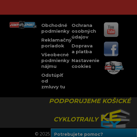
Obchodné
Ochrana
podmienky
osobných
údajov
Reklamačný
poriadok
Doprava
a platba
Všeobecné
podmienky
Nastavenie
nájmu
cookies
Odstúpiť
od
zmluvy tu
PODPORUJEME KOŠICKÉ
CYKLOTRAILY
© 2025 JUMPSPORT, Všetky práva vyhradené.
Potrebujete pomoc?