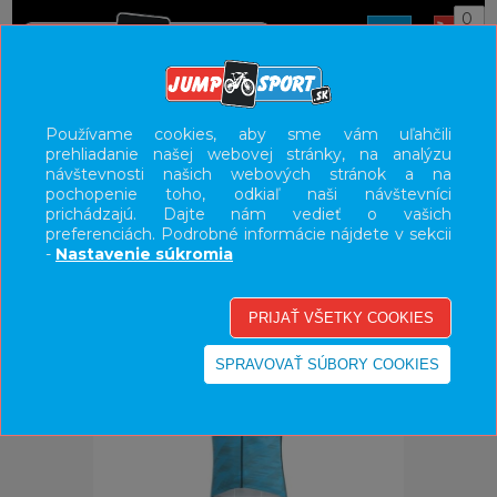
0
ÚVOD
OBLEČENIE
DRESY
Používame cookies, aby sme vám uľahčili
prehliadanie našej webovej stránky, na analýzu
UŽÍVATEĽSKÝ PANEL
návštevnosti našich webových stránok a na
pochopenie toho, odkiaľ naši návštevníci
KATEGÓRIE
prichádzajú. Dajte nám vedieť o vašich
preferenciách. Podrobné informácie nájdete v sekcii
HLAVNÉ MENU
-
Nastavenie súkromia
VÝPREDAJ - VŠETKO