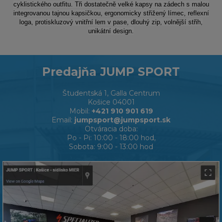
cyklistického outfitu. Tři dostatečně velké kapsy na zádech s malou
integrovanou tajnou kapsičkou, ergonomicky střižený límec, reflexní
loga, protiskluzový vnitřní lem v pase, dlouhý zip, volnější střih,
unikátní design.
Predajňa JUMP SPORT
Študentská 1, Galla Centrum
Košice 04001
Mobil:
+421 910 901 619
Email:
jumpsport@jumpsport.sk
Otváracia doba:
Po - Pi: 10:00 - 18:00 hod,
Sobota: 9:00 - 13:00 hod