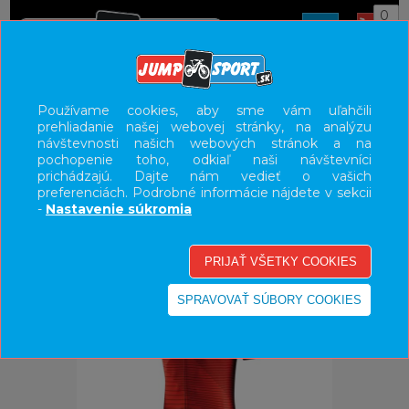
0
ÚVOD
OBLEČENIE
DRESY
Používame cookies, aby sme vám uľahčili
prehliadanie našej webovej stránky, na analýzu
UŽÍVATEĽSKÝ PANEL
návštevnosti našich webových stránok a na
pochopenie toho, odkiaľ naši návštevníci
KATEGÓRIE
prichádzajú. Dajte nám vedieť o vašich
preferenciách. Podrobné informácie nájdete v sekcii
HLAVNÉ MENU
-
Nastavenie súkromia
VÝPREDAJ - VŠETKO