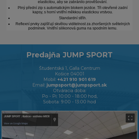
elasticitou, aby se zabránilo prověšování.
Plný přední zip s automatickým blokem jezdce. Tři otevřené zadní
kapsy, s horní vnitřní měkkou elastickou vrstvou.
Standardní střih.
Reflexní prvky zajišťují skvělou viditelnost za zhoršených světelných
podmínek. Vnitřní silikonová guma na spodním lemu.
Predajňa JUMP SPORT
Študentská 1, Galla Centrum
Košice 04001
Mobil:
+421 910 901 619
Email:
jumpsport@jumpsport.sk
Otváracia doba:
Po - Pi: 10:00 - 18:00 hod,
Sobota: 9:00 - 13:00 hod