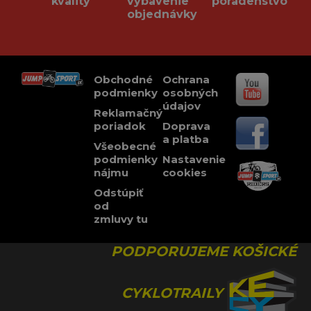
kvality
vybavenie
poradenstvo
objednávky
Obchodné
Ochrana
podmienky
osobných
údajov
Reklamačný
poriadok
Doprava
a platba
Všeobecné
podmienky
Nastavenie
nájmu
cookies
Odstúpiť
od
zmluvy tu
PODPORUJEME KOŠICKÉ
CYKLOTRAILY