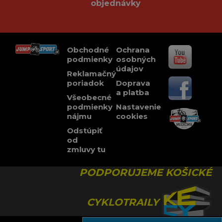
objednávky
Obchodné
Ochrana
podmienky
osobných
údajov
Reklamačný
poriadok
Doprava
a platba
Všeobecné
podmienky
Nastavenie
nájmu
cookies
Odstúpiť
od
zmluvy tu
PODPORUJEME KOŠICKÉ
CYKLOTRAILY