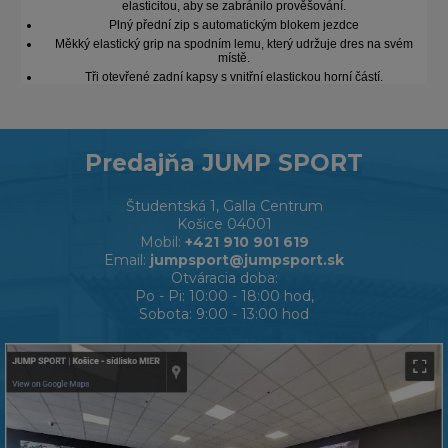
elasticitou, aby se zabránilo prověšování.
Plný přední zip s automatickým blokem jezdce
Měkký elastický grip na spodním lemu, který udržuje dres na svém
místě.
Tři otevřené zadní kapsy s vnitřní elastickou horní částí.
Predajňa JUMP SPORT
Študentská 1, Galla Centrum
Košice 04001
Mobil:
+421 910 901 619
Email:
jumpsport@jumpsport.sk
Otváracia doba:
Po - Pi: 10:00 - 18:00 hod,
Sobota: 9:00 - 13:00 hod