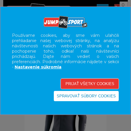
0
ÚVOD
OBLEČENIE
DRESY
Používame cookies, aby sme vám uľahčili
prehliadanie našej webovej stránky, na analýzu
UŽÍVATEĽSKÝ PANEL
návštevnosti našich webových stránok a na
pochopenie toho, odkiaľ naši návštevníci
KATEGÓRIE
prichádzajú. Dajte nám vedieť o vašich
preferenciách. Podrobné informácie nájdete v sekcii
HLAVNÉ MENU
-
Nastavenie súkromia
VÝPREDAJ - VŠETKO