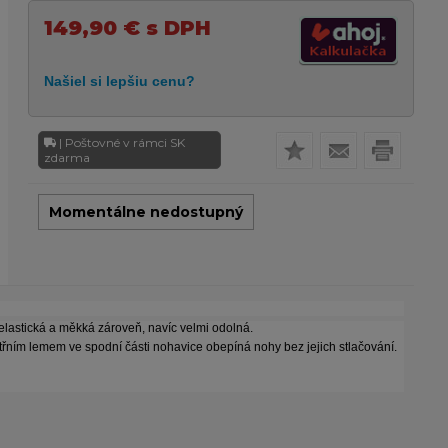
149,90
€
s DPH
| Poštovné v rámci SK
zdarma
Momentálne nedostupný
elastická a měkká zároveň, navíc velmi odolná.
třním lemem ve spodní části nohavice obepíná nohy bez jejich stlačování.