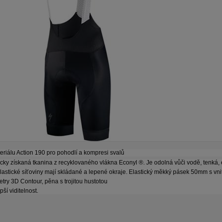
teriálu Action 190 pro pohodlí a kompresi svalů
icky získaná tkanina z recyklovaného vlákna Econyl ®. Je odolná vůči vodě, tenká, 
astické síťoviny mají skládané a lepené okraje. Elastický měkký pásek 50mm s vni
ry 3D Contour, pěna s trojitou hustotou
pší viditelnost.