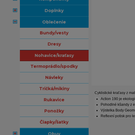
doplnky
oblečenie
bundy/vesty
dresy
nohavice/kraťasy
termoprádlo/spodky
návleky
tričká/mikiny
Cyklistické kraťasy z ma
Action 190 je ekolog
rukavice
Pohodlné kšandy z el
ponožky
Výstelka Body Geomet
Reflexní potisk pro le
čiapky/šatky
obuv