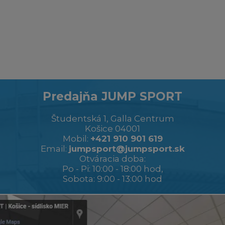
Predajňa JUMP SPORT
Študentská 1, Galla Centrum
Košice 04001
Mobil:
+421 910 901 619
Email:
jumpsport@jumpsport.sk
Otváracia doba:
Po - Pi: 10:00 - 18:00 hod,
Sobota: 9:00 - 13:00 hod