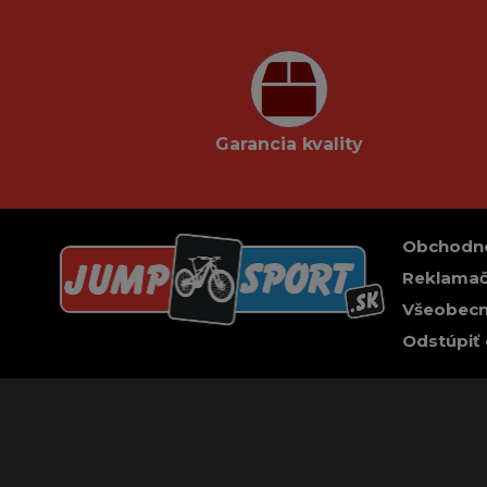
Garancia kvality
Obchodn
Reklamač
Všeobecn
Odstúpiť 