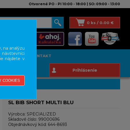
Otvorené PO - PI 10:00 - 18:00 | SO: 09:00 - 13:00
0 ks / 0.00 €
, na analýzu
 návštevníci
T STUDIO
KONTAKT
ie nájdete v
Prihlásenie
SL BIB SHORT MULTI BLU
Výrobca:
SPECIALIZED
Skladové číslo:
99000696
Objednávkový kód:
644-8693