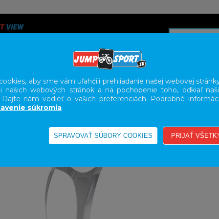
ookies, aby sme vám uľahčili prehliadanie našej webovej stránky
i našich webových stránok a na pochopenie toho, odkiaľ naši
A
SERVIS
SLUŽBY
KARIÉRA
BODY GEOMETRY FI
. Dajte nám vedieť o vašich preferenciách. Podrobné informác
avenie súkromia