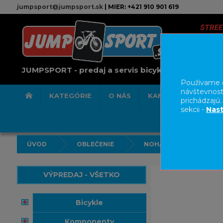
jumpsport@jumpsport.sk
| MIER: +421 910 901 619
JUMPSPORT - predaj a servis bicyklov
Používame c
návštevnost
KATEGÓRIE
O NÁS
KAMENNÁ PREDAJN
prichádzajú
sekcii -
Nast
ÚVOD
OBLEČENIE
NOHAVICE/KRAŤASY
VÝPREDAJ - VŠETKO
bicykle
komponenty