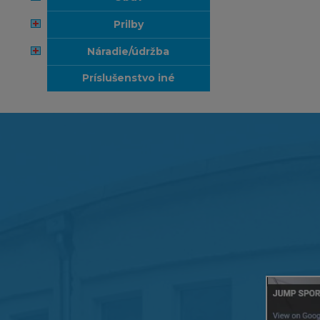
prilby
náradie/údržba
príslušenstvo iné