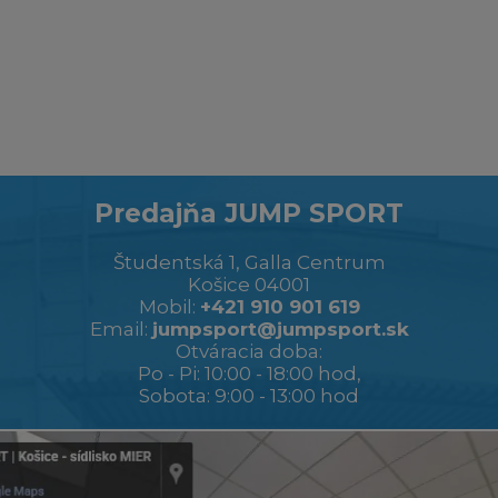
Predajňa JUMP SPORT
Študentská 1, Galla Centrum
Košice 04001
Mobil:
+421 910 901 619
Email:
jumpsport@jumpsport.sk
Otváracia doba:
Po - Pi: 10:00 - 18:00 hod,
Sobota: 9:00 - 13:00 hod