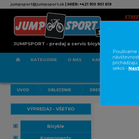
jumpsport@jumpsport.sk
| MIER: +421 910 901 619
JUMPSPORT - predaj a servis bicyklov
Používame c
návštevnost
KATEGÓRIE
O NÁS
KAMENNÁ PREDAJN
prichádzajú
sekcii -
Nast
ÚVOD
OBLEČENIE
DRESY
VÝPREDAJ - VŠETKO
bicykle
komponenty