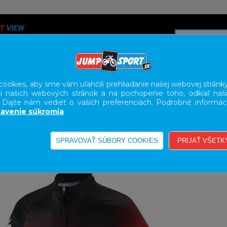
ookies, aby sme vám uľahčili prehliadanie našej webovej stránky
i našich webových stránok a na pochopenie toho, odkiaľ naši
A
SERVIS
SLUŽBY
KARIÉRA
BODY GEOMETRY FI
. Dajte nám vedieť o vašich preferenciách. Podrobné informác
avenie súkromia