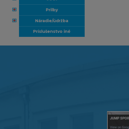
prilby
náradie/údržba
príslušenstvo iné