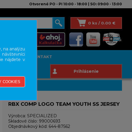
Otvorené PO - PI 10:00 - 18:00 | SO: 09:00 - 13:00
0 ks / 0.00 €
, na analýzu
 návštevníci
T STUDIO
KONTAKT
ie nájdete v
Prihlásenie
RBX COMP LOGO TEAM YOUTH SS JERSEY
Výrobca:
SPECIALIZED
Skladové číslo:
99000693
Objednávkový kód:
644-87562