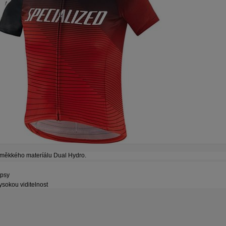
 měkkého materíálu Dual Hydro.
apsy
ysokou viditelnost