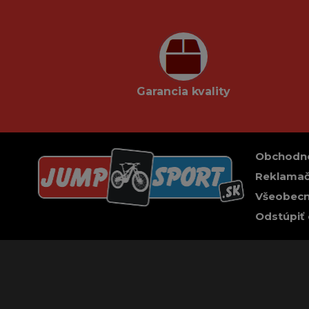
Garancia kvality
Obchodn
Reklamač
Všeobecn
Odstúpiť 