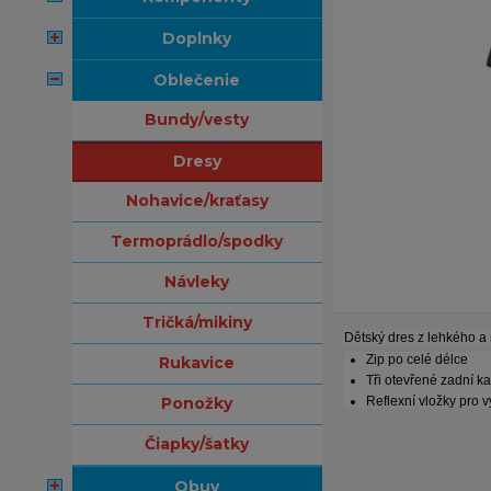
doplnky
oblečenie
bundy/vesty
dresy
nohavice/kraťasy
termoprádlo/spodky
návleky
tričká/mikiny
Dětský dres z lehkého a
Zip po celé délce
rukavice
Tři otevřené zadní k
ponožky
Reflexní vložky pro v
čiapky/šatky
obuv