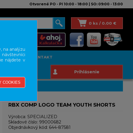
Otvorené PO - PI 10:00 - 18:00 | SO: 09:00 - 13:00
0 ks / 0.00 €
, na analýzu
 návštevníci
T STUDIO
KONTAKT
ie nájdete v
Prihlásenie
RBX COMP LOGO TEAM YOUTH SHORTS
Výrobca:
SPECIALIZED
Skladové číslo:
99000682
Objednávkový kód:
644-87581