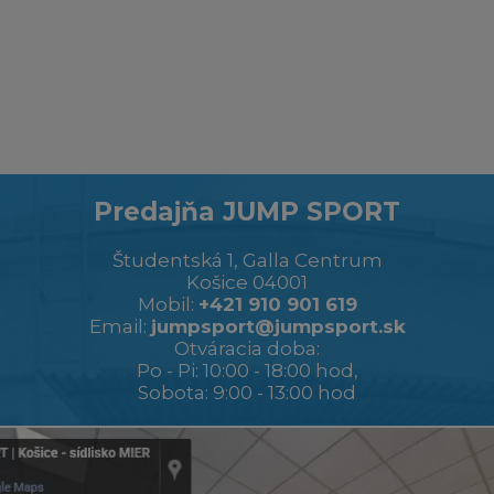
Predajňa JUMP SPORT
Študentská 1, Galla Centrum
Košice 04001
Mobil:
+421 910 901 619
Email:
jumpsport@jumpsport.sk
Otváracia doba:
Po - Pi: 10:00 - 18:00 hod,
Sobota: 9:00 - 13:00 hod