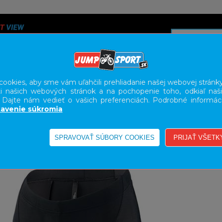
ookies, aby sme vám uľahčili prehliadanie našej webovej stránky
i našich webových stránok a na pochopenie toho, odkiaľ naši
A
SERVIS
SLUŽBY
KARIÉRA
BODY GEOMETRY FI
. Dajte nám vedieť o vašich preferenciách. Podrobné informác
avenie súkromia