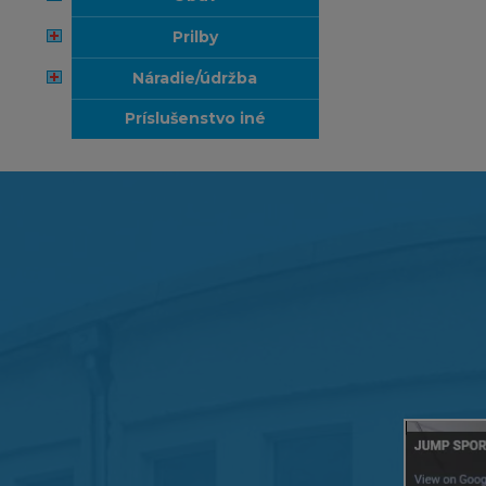
prilby
náradie/údržba
príslušenstvo iné