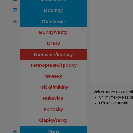
doplnky
oblečenie
bundy/vesty
dresy
nohavice/kraťasy
termoprádlo/spodky
návleky
tričká/mikiny
Dětské šortky z trvanliv
Vnitřní měkký elastic
rukavice
Dětské polstrování
ponožky
čiapky/šatky
obuv