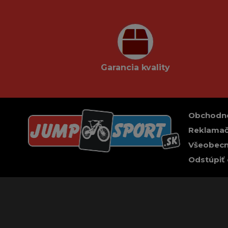
Garancia kvality
Obchodn
Reklamač
Všeobecn
Odstúpiť 