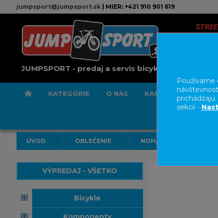
jumpsport@jumpsport.sk
| MIER: +421 910 901 619
JUMPSPORT - predaj a servis bicyklov
Používame c
návštevnost
KATEGÓRIE
O NÁS
KAMENNÁ PREDAJN
prichádzajú
sekcii -
Nast
ÚVOD
OBLEČENIE
NOHAVICE/KRAŤASY
VÝPREDAJ - VŠETKO
bicykle
komponenty