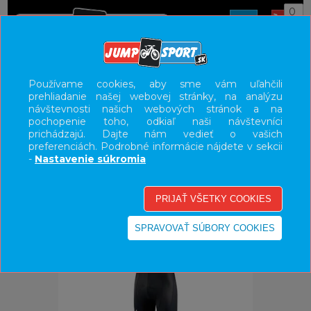
0
ÚVOD
OBLEČENIE
NOHAVICE/KRAŤASY
Používame cookies, aby sme vám uľahčili
prehliadanie našej webovej stránky, na analýzu
UŽÍVATEĽSKÝ PANEL
návštevnosti našich webových stránok a na
pochopenie toho, odkiaľ naši návštevníci
KATEGÓRIE
prichádzajú. Dajte nám vedieť o vašich
preferenciách. Podrobné informácie nájdete v sekcii
HLAVNÉ MENU
-
Nastavenie súkromia
VÝPREDAJ - VŠETKO