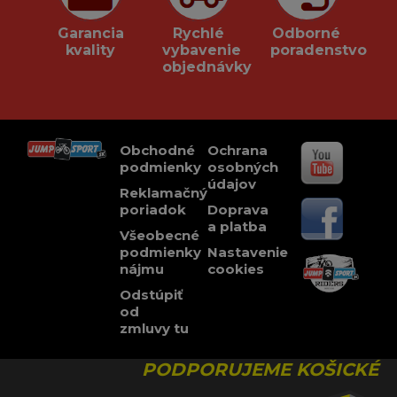
Garancia
Rychlé
Odborné
kvality
vybavenie
poradenstvo
objednávky
Obchodné
Ochrana
podmienky
osobných
údajov
Reklamačný
poriadok
Doprava
a platba
Všeobecné
podmienky
Nastavenie
nájmu
cookies
Odstúpiť
od
zmluvy tu
PODPORUJEME KOŠICKÉ