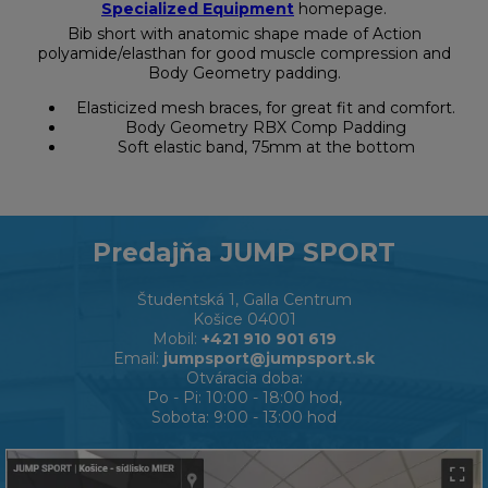
Specialized Equipment
homepage.
Bib short with anatomic shape made of Action
polyamide/elasthan for good muscle compression and
Body Geometry padding.
Elasticized mesh braces, for great fit and comfort.
Body Geometry RBX Comp Padding
Soft elastic band, 75mm at the bottom
Predajňa JUMP SPORT
Študentská 1, Galla Centrum
Košice 04001
Mobil:
+421 910 901 619
Email:
jumpsport@jumpsport.sk
Otváracia doba:
Po - Pi: 10:00 - 18:00 hod,
Sobota: 9:00 - 13:00 hod