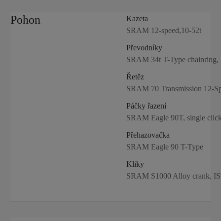
Pohon
Kazeta
SRAM 12-speed,10-52t
Převodníky
SRAM 34t T-Type chainring, 
Řetěz
SRAM 70 Transmission 12-Sp
Páčky řazení
SRAM Eagle 90T, single cli
Přehazovačka
SRAM Eagle 90 T-Type
Kliky
SRAM S1000 Alloy crank, ISI