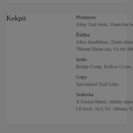
Kokpit
Představec
Alloy Trail Stem, 35mm bar b
Řídítka
Alloy handlebars, 35mm diame
780mm/30mm rise, S3-S6: 8
Sedlo
Bridge Comp, Hollow Cr-mo r
Gripy
Specialized Trail Grips
Sedlovka
X-Fusion Manic, infinite adju
LE lever, 34.9, S1: 100mm,