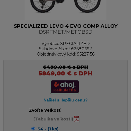
SPECIALIZED LEVO 4 EVO COMP ALLOY
DSRTMET/METOBSD
Výrobca:
SPECIALIZED
Skladové číslo:
952680697
Objednávkový kód:
95227-56
6499,00
€
s DPH
5849,00
€
s DPH
Zvoľte veľkosť
(Tabuľka veľkosti)
S4 - (1 ks)