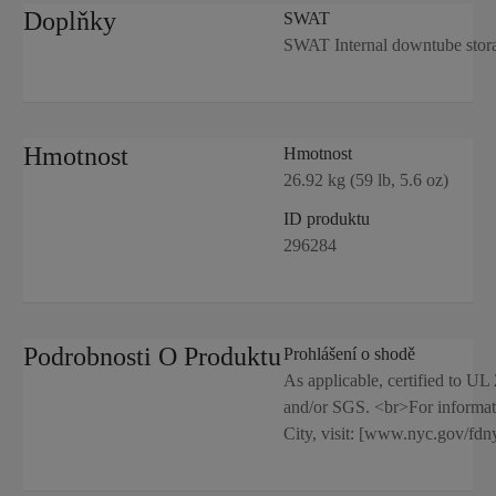
Doplňky
SWAT
SWAT Internal downtube stor
Hmotnost
Hmotnost
26.92 kg (59 lb, 5.6 oz)
ID produktu
296284
Podrobnosti O Produktu
Prohlášení o shodě
As applicable, certified to U
and/or SGS. <br>For informati
City, visit: [www.nyc.gov/fdny