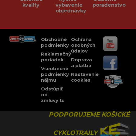
kvality
vybavenie
poradenstvo
objednávky
Obchodné
Ochrana
podmienky
osobných
údajov
Reklamačný
poriadok
Doprava
a platba
Všeobecné
podmienky
Nastavenie
nájmu
cookies
Odstúpiť
od
zmluvy tu
PODPORUJEME KOŠICKÉ
CYKLOTRAILY