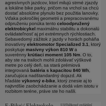
agresívnych jazdcov, ktorí milujú strmé zjazdy
a lokálne bike parky, pričom na vrchol sa chcú
dostať absolútne plynulo bez použitia lanovky.
Vďaka pokročilej geometrii a prepracovanému
odpruženiu ponúka tento
celoodpružený
elektrobicykel
maximálnu stabilitu a dokonalú
ovládateľnosť aj pri extrémnych rýchlostiach.
Sebavedomý zážitok z jazdy v horách poháňa
inovatívny
elektromotor Specialized 3.1
, ktorý
poskytuje
masívny výkon 810 W
a
suverénny
krútiaci moment 105 Nm
. O to,
aby ste na trailoch mohli zdolávať výškové
metre po celý deň, sa stará prémiová
integrovaná
batéria s kapacitou 840 Wh
,
zaručujúca nadštandardný dojazd. Ak
hľadáte
výkonný e-bike
, ktorý znesie aj to
najtvrdšie zaobchádzanie a dodá vám istotu v
rozbitom teréne, práve ste ho našli.
E-Bike\/ Elektrokolo
UI/Dálkové ovládání