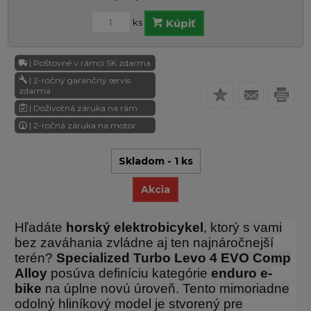
ks
Kúpiť
| Poštovné v rámci SK zdarma
| 2-ročný garančný servis
zdarma
| Doživotná záruka na rám
| 2-ročná záruka na motor
Skladom - 1 ks
Akcia
Hľadáte
horský elektrobicykel
, ktorý s vami
bez zaváhania zvládne aj ten najnáročnejší
terén?
Specialized Turbo Levo 4 EVO Comp
Alloy
posúva definíciu kategórie
enduro e-
bike
na úplne novú úroveň. Tento mimoriadne
odolný hliníkový model je stvorený pre