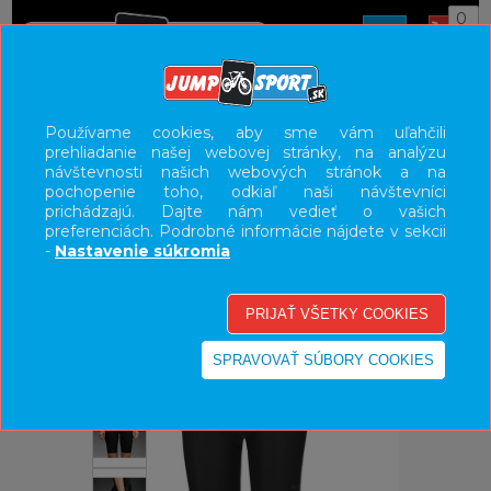
0
ÚVOD
OBLEČENIE
NOHAVICE/KRAŤASY
Používame cookies, aby sme vám uľahčili
prehliadanie našej webovej stránky, na analýzu
UŽÍVATEĽSKÝ PANEL
návštevnosti našich webových stránok a na
pochopenie toho, odkiaľ naši návštevníci
KATEGÓRIE
prichádzajú. Dajte nám vedieť o vašich
preferenciách. Podrobné informácie nájdete v sekcii
HLAVNÉ MENU
-
Nastavenie súkromia
VÝPREDAJ - VŠETKO