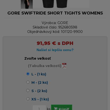
GORE SWIFTRIDE SHORT TIGHTS WOMENS
Výrobca:
GORE
Skladové číslo:
952680598
Objednávkový kód:
101120-9900
91,95
€
s DPH
Zvoľte veľkosť
(Tabuľka veľkosti)
L - (1 ks)
M - (2 ks)
S - (2 ks)
XS - (1 ks)
ks
Kúpiť