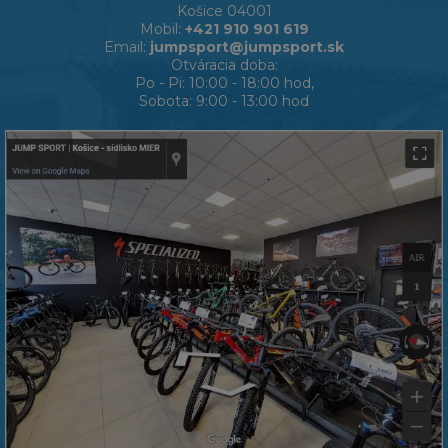
Košice 04001
Mobil:
+421 910 901 619
Email:
jumpsport@jumpsport.sk
Otváracia doba:
Po - Pi: 10:00 - 18:00 hod,
Sobota: 9:00 - 13:00 hod