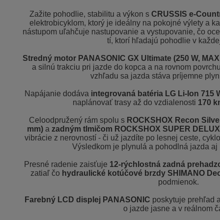
Zažite pohodlie, stabilitu a výkon s
CRUSSIS e-Country
elektrobicyklom, ktorý je ideálny na pokojné výlety a
nástupom uľahčuje nastupovanie a vystupovanie, čo oceni
tí, ktorí hľadajú pohodlie v každej
Stredný motor PANASONIC GX Ultimate (250 W, MAX 
a silnú trakciu pri jazde do kopca a na rovnom povrc
vzhľadu sa jazda stáva príjemne plyn
Napájanie dodáva
integrovaná batéria LG Li-Ion 715 
naplánovať trasy až do vzdialenosti
170 k
Celoodpružený rám spolu s
ROCKSHOX Recon Silver R
mm)
a
zadným tlmičom ROCKSHOX SUPER DELUXE
vibrácie z nerovností - či už jazdíte po lesnej ceste, cy
Výsledkom je plynulá a pohodlná jazda aj 
Presné radenie zaisťuje
12-rýchlostná zadná prehad
zatiaľ čo
hydraulické kotúčové brzdy SHIMANO De
podmienok.
Farebný LCD displej PANASONIC
poskytuje prehľad a
o jazde jasne a v reálnom č