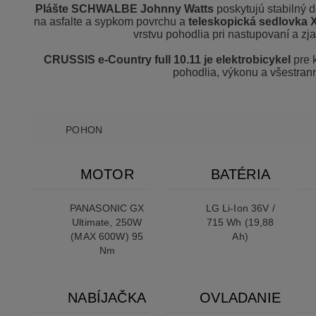
Plášte SCHWALBE Johnny Watts
poskytujú stabilný 
na asfalte a sypkom povrchu a
teleskopická sedlovka
vrstvu pohodlia pri nastupovaní a zj
CRUSSIS e-Country full 10.11 je elektrobicykel
pre 
pohodlia, výkonu a všestrann
POHON
MOTOR
BATÉRIA
PANASONIC GX
LG Li-Ion 36V /
Ultimate, 250W
715 Wh (19,88
(MAX 600W) 95
Ah)
Nm
NABÍJAČKA
OVLADANIE