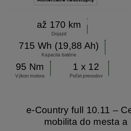
Momentálne nedostupný
až 170 km
Dojazd
715 Wh (19,88 Ah)
Kapacita batérie
95 Nm
1 x 12
Výkon motora
Počet prevodov
e-Country full 10.11 – 
mobilita do mesta a 