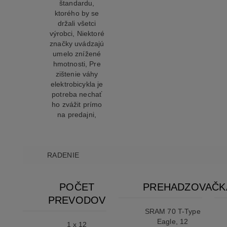
štandardu,
ktorého by se
držali všetci
výrobci, Niektoré
značky uvádzajú
umelo znížené
hmotnosti, Pre
zištenie váhy
elektrobicykla je
potreba nechať
ho zvážit prímo
na predajni,
RADENIE
POČET
PREHADZOVAČK
PREVODOV
SRAM 70 T-Type
Eagle, 12
1 x 12