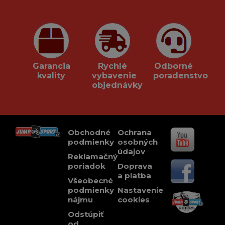
Garancia
Rychlé
Odborné
kvality
vybavenie
poradenstvo
objednávky
Obchodné
Ochrana
podmienky
osobných
údajov
Reklamačný
poriadok
Doprava
a platba
Všeobecné
podmienky
Nastavenie
nájmu
cookies
Odstúpiť
od