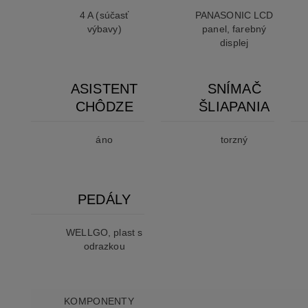
4 A (súčasť
PANASONIC LCD
výbavy)
panel, farebný
displej
ASISTENT
SNÍMAČ
CHÔDZE
ŠLIAPANIA
áno
torzný
PEDÁLY
WELLGO, plast s
odrazkou
KOMPONENTY