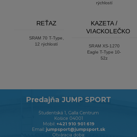
rýchlostí
REŤAZ
KAZETA /
VIACKOLEČKO
SRAM 70 T-Type,
12 rýchlostí
SRAM XS-1270
Eagle T-Type 10-
52z
Predajňa JUMP SPORT
Študentská 1, Galla Centrum
Košice 04001
Mobil:
+421 910 901 619
Email:
jumpsport@jumpsport.sk
Otváracia doba: