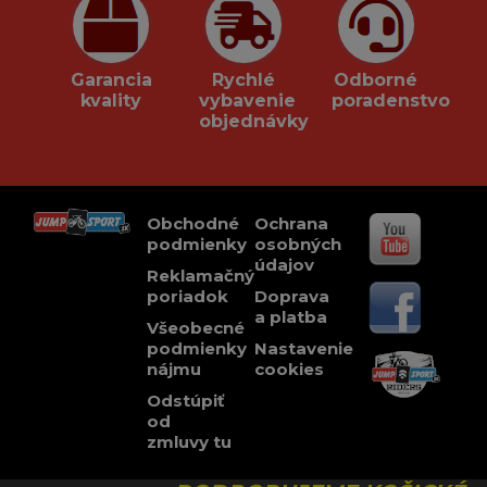
Garancia
Rychlé
Odborné
kvality
vybavenie
poradenstvo
objednávky
Obchodné
Ochrana
podmienky
osobných
údajov
Reklamačný
poriadok
Doprava
a platba
Všeobecné
podmienky
Nastavenie
nájmu
cookies
Odstúpiť
od
zmluvy tu