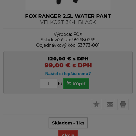
FOX RANGER 2.5L WATER PANT
VELKOST 34-L BLACK
Výrobca:
FOX
Skladové číslo:
952680269
Objednávkový kód:
33773-001
120,00
€
s DPH
99,00
€
s DPH
ks
Kúpiť
Skladom - 1 ks
Akcia