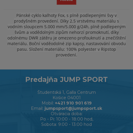
Pánské cyklo kalhoty Fox, s plně podlepenými švy v
prodyšném provedení. Díky 2.5 vrstvému materiálu s
vodním sloupcem 5.000 mm/5.000 g/24h, plně podlepeným
švům a vodědolným zipům nehorzí promoknutí, díky
odolnému DWR zátěru je omezeno profouknutí a znečištění
materiálu. Boční voděodolné zip kapsy, nastavování obvodu
pasu. Složení materiálu: 100% polyester v Ripstop
provedení.
Predajňa JUMP SPORT
Študentská 1, Galla Centrum
Košice 04001
Mobil:
+421 910 901 619
Email:
jumpsport@jumpsport.sk
Otváracia doba:
Po - Pi: 10:00 - 18:00 hod,
Sobota: 9:00 - 13:00 hod