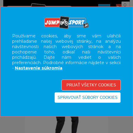
0
ÚVOD
OBLEČENIE
NOHAVICE/KRAŤASY
Používame cookies, aby sme vám uľahčili
prehliadanie našej webovej stránky, na analýzu
UŽÍVATEĽSKÝ PANEL
návštevnosti našich webových stránok a na
pochopenie toho, odkiaľ naši návštevníci
KATEGÓRIE
prichádzajú. Dajte nám vedieť o vašich
preferenciách. Podrobné informácie nájdete v sekcii
HLAVNÉ MENU
-
Nastavenie súkromia
VÝPREDAJ - VŠETKO
-18%