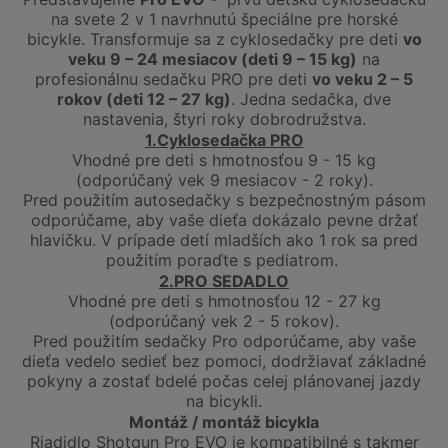
na svete 2 v 1 navrhnutú špeciálne pre horské
bicykle. Transformuje sa z cyklosedačky pre deti
vo
veku 9 – 24 mesiacov (deti 9 – 15 kg)
na
profesionálnu sedačku PRO pre deti
vo veku 2 – 5
rokov (deti 12 – 27 kg)
. Jedna sedačka, dve
nastavenia, štyri roky dobrodružstva.
1.Cyklosedačka PRO
Vhodné pre deti s hmotnosťou 9 - 15 kg
(odporúčaný vek 9 mesiacov - 2 roky).
Pred použitím autosedačky s bezpečnostným pásom
odporúčame, aby vaše dieťa dokázalo pevne držať
hlavičku. V prípade detí mladších ako 1 rok sa pred
použitím poraďte s pediatrom.
2.PRO SEDADLO
Vhodné pre deti s hmotnosťou 12 - 27 kg
(odporúčaný vek 2 - 5 rokov).
Pred použitím sedačky Pro odporúčame, aby vaše
dieťa vedelo sedieť bez pomoci, dodržiavať základné
pokyny a zostať bdelé počas celej plánovanej jazdy
na bicykli.
Montáž / montáž bicykla
Riadidlo Shotgun Pro EVO je kompatibilné s takmer