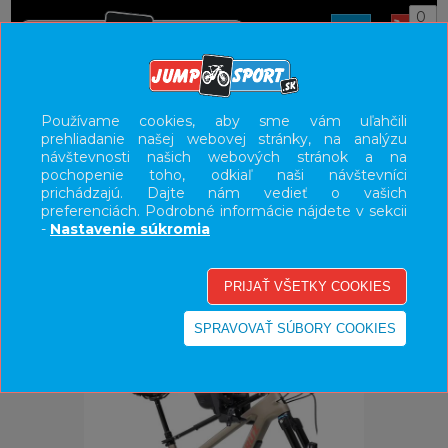
0
ÚVOD
DOPLNKY
DETSKÉ SEDAČKY
Používame cookies, aby sme vám uľahčili
prehliadanie našej webovej stránky, na analýzu
UŽÍVATEĽSKÝ PANEL
návštevnosti našich webových stránok a na
pochopenie toho, odkiaľ naši návštevníci
KATEGÓRIE
prichádzajú. Dajte nám vedieť o vašich
preferenciách. Podrobné informácie nájdete v sekcii
HLAVNÉ MENU
-
Nastavenie súkromia
VÝPREDAJ - VŠETKO