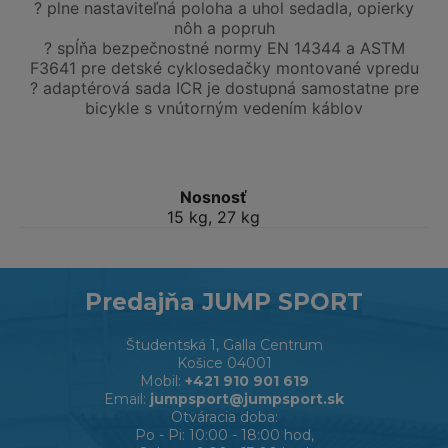
? plne nastaviteľná poloha a uhol sedadla, opierky
nôh a popruh
? spĺňa bezpečnostné normy EN 14344 a ASTM
F3641 pre detské cyklosedačky montované vpredu
? adaptérová sada ICR je dostupná samostatne pre
bicykle s vnútorným vedením káblov
Nosnosť
15 kg, 27 kg
Predajňa JUMP SPORT
Študentská 1, Galla Centrum
Košice 04001
Mobil:
+421 910 901 619
Email:
jumpsport@jumpsport.sk
Otváracia doba:
Po - Pi: 10:00 - 18:00 hod,