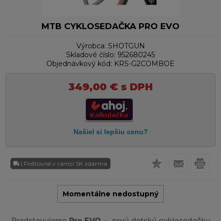
MTB CYKLOSEDAČKA PRO EVO
Výrobca:
SHOTGUN
Skladové číslo:
952680245
Objednávkový kód:
KRS-G2COMBOE
349,00
€
s DPH
| Poštovné v rámci SK zdarma
Momentálne nedostupný
Predstavujeme
Pro EVO
- prvú detskú cyklosedačku