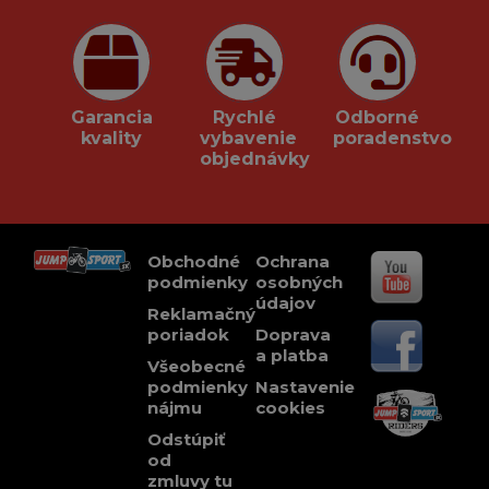
Garancia
Rychlé
Odborné
kvality
vybavenie
poradenstvo
objednávky
Obchodné
Ochrana
podmienky
osobných
údajov
Reklamačný
poriadok
Doprava
a platba
Všeobecné
podmienky
Nastavenie
nájmu
cookies
Odstúpiť
od
zmluvy tu