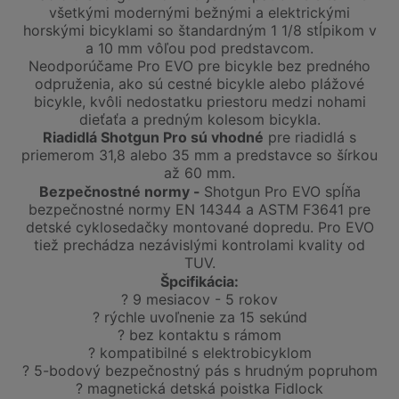
všetkými modernými bežnými a elektrickými
horskými bicyklami so štandardným 1 1/8 stĺpikom v
a 10 mm vôľou pod predstavcom.
Neodporúčame Pro EVO pre bicykle bez predného
odpruženia, ako sú cestné bicykle alebo plážové
bicykle, kvôli nedostatku priestoru medzi nohami
dieťaťa a predným kolesom bicykla.
Riadidlá Shotgun Pro sú vhodné
pre riadidlá s
priemerom 31,8 alebo 35 mm a predstavce so šírkou
až 60 mm.
Bezpečnostné normy -
Shotgun Pro EVO spĺňa
bezpečnostné normy EN 14344 a ASTM F3641 pre
detské cyklosedačky montované dopredu. Pro EVO
tiež prechádza nezávislými kontrolami kvality od
TUV.
Špcifikácia:
? 9 mesiacov - 5 rokov
? rýchle uvoľnenie za 15 sekúnd
? bez kontaktu s rámom
? kompatibilné s elektrobicyklom
? 5-bodový bezpečnostný pás s hrudným popruhom
? magnetická detská poistka Fidlock