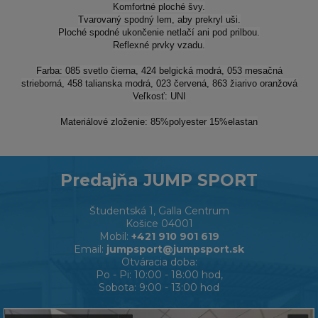
Komfortné ploché švy.
Tvarovaný spodný lem, aby prekryl uši.
Ploché spodné ukončenie netlačí ani pod prilbou.
Reflexné prvky vzadu.
Farba: 085 svetlo čierna, 424 belgická modrá, 053 mesačná
strieborná, 458 talianska modrá, 023 červená, 863 žiarivo oranžová
Veľkosť: UNI
Materiálové zloženie: 85%polyester 15%elastan
Predajňa JUMP SPORT
Študentská 1, Galla Centrum
Košice 04001
Mobil:
+421 910 901 619
Email:
jumpsport@jumpsport.sk
Otváracia doba:
Po - Pi: 10:00 - 18:00 hod,
Sobota: 9:00 - 13:00 hod