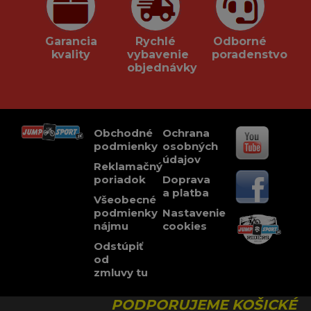
Garancia
Rychlé
Odborné
kvality
vybavenie
poradenstvo
objednávky
Obchodné
Ochrana
podmienky
osobných
údajov
Reklamačný
poriadok
Doprava
a platba
Všeobecné
podmienky
Nastavenie
nájmu
cookies
Odstúpiť
od
zmluvy tu
PODPORUJEME KOŠICKÉ