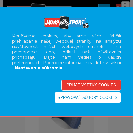
0
ÚVOD
OBLEČENIE
ČIAPKY/ŠATKY
Používame cookies, aby sme vám uľahčili
prehliadanie našej webovej stránky, na analýzu
UŽÍVATEĽSKÝ PANEL
návštevnosti našich webových stránok a na
pochopenie toho, odkiaľ naši návštevníci
KATEGÓRIE
prichádzajú. Dajte nám vedieť o vašich
preferenciách. Podrobné informácie nájdete v sekcii
HLAVNÉ MENU
-
Nastavenie súkromia
VÝPREDAJ - VŠETKO