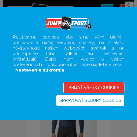
0
ÚVOD
OBLEČENIE
BUNDY/VESTY
Používame cookies, aby sme vám uľahčili
prehliadanie našej webovej stránky, na analýzu
UŽÍVATEĽSKÝ PANEL
návštevnosti našich webových stránok a na
pochopenie toho, odkiaľ naši návštevníci
KATEGÓRIE
prichádzajú. Dajte nám vedieť o vašich
preferenciách. Podrobné informácie nájdete v sekcii
HLAVNÉ MENU
-
Nastavenie súkromia
VÝPREDAJ - VŠETKO