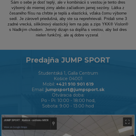
Sám o sebe je dosť teplý, ale v kombinácii s vestou je tento dres
výborný do miernej zimy alebo začiatkom jarnej sezóny. Látka z
česaného flísu na chrbte je teplá a elastická, vďaka čomu výborne
sedí. Je zároveň priedušná, aby ste sa neprehrievali. Pridali sme 3
zadné vrecká, silikónový elastický lem na pás a zips YKK® Vislon®
s hladkým chodom. Jemný dizajn sa dopĺňa s vestou, aby bol dres
nielen funkčný, ale aj dobre vyzeral.
Predajňa JUMP SPORT
Študentská 1, Galla Centrum
Košice 04001
Mobil:
+421 910 901 619
Email:
jumpsport@jumpsport.sk
Otváracia doba:
Po - Pi: 10:00 - 18:00 hod,
Sobota: 9:00 - 13:00 hod