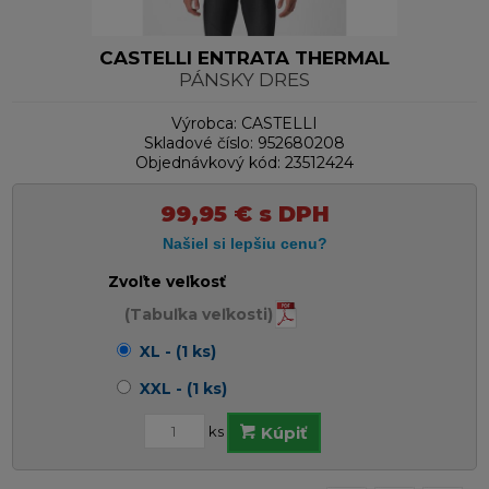
CASTELLI ENTRATA THERMAL
PÁNSKY DRES
Výrobca:
CASTELLI
Skladové číslo:
952680208
Objednávkový kód:
23512424
99,95
€
s DPH
Zvoľte veľkosť
(Tabuľka veľkosti)
XL - (1 ks)
XXL - (1 ks)
ks
Kúpiť