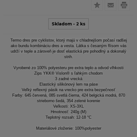
Skladom - 2 ks
Termo dres pre cyklistov, ktorý majú v chladnejšom počasí radšej
ako bundu kombináciu dres a vesta. Látka s česaným flísom vás
udrží v teple a zároveň je dosť elastická pre pohodlný a dokonalý
strih.
Vyrobené zo 100% polyesteru pre extra teplo a odvod vlhkosti
Zips YKK® Vislon® s ľahkým chodom
3 zadné vrecká
Elastický silikónový lem na páse
Veľký reflexný pásik na vrecko pre extra bezpečnosť
Farby: 645 červená, 085 svetlá čierna, 424 belgická modrá, 870
strieborno šedá, 354 zelené korenie
Veľkosti: XS-3XL
Hmotnosť: 240g (M)
Teplotný rozsah: 12-18 °C
Materiálové zloženie: 100%polyester