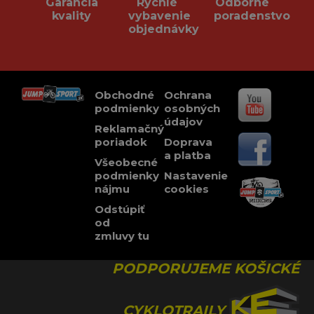
Garancia
Rychlé
Odborné
kvality
vybavenie
poradenstvo
objednávky
Obchodné
Ochrana
podmienky
osobných
údajov
Reklamačný
poriadok
Doprava
a platba
Všeobecné
podmienky
Nastavenie
nájmu
cookies
Odstúpiť
od
zmluvy tu
PODPORUJEME KOŠICKÉ
CYKLOTRAILY