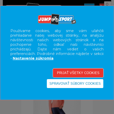
0
ÚVOD
OBLEČENIE
BUNDY/VESTY
Používame cookies, aby sme vám uľahčili
prehliadanie našej webovej stránky, na analýzu
UŽÍVATEĽSKÝ PANEL
návštevnosti našich webových stránok a na
pochopenie toho, odkiaľ naši návštevníci
KATEGÓRIE
prichádzajú. Dajte nám vedieť o vašich
preferenciách. Podrobné informácie nájdete v sekcii
HLAVNÉ MENU
-
Nastavenie súkromia
VÝPREDAJ - VŠETKO