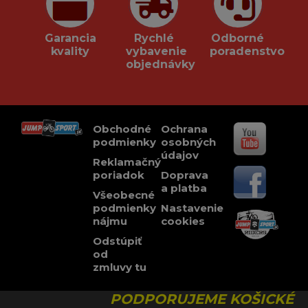
Garancia
Rychlé
Odborné
kvality
vybavenie
poradenstvo
objednávky
Obchodné
Ochrana
podmienky
osobných
údajov
Reklamačný
poriadok
Doprava
a platba
Všeobecné
podmienky
Nastavenie
nájmu
cookies
Odstúpiť
od
zmluvy tu
PODPORUJEME KOŠICKÉ