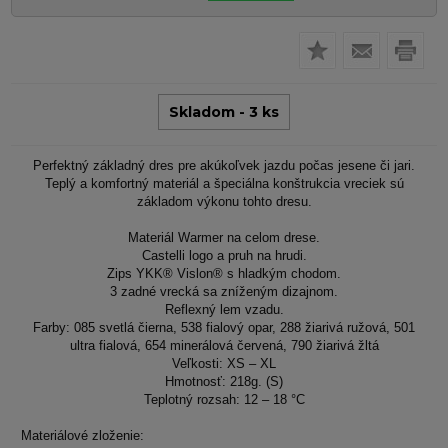
Skladom - 3 ks
Perfektný základný dres pre akúkoľvek jazdu počas jesene či jari.
Teplý a komfortný materiál a špeciálna konštrukcia vreciek sú
základom výkonu tohto dresu.
Materiál Warmer na celom drese.
Castelli logo a pruh na hrudi.
Zips YKK® Vislon® s hladkým chodom.
3 zadné vrecká sa zníženým dizajnom.
Reflexný lem vzadu.
Farby: 085 svetlá čierna, 538 fialový opar, 288 žiarivá ružová, 501
ultra fialová, 654 minerálová červená, 790 žiarivá žltá
Veľkosti: XS – XL
Hmotnosť: 218g. (S)
Teplotný rozsah: 12 – 18 °C
Materiálové zloženie: