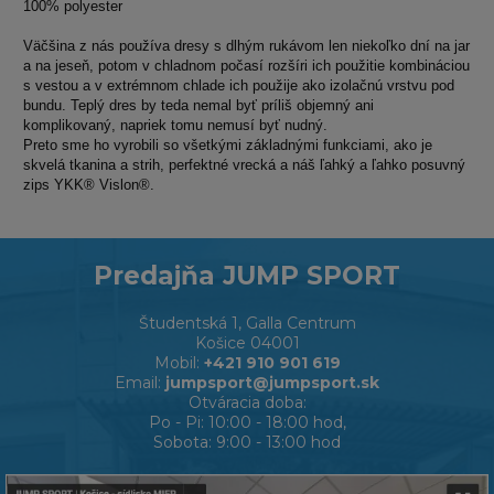
100% polyester
Väčšina z nás používa dresy s dlhým rukávom len niekoľko dní na jar
a na jeseň, potom v chladnom počasí rozšíri ich použitie kombináciou
s vestou a v extrémnom chlade ich použije ako izolačnú vrstvu pod
bundu. Teplý dres by teda nemal byť príliš objemný ani
komplikovaný, napriek tomu nemusí byť nudný.
Preto sme ho vyrobili so všetkými základnými funkciami, ako je
skvelá tkanina a strih, perfektné vrecká a náš ľahký a ľahko posuvný
zips YKK® Vislon®.
Predajňa JUMP SPORT
Študentská 1, Galla Centrum
Košice 04001
Mobil:
+421 910 901 619
Email:
jumpsport@jumpsport.sk
Otváracia doba:
Po - Pi: 10:00 - 18:00 hod,
Sobota: 9:00 - 13:00 hod