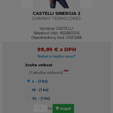
CASTELLI SINERGIA 2
DÁMSKY TERMO DRES
Výrobca:
CASTELLI
Skladové číslo:
952680206
Objednávkový kód:
21531288
99,95
€
s DPH
Zvoľte veľkosť
(Tabuľka veľkosti)
L - (1 ks)
M - (1 ks)
XL - (1 ks)
ks
Kúpiť