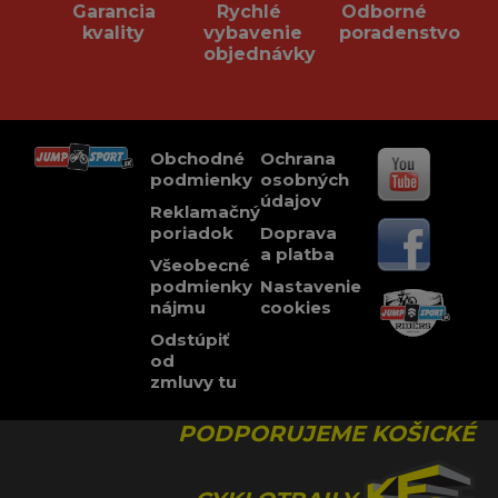
Garancia
Rychlé
Odborné
kvality
vybavenie
poradenstvo
objednávky
Obchodné
Ochrana
podmienky
osobných
údajov
Reklamačný
poriadok
Doprava
a platba
Všeobecné
podmienky
Nastavenie
nájmu
cookies
Odstúpiť
od
zmluvy tu
PODPORUJEME KOŠICKÉ