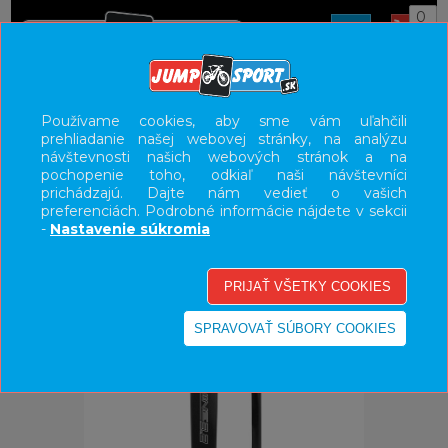
0
ÚVOD
KOMPONENTY
KĽUKY
Používame cookies, aby sme vám uľahčili
prehliadanie našej webovej stránky, na analýzu
UŽÍVATEĽSKÝ PANEL
návštevnosti našich webových stránok a na
pochopenie toho, odkiaľ naši návštevníci
KATEGÓRIE
prichádzajú. Dajte nám vedieť o vašich
preferenciách. Podrobné informácie nájdete v sekcii
HLAVNÉ MENU
-
Nastavenie súkromia
VÝPREDAJ - VŠETKO