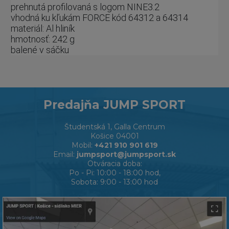
prehnutá profilovaná s logom NINE3.2
vhodná ku kľukám FORCE kód 64312 a 64314
materiál: Al hliník
hmotnosť: 242 g
balené v sáčku
Predajňa JUMP SPORT
Študentská 1, Galla Centrum
Košice 04001
Mobil:
+421 910 901 619
Email:
jumpsport@jumpsport.sk
Otváracia doba:
Po - Pi: 10:00 - 18:00 hod,
Sobota: 9:00 - 13:00 hod