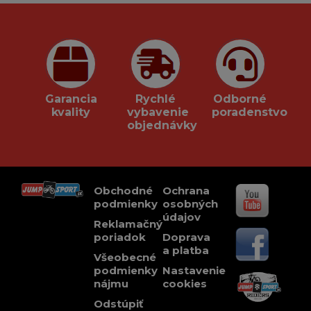
Garancia
Rychlé
Odborné
kvality
vybavenie
poradenstvo
objednávky
Obchodné
Ochrana
podmienky
osobných
údajov
Reklamačný
poriadok
Doprava
a platba
Všeobecné
podmienky
Nastavenie
nájmu
cookies
Odstúpiť