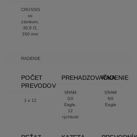
CRUSSIS
so
zámkom,
30,9 O,
350 mm
RADENIE
POČET
PREHADZOVAČKA
RADENIE
PREVODOV
SRAM
SRAM
GX
NX
1 x 12
Eagle,
Eagle
12
rýchlostí