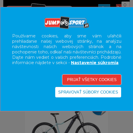
0
ÚVOD
BICYKLE
ELEKTROBICYKLE
Používame cookies, aby sme vám uľahčili
prehliadanie našej webovej stránky, na analýzu
E-BIKE HORSKÉ HARDTAIL, PEVNÉ
návštevnosti našich webových stránok a na
pochopenie toho, odkiaľ naši návštevníci prichádzajú.
UŽÍVATEĽSKÝ PANEL
Dajte nám vedieť o vašich preferenciách. Podrobné
informácie nájdete v sekcii -
Nastavenie súkromia
KATEGÓRIE
HLAVNÉ MENU
VÝPREDAJ - VŠETKO
-16%