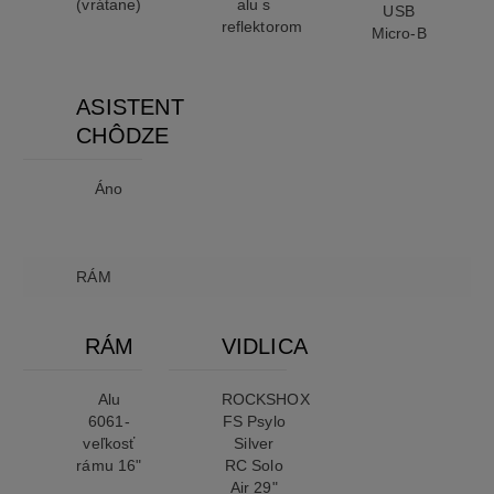
(vrátane)
alu s
USB
reflektorom
Micro-B
ASISTENT
CHÔDZE
Áno
RÁM
RÁM
VIDLICA
Alu
ROCKSHOX
6061-
FS Psylo
veľkosť
Silver
rámu 16"
RC Solo
Air 29"