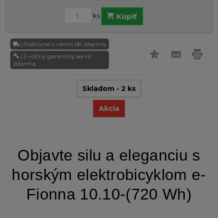
ks
Kúpiť
| Poštovné v rámci SK zdarma
| 2-ročný garančný servis
zdarma
Skladom - 2 ks
Akcia
Objavte silu a eleganciu s
horským elektrobicyklom e-
Fionna 10.10-(720 Wh)