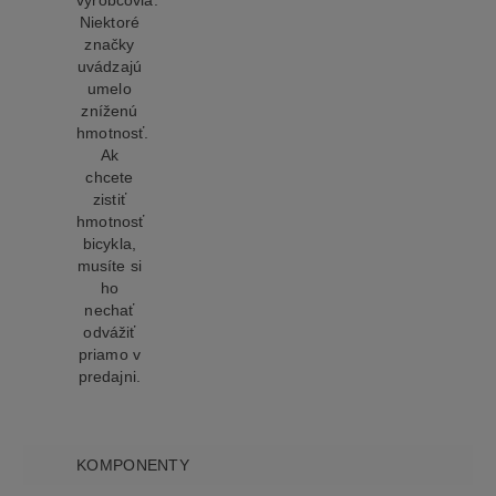
výrobcovia.
Niektoré
značky
uvádzajú
umelo
zníženú
hmotnosť.
Ak
chcete
zistiť
hmotnosť
bicykla,
musíte si
ho
nechať
odvážiť
priamo v
predajni.
KOMPONENTY