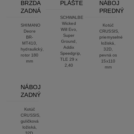
BRZDA
PLÁŠTE
NÁBOJ
ZADNÁ
PREDNÝ
SCHWALBE
Wicked
SHIMANO
Kotúč
Will Evo,
Deore
CRUSSIS,
Super
BR-
priemyselné
Ground,
MT410,
ložiská,
Addix
hydraulický,
32D,
Speedgrip,
rotor 180
pevná os
TLE 29 x
mm
15x110
2,40
mm
NÁBOJ
ZADNÝ
Kotúč
CRUSSIS,
guličková
ložiská,
32D,