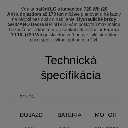
Vďaka
batérii LG s kapacitou 720 Wh (20
Ah)
a
dojazdom až 170 km
môžete plánovať dlhé jazdy
na bicykli bez obáv o nabíjanie.
Hydraulické brzdy
SHIMANO Deore BR-MT410
vám poskytnú maximálnu
bezpečnosť a kontrolu v akomkoľvek teréne.
e-Fionna
10.10- (720 Wh)
je skvelou voľbou pre cyklistov, ktorí
chcú spojiť výkon, pohodlie a štýl.
Technická
špecifikácia
POHON
DOJAZD
BATÉRIA
MOTOR