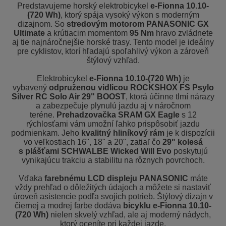
Predstavujeme horský elektrobicykel
e-Fionna 10.10-
(720 Wh)
, ktorý spája vysoký výkon s moderným
dizajnom. So
stredovým motorom PANASONIC GX
Ultimate
a krútiacim momentom
95 Nm
hravo zvládnete
aj tie najnáročnejšie horské trasy. Tento model je ideálny
pre cyklistov, ktorí hľadajú spoľahlivý výkon a zároveň
štýlový vzhľad.
Elektrobicykel
e-Fionna 10.10-(720 Wh)
je
vybavený
odpruženou vidlicou ROCKSHOX FS Psylo
Silver RC Solo Air 29" BOOST
, ktorá účinne tlmí nárazy
a zabezpečuje plynulú jazdu aj v náročnom
teréne.
Prehadzovačka SRAM GX Eagle
s 12
rýchlosťami vám umožní ľahko prispôsobiť jazdu
podmienkam. Jeho
kvalitný hliníkový rám
je k dispozícii
vo veľkostiach 16", 18" a 20", zatiaľ čo
29" kolesá
s
plášťami SCHWALBE Wicked Will Evo
poskytujú
vynikajúcu trakciu a stabilitu na rôznych povrchoch.
Vďaka
farebnému LCD displeju PANASONIC
máte
vždy prehľad o dôležitých údajoch a môžete si nastaviť
úroveň asistencie podľa svojich potrieb. Štýlový dizajn v
čiernej a modrej farbe dodáva
bicyklu e-Fionna 10.10-
(720 Wh)
nielen skvelý vzhľad, ale aj moderný nádych,
ktorý oceníte pri každej jazde.