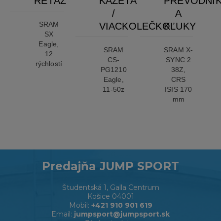
REŤAZ
KAZETA
PREVODNÍ
/
A
SRAM
VIACKOLEČKO
KĽUKY
SX
Eagle,
SRAM
SRAM X-
12
CS-
SYNC 2
rýchlostí
PG1210
38Z,
Eagle,
CRS
11-50z
ISIS 170
mm
Predajňa JUMP SPORT
Študentská 1, Galla Centrum
Košice 04001
Mobil:
+421 910 901 619
Email:
jumpsport@jumpsport.sk