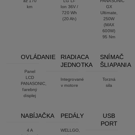
až 170
LG Li-
PANASONIC
km
Ion 36V /
GX
720 Wh
Ultimate,
(20 Ah)
250W
(MAX
600W)
95 Nm
OVLÁDANIE
RIADIACA
SNÍMAČ
JEDNOTKA
ŠLIAPANIA
Panel
LCD
Integrované
Torzná
PANASONIC,
v motore
sila
farebný
displej
NABÍJAČKA
PEDÁLY
USB
PORT
4 A
WELLGO,