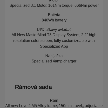
Motor
Specialized 3.1 Motor, 101Nm torque, 666Nm power
Batéria
840Wh battery
UI/Diaľkový ovládač
All New MasterMind T3 Display System, 2.2" high
resolution color screen, fully customizeable with
Specialized App
Nabíjačka
Specialized 4amp charger
Rámová sada
Rám
All new Levo 4 M5 Alloy frame, 150mm travel,, adjustable