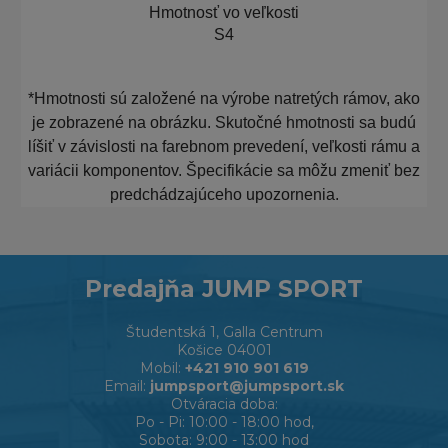
Hmotnosť vo veľkosti
S4
*Hmotnosti sú založené na výrobe natretých rámov, ako
je zobrazené na obrázku. Skutočné hmotnosti sa budú
líšiť v závislosti na farebnom prevedení, veľkosti rámu a
variácii komponentov. Špecifikácie sa môžu zmeniť bez
predchádzajúceho upozornenia.
Predajňa JUMP SPORT
Študentská 1, Galla Centrum
Košice 04001
Mobil:
+421 910 901 619
Email:
jumpsport@jumpsport.sk
Otváracia doba:
Po - Pi: 10:00 - 18:00 hod,
Sobota: 9:00 - 13:00 hod