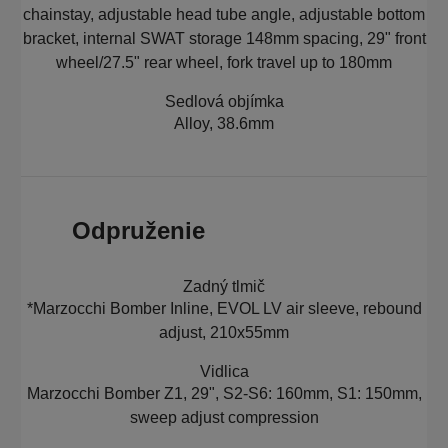
chainstay, adjustable head tube angle, adjustable bottom
bracket, internal SWAT storage 148mm spacing, 29" front
wheel/27.5" rear wheel, fork travel up to 180mm
Sedlová objímka
Alloy, 38.6mm
Odpruženie
Zadný tlmič
*Marzocchi Bomber Inline, EVOL LV air sleeve, rebound
adjust, 210x55mm
Vidlica
Marzocchi Bomber Z1, 29", S2-S6: 160mm, S1: 150mm,
sweep adjust compression