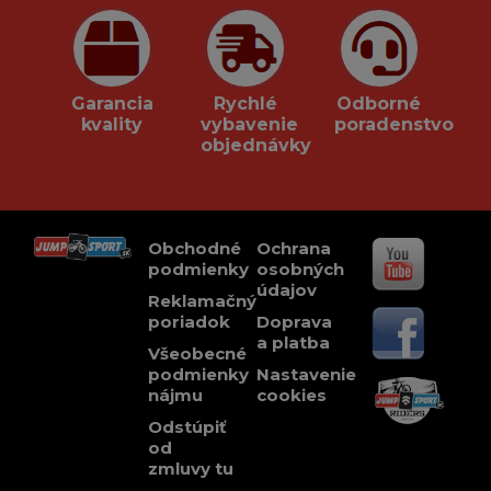
Garancia
Rychlé
Odborné
kvality
vybavenie
poradenstvo
objednávky
Obchodné
Ochrana
podmienky
osobných
údajov
Reklamačný
poriadok
Doprava
a platba
Všeobecné
podmienky
Nastavenie
nájmu
cookies
Odstúpiť
od
zmluvy tu