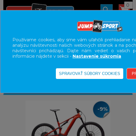
0
ÚVOD
BICYKLE
ELEKTROBICYKLE
Používame cookies, aby sme vám uľahčili prehliadanie na
E-BIKE HORSKÉ CELODPRUŽENÉ
analýzu návštevnosti našich webových stránok a na pocho
návštevníci prichádzajú. Dajte nám vedieť o vašich p
UŽÍVATEĽSKÝ PANEL
informácie nájdete v sekcii -
Nastavenie súkromia
KATEGÓRIE
HLAVNÉ MENU
VÝPREDAJ - VŠETKO
-9%