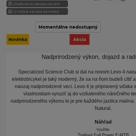
| Doživotná záruka na rám
| 2-ročná záruka na motor
Momentálne nedostupný
Novinka
Akcia
Nadprirodzený výkon, dojazd a rad
Specialized Science Club si dal na novom Levo 4 naoz
elektrobicykel je taký moderný, že sa na ňom budeš cítiť 
naozaj nadprirodzené veci. Levo 4 je pripravený vďaka
vlastnostiam vyraziť aj do vzdialeného náročného t
nadprirodzeného výkonu to je pre každého jazdca malina
Natural.
Náhľad
Využitie
Trailový Full Power E-MTB