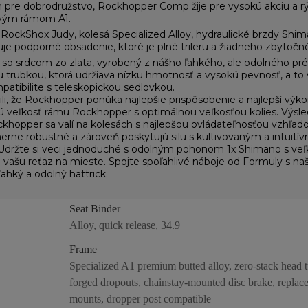
 pre dobrodružstvo, Rockhopper Comp žije pre vysokú akciu a rýc
vým rámom A1.
e RockShox Judy, kolesá Specialized Alloy, hydraulické brzdy 
e podporné obsadenie, ktoré je plné trileru a žiadneho zbytočné
 srdcom zo zlata, vyrobený z nášho ľahkého, ale odolného pré
trubkou, ktorá udržiava nízku hmotnosť a vysokú pevnosť, a to
patibilite s teleskopickou sedlovkou.
i, že Rockhopper ponúka najlepšie prispôsobenie a najlepší výko
ú veľkosť rámu Rockhopper s optimálnou veľkosťou kolies. Výsl
ockhopper sa valí na kolesách s najlepšou ovládateľnosťou vzhľ
ne robustné a zároveň poskytujú silu s kultivovaným a intuitív
. Udržte si veci jednoduché s odolným pohonom 1x Shimano s ve
a vašu reťaz na mieste. Spojte spoľahlivé náboje od Formuly s na
ľahký a odolný hattrick.
Seat Binder
Alloy, quick release, 34.9
Frame
Specialized A1 premium butted alloy, zero-stack head 
forged dropouts, chainstay-mounted disc brake, replacea
mounts, dropper post compatible