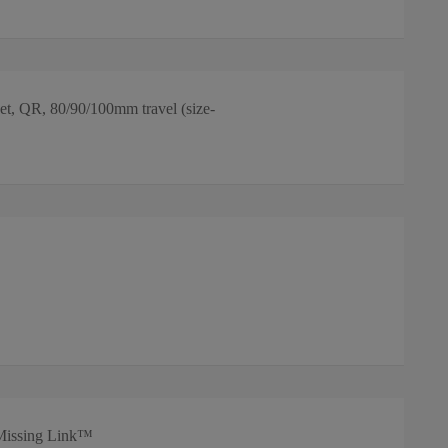
t, QR, 80/90/100mm travel (size-
 Missing Link™