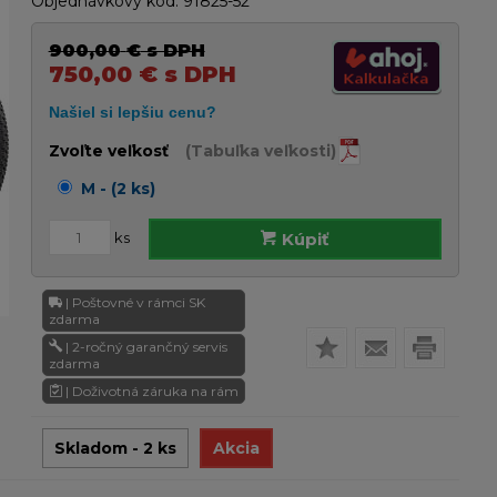
Objednávkový kód:
91825-52
900,00
€
s DPH
750,00
€
s DPH
Zvoľte veľkosť
(Tabuľka veľkosti)
M - (2 ks)
ks
Kúpiť
| Poštovné v rámci SK
zdarma
| 2-ročný garančný servis
zdarma
| Doživotná záruka na rám
Skladom - 2 ks
Akcia