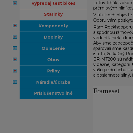
Letný trhák s okom
výpredaj test bikes
prémiovým hliníko
starinky
V titulkoch objavt
Oporu vám poskytuj
komponenty
Rám Rockhopperu so
a spodnou rámovou 
doplnky
vedení laniek a kom
Aby sme zabezpečil
oblečenie
spárovali sme každ
istota, že každý R
BR-MT200 sú nádher
obuv
v bežnej kategórii
vašu jazdu tichú – 
prilby
a dosiahnete silný, 
náradie/údržba
Frameset
príslušenstvo iné