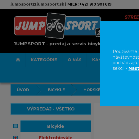
jumpsport@jumpsport.sk
| MIER: +421 910 901 619
JUMPSPORT - predaj a servis bicyklov
Používame c
návštevnost
KATEGÓRIE
O NÁS
KAMENNÁ PREDAJN
prichádzajú
sekcii -
Nast
ÚVOD
BICYKLE
HORSKÉ BICYKLE HARDTAI
VÝPREDAJ - VŠETKO
bicykle
elektrobicykle