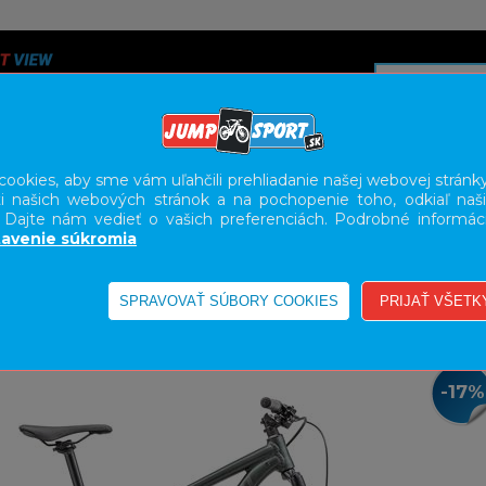
ookies, aby sme vám uľahčili prehliadanie našej webovej stránky
i našich webových stránok a na pochopenie toho, odkiaľ naši
A
SERVIS
SLUŽBY
KARIÉRA
BODY GEOMETRY FI
. Dajte nám vedieť o vašich preferenciách. Podrobné informác
avenie súkromia
L
29"
-17%