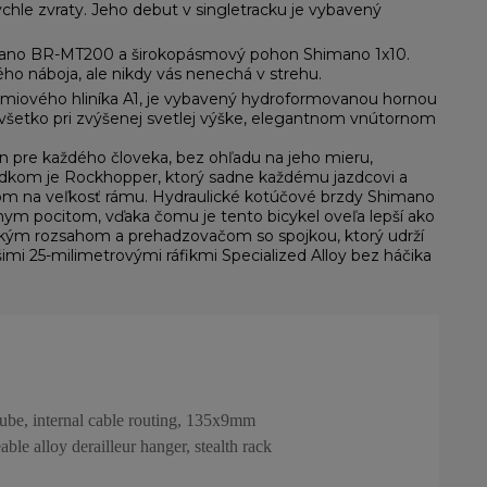
hle zvraty. Jeho debut v singletracku je vybavený
Shimano BR-MT200 a širokopásmový pohon Shimano 1x10.
ho náboja, ale nikdy vás nenechá v strehu.
miového hliníka A1, je vybavený hydroformovanou hornou
 všetko pri zvýšenej svetlej výške, elegantnom vnútornom
n pre každého človeka, bez ohľadu na jeho mieru,
edkom je Rockhopper, ktorý sadne každému jazdcovi a
adom na veľkosť rámu. Hydraulické kotúčové brzdy Shimano
nym pocitom, vďaka čomu je tento bicykel oveľa lepší ako
ľkým rozsahom a prehadzovačom so spojkou, ktorý udrží
šimi 25-milimetrovými ráfikmi Specialized Alloy bez háčika
tube, internal cable routing, 135x9mm
ble alloy derailleur hanger, stealth rack