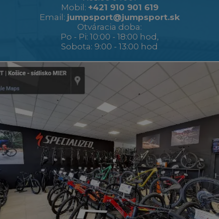
Mobil:
+421 910 901 619
Email:
jumpsport@jumpsport.sk
Otváracia doba:
Po - Pi: 10:00 - 18:00 hod,
Sobota: 9:00 - 13:00 hod