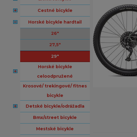
cestné bicykle
horské bicykle hardtail
26"
27,5"
29"
horské bicykle
celoodpružené
krosové/ trekingové/ fitnes
bicykle
detské bicykle/odrážadla
bmx/street bicykle
mestské bicykle