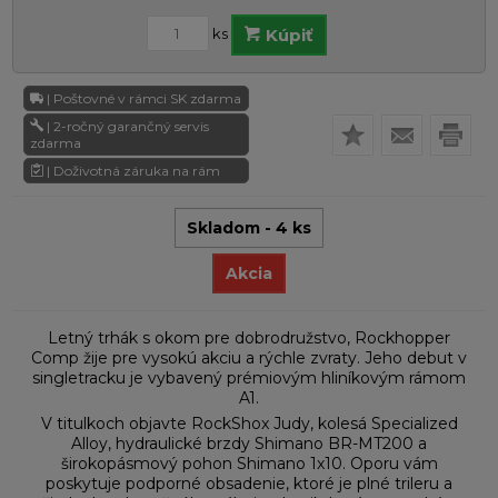
ks
Kúpiť
| Poštovné v rámci SK zdarma
| 2-ročný garančný servis
zdarma
| Doživotná záruka na rám
Skladom - 4 ks
Akcia
Letný trhák s okom pre dobrodružstvo, Rockhopper
Comp žije pre vysokú akciu a rýchle zvraty. Jeho debut v
singletracku je vybavený prémiovým hliníkovým rámom
A1.
V titulkoch objavte RockShox Judy, kolesá Specialized
Alloy, hydraulické brzdy Shimano BR-MT200 a
širokopásmový pohon Shimano 1x10. Oporu vám
poskytuje podporné obsadenie, ktoré je plné trileru a