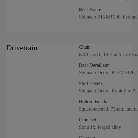
Rear Brake
Shimano BR-MT200, hydrauli
Drivetrain
Chain
KMC, X10, EPT anti-corrosio
Rear Derailleur
Shimano Deore, RD-M5120, 
Shift Levers
Shimano Deore, RapidFire Plu
Bottom Bracket
Square-tapered, 73mm, intern
Crankset
Stout 1x, forged alloy
Cassette