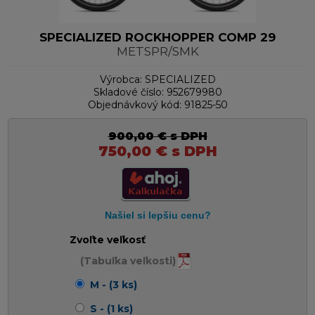
SPECIALIZED ROCKHOPPER COMP 29
METSPR/SMK
Výrobca:
SPECIALIZED
Skladové číslo:
952679980
Objednávkový kód:
91825-50
900,00
€
s DPH
750,00
€
s DPH
Zvoľte veľkosť
(Tabuľka veľkosti)
M - (3 ks)
S - (1 ks)