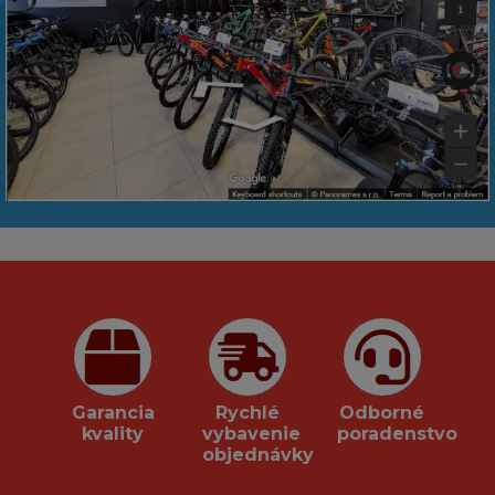
Garancia
Rychlé
Odborné
kvality
vybavenie
poradenstvo
objednávky