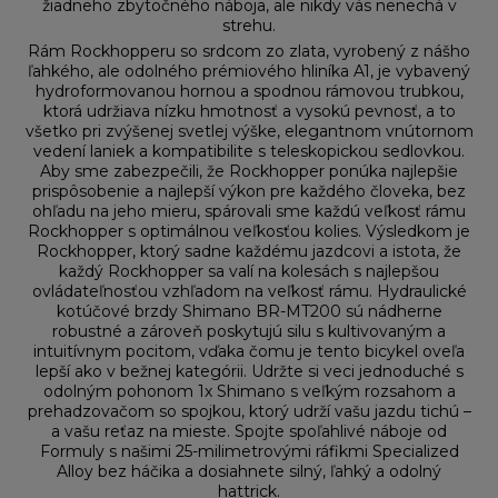
žiadneho zbytočného náboja, ale nikdy vás nenechá v
strehu.
Rám Rockhopperu so srdcom zo zlata, vyrobený z nášho
ľahkého, ale odolného prémiového hliníka A1, je vybavený
hydroformovanou hornou a spodnou rámovou trubkou,
ktorá udržiava nízku hmotnosť a vysokú pevnosť, a to
všetko pri zvýšenej svetlej výške, elegantnom vnútornom
vedení laniek a kompatibilite s teleskopickou sedlovkou.
Aby sme zabezpečili, že Rockhopper ponúka najlepšie
prispôsobenie a najlepší výkon pre každého človeka, bez
ohľadu na jeho mieru, spárovali sme každú veľkosť rámu
Rockhopper s optimálnou veľkosťou kolies. Výsledkom je
Rockhopper, ktorý sadne každému jazdcovi a istota, že
každý Rockhopper sa valí na kolesách s najlepšou
ovládateľnosťou vzhľadom na veľkosť rámu. Hydraulické
kotúčové brzdy Shimano BR-MT200 sú nádherne
robustné a zároveň poskytujú silu s kultivovaným a
intuitívnym pocitom, vďaka čomu je tento bicykel oveľa
lepší ako v bežnej kategórii. Udržte si veci jednoduché s
odolným pohonom 1x Shimano s veľkým rozsahom a
prehadzovačom so spojkou, ktorý udrží vašu jazdu tichú –
a vašu reťaz na mieste. Spojte spoľahlivé náboje od
Formuly s našimi 25-milimetrovými ráfikmi Specialized
Alloy bez háčika a dosiahnete silný, ľahký a odolný
hattrick.