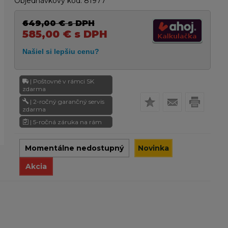
Objednávkový kód:
81977
649,00
€
s DPH
585,00
€
s DPH
| Poštovné v rámci SK
zdarma
| 2-ročný garančný servis
zdarma
| 5-ročná záruka na rám
Momentálne nedostupný
Novinka
Akcia