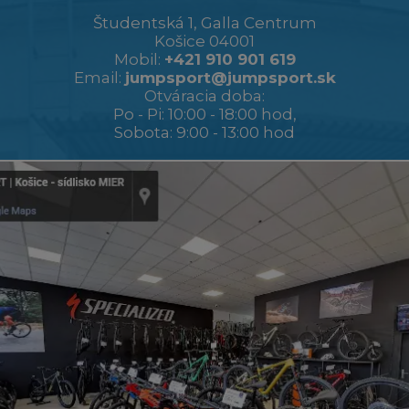
Študentská 1, Galla Centrum
Košice 04001
Mobil:
+421 910 901 619
Email:
jumpsport@jumpsport.sk
Otváracia doba:
Po - Pi: 10:00 - 18:00 hod,
Sobota: 9:00 - 13:00 hod