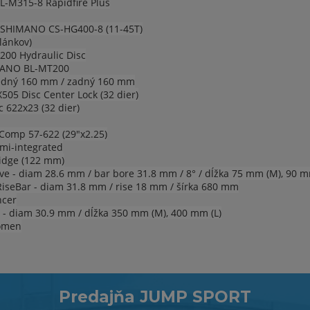
-M315-8 Rapidfire Plus
SHIMANO CS-HG400-8 (11-45T)
lánkov)
0 Hydraulic Disc
ANO BL-MT200
dný 160 mm / zadný 160 mm
5 Disc Center Lock (32 dier)
c 622x23 (32 dier)
omp 57-622 (29"x2.25)
mi-integrated
idge (122 mm)
ve - diam 28.6 mm / bar bore 31.8 mm / 8° / dĺžka 75 mm (M), 90 m
RiseBar - diam 31.8 mm / rise 18 mm / šírka 680 mm
cer
 - diam 30.9 mm / dĺžka 350 mm (M), 400 mm (L)
omen
Predajňa JUMP SPORT