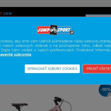
ookies, aby sme vám uľahčili prehliadanie našej webovej stránky
i našich webových stránok a na pochopenie toho, odkiaľ naši
A
SERVIS
SLUŽBY
KARIÉRA
BODY GEOMETRY FI
. Dajte nám vedieť o vašich preferenciách. Podrobné informác
avenie súkromia
L
29"
-10%