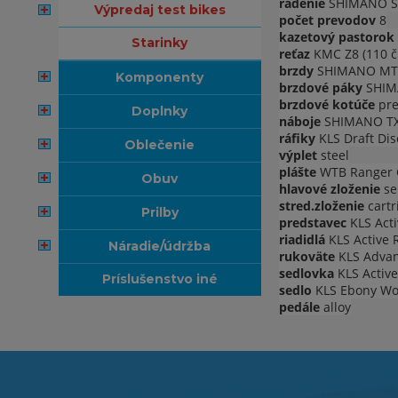
radenie
SHIMANO SL
výpredaj test bikes
počet prevodov
8
kazetový pastorok
starinky
reťaz
KMC Z8 (110 č
brzdy
SHIMANO MT20
komponenty
brzdové páky
SHIM
brzdové kotúče
pre
doplnky
náboje
SHIMANO TX50
ráfiky
KLS Draft Dis
oblečenie
výplet
steel
plášte
WTB Ranger C
obuv
hlavové zloženie
se
stred.zloženie
cartr
prilby
predstavec
KLS Acti
riadidlá
KLS Active 
náradie/údržba
rukoväte
KLS Advan
sedlovka
KLS Active
príslušenstvo iné
sedlo
KLS Ebony W
pedále
alloy