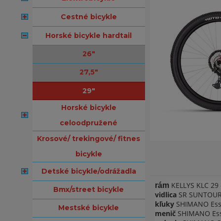
cestné bicykle
horské bicykle hardtail
26"
27,5"
29"
horské bicykle
celoodpružené
krosové/ trekingové/ fitnes
bicykle
detské bicykle/odrážadla
KELLYS KLC 29 
rám
bmx/street bicykle
vidlica
SR SUNTOUR X
kľuky
SHIMANO Essa
mestské bicykle
menič
SHIMANO Essa