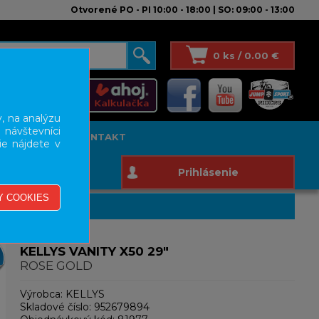
Otvorené PO - PI 10:00 - 18:00 | SO: 09:00 - 13:00
0 ks / 0.00 €
, na analýzu
 návštevníci
T STUDIO
KONTAKT
ie nájdete v
Prihlásenie
KELLYS VANITY X50 29"
ROSE GOLD
Výrobca:
KELLYS
Skladové číslo:
952679894