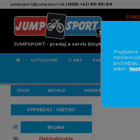
jumpsport@jumpsport.sk
| MIER: +421 910 901 619
JUMPSPORT - predaj a servis bicyklov
Používame c
návštevnost
KATEGÓRIE
O NÁS
KAMENNÁ PREDAJN
prichádzajú
sekcii -
Nast
ÚVOD
BICYKLE
HORSKÉ BICYKLE HARDTAI
VÝPREDAJ - VŠETKO
bicykle
elektrobicykle