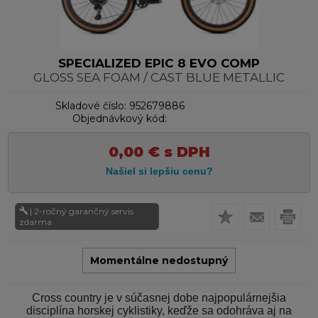
SPECIALIZED EPIC 8 EVO COMP
GLOSS SEA FOAM / CAST BLUE METALLIC
Skladové číslo:
952679886
Objednávkový kód:
0,00
€
s DPH
| 2-ročný garančný servis
zdarma
Momentálne nedostupný
Cross country je v súčasnej dobe najpopulárnejšia
disciplína horskej cyklistiky, keďže sa odohráva aj na