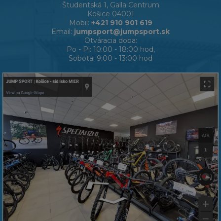
Študentská 1, Galla Centrum
Košice 04001
Mobil:
+421 910 901 619
Email:
jumpsport@jumpsport.sk
Otváracia doba:
Po - Pi: 10:00 - 18:00 hod,
Sobota: 9:00 - 13:00 hod