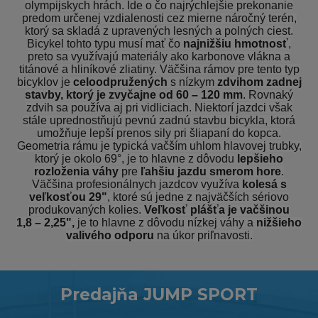
olympijskych hrách. Ide o čo najrýchlejšie prekonanie
predom určenej vzdialenosti cez mierne náročný terén,
ktorý sa skladá z upravených lesných a polných ciest.
Bicykel tohto typu musí mať čo
najnižšiu hmotnosť
,
preto sa využívajú materiály ako karbonove vlákna a
titánové a hliníkové zliatiny. Väčšina rámov pre tento typ
bicyklov je
celoodpružených
s nízkym
zdvihom zadnej
stavby, ktorý je zvyčajne od 60 – 120 mm
. Rovnaký
zdvih sa používa aj pri vidliciach. Niektorí jazdci však
stále uprednostňujú pevnú zadnú stavbu bicykla, ktorá
umožňuje lepší prenos sily pri šliapaní do kopca.
Geometria rámu je typická vačším uhlom hlavovej trubky,
ktorý je okolo 69°, je to hlavne z dôvodu
lepšieho
rozloženia váhy
pre
ľahšiu jazdu smerom hore
.
Väčšina profesionálnych jazdcov využíva
kolesá s
veľkosťou 29"
, ktoré sú jedne z najväčších sériovo
produkovaných kolies.
Veľkosť plášťa je vačšinou
1,8 – 2,25",
je to hlavne z dôvodu nízkej váhy a
nižšieho
valivého odporu
na úkor priľnavosti.
Predajňa JUMP SPORT