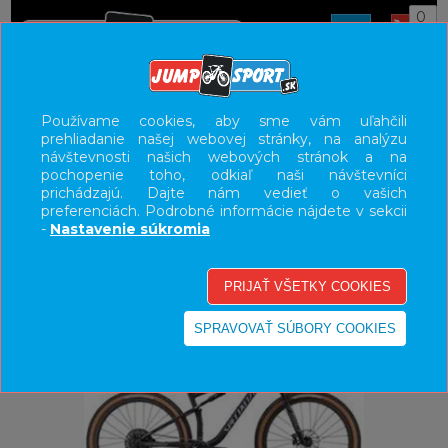
0
ÚVOD
BICYKLE
HORSKÉ BICYKLE CELOODPRUŽENÉ
Používame cookies, aby sme vám uľahčili
prehliadanie našej webovej stránky, na analýzu
XC
návštevnosti našich webových stránok a na
pochopenie toho, odkiaľ naši návštevníci
UŽÍVATEĽSKÝ PANEL
prichádzajú. Dajte nám vedieť o vašich
preferenciách. Podrobné informácie nájdete v sekcii
KATEGÓRIE
-
Nastavenie súkromia
HLAVNÉ MENU
VÝPREDAJ - VŠETKO