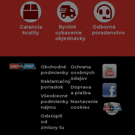
Garancia
Rychlé
Odborné
kvality
vybavenie
poradenstvo
objednávky
Obchodné
Ochrana
podmienky
osobných
údajov
Reklamačný
poriadok
Doprava
a platba
Všeobecné
podmienky
Nastavenie
nájmu
cookies
Odstúpiť
od
zmluvy tu