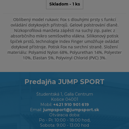
Skladom - 1 ks
Oblíbený model rukavic Fox s dlouhými prsty s funkcí
ovládání dotykových přístrojů. Gelové polstrování dlaně.
Nízkoprofilová manžeta zápěstí na suchý zip, palec z
absorbčního mikro semišového vlákna. Silikonový potisk
špiček prstů, technologie Index Finger umožňuje ovládat
dotykové přístroje. Potisk Fox na svrchní straně. Složení
materiálu: Polyamid Nylon 68%, Polyurethan 14%, Polyester
10%, Elastan 5%, Polyvinyl Chlorid (PVC) 3%.
Predajňa JUMP SPORT
Študentská 1, Galla Centrum
Košice 04001
Mobil:
+421 910 901 619
Email:
jumpsport@jumpsport.sk
Otváracia doba:
Po - Pi: 10:00 - 18:00 hod,
Sobota: 9:00 - 13:00 hod