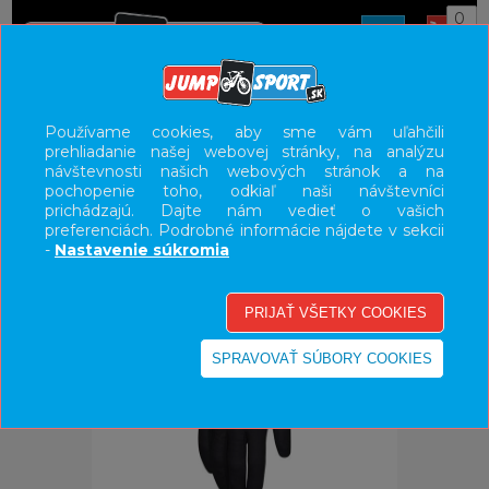
0
ÚVOD
OBLEČENIE
RUKAVICE
Používame cookies, aby sme vám uľahčili
prehliadanie našej webovej stránky, na analýzu
UŽÍVATEĽSKÝ PANEL
návštevnosti našich webových stránok a na
pochopenie toho, odkiaľ naši návštevníci
KATEGÓRIE
prichádzajú. Dajte nám vedieť o vašich
preferenciách. Podrobné informácie nájdete v sekcii
HLAVNÉ MENU
-
Nastavenie súkromia
VÝPREDAJ - VŠETKO