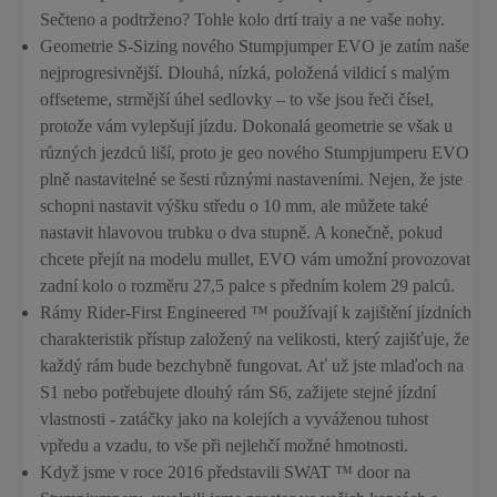
Sečteno a podtrženo? Tohle kolo drtí traiy a ne vaše nohy.
Geometrie S-Sizing nového Stumpjumper EVO je zatím naše
nejprogresivnější. Dlouhá, nízká, položená vildicí s malým
offseteme, strmější úhel sedlovky – to vše jsou řeči čísel,
protože vám vylepšují jízdu. Dokonalá geometrie se však u
různých jezdců liší, proto je geo nového Stumpjumperu EVO
plně nastavitelné se šesti různými nastaveními. Nejen, že jste
schopni nastavit výšku středu o 10 mm, ale můžete také
nastavit hlavovou trubku o dva stupně. A konečně, pokud
chcete přejít na modelu mullet, EVO vám umožní provozovat
zadní kolo o rozměru 27,5 palce s předním kolem 29 palců.
Rámy Rider-First Engineered ™ používají k zajištění jízdních
charakteristik přístup založený na velikosti, který zajišťuje, že
každý rám bude bezchybně fungovat. Ať už jste mlaďoch na
S1 nebo potřebujete dlouhý rám S6, zažijete stejné jízdní
vlastnosti - zatáčky jako na kolejích a vyváženou tuhost
vpředu a vzadu, to vše při nejlehčí možné hmotnosti.
Když jsme v roce 2016 představili SWAT ™ door na