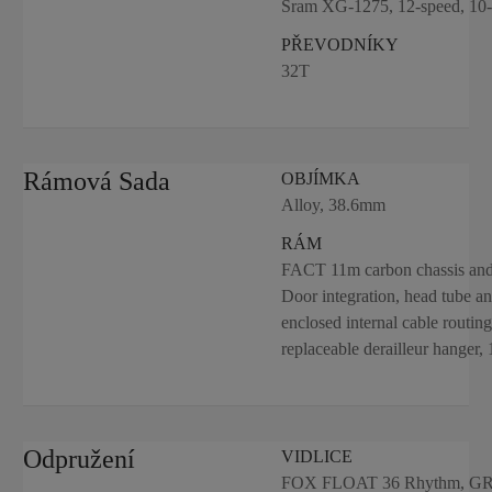
Sram XG-1275, 12-speed, 10-
PŘEVODNÍKY
32T
Rámová Sada
OBJÍMKA
Alloy, 38.6mm
RÁM
FACT 11m carbon chassis and
Door integration, head tube an
enclosed internal cable routin
replaceable derailleur hanger,
Odpružení
VIDLICE
FOX FLOAT 36 Rhythm, GRIP