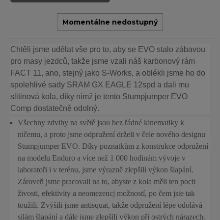
Momentálne nedostupný
Chtěli jsme udělat vše pro to, aby se EVO stalo zábavou
pro masy jezdců, takže jsme vzali náš karbonový rám
FACT 11, ano, stejný jako S-Works, a oblékli jsme ho do
spolehlivé sady SRAM GX EAGLE 12spd a dali mu
slitinová kola, díky nimž je tento Stumpjumper EVO
Comp dostatečně odolný.
Všechny zdvihy na světě jsou bez řádné kinematiky k
ničemu, a proto jsme odpružení drželi v čele nového designu
Stumpjumper EVO. Díky poznatkům z konstrukce odpružení
na modelu Enduro a více než 1 000 hodinám vývoje v
laboratoři i v terénu, jsme výrazně zlepšili výkon šlapání.
Zároveň jsme pracovali na to, abyste z kola měli ten pocit
živosti, efektivity a neomezencj možností, po čem jste tak
toužili. Zvýšili jsme antisquat, takže odpružení lépe odolává
silám šlapání a dále jsme zlepšili výkon při ostrých nárazech.