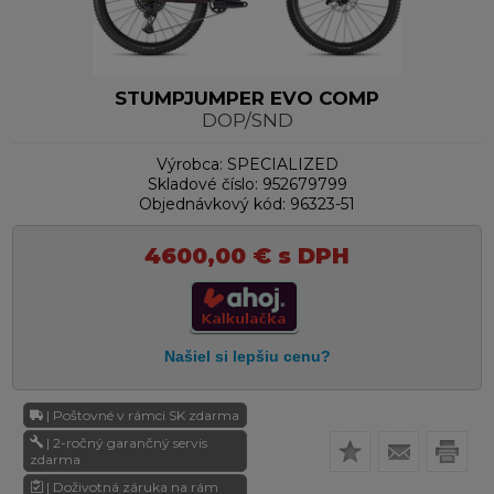
STUMPJUMPER EVO COMP
DOP/SND
Výrobca:
SPECIALIZED
Skladové číslo:
952679799
Objednávkový kód:
96323-51
4600,00
€
s DPH
| Poštovné v rámci SK zdarma
| 2-ročný garančný servis
zdarma
| Doživotná záruka na rám