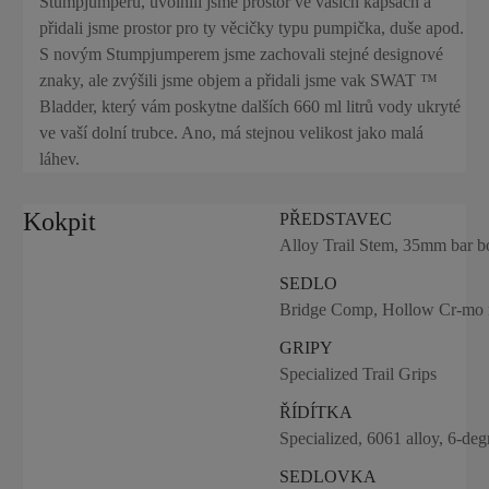
Stumpjumperu, uvolnili jsme prostor ve vašich kapsách a
přidali jsme prostor pro ty věcičky typu pumpička, duše apod.
S novým Stumpjumperem jsme zachovali stejné designové
znaky, ale zvýšili jsme objem a přidali jsme vak SWAT ™
Bladder, který vám poskytne dalších 660 ml litrů vody ukryté
ve vaší dolní trubce. Ano, má stejnou velikost jako malá
láhev.
Kokpit
PŘEDSTAVEC
Alloy Trail Stem, 35mm bar b
SEDLO
Bridge Comp, Hollow Cr-mo 
GRIPY
Specialized Trail Grips
ŘÍDÍTKA
Specialized, 6061 alloy, 6-d
SEDLOVKA