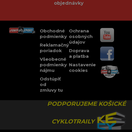
objednávky
Obchodné
Ochrana
podmienky
osobných
údajov
Reklamačný
poriadok
Doprava
a platba
Všeobecné
podmienky
Nastavenie
nájmu
cookies
Odstúpiť
od
zmluvy tu
PODPORUJEME KOŠICKÉ
CYKLOTRAILY