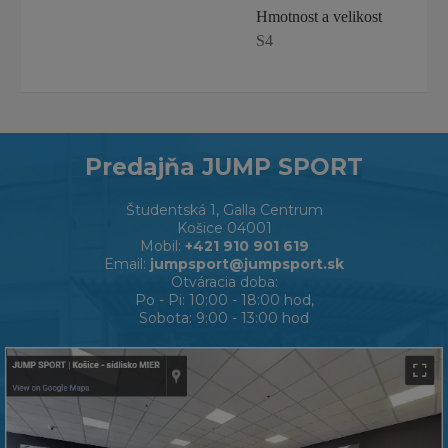
Hmotnost a velikost
S4
Predajňa JUMP SPORT
Študentská 1, Galla Centrum
Košice 04001
Mobil:
+421 910 901 619
Email:
jumpsport@jumpsport.sk
Otváracia doba:
Po - Pi: 10:00 - 18:00 hod,
Sobota: 9:00 - 13:00 hod