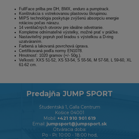
FullFace prilba pre DH, BMX, enduro a pumptrack.
Konštrukcia s vstrekovanou plastovou škrupinou.
MIPS technológia poskytuje zvýšenú absorpciu energie
rotáciou počas nárazu.
14 ventilačných otvorov pre ideálne odvetranie.
Kompletne odnímateľné výstelky, možné prať v práčke.
Nastaviteľný popruh pod bradou s výstelkou a D-ring
uzatváraním.
Farbená a lakovaná povrchová úprava.
Certifikovaná podľa normy EN1078.
Hmotnosť: 1020 gramov (+/- 50g.).
Veľkosti: XXS 51-52, XS 53-54, S 55-56, M 57-58, L 59-60, XL
61-62 cm.
Predajňa JUMP SPORT
Študentská 1, Galla Centrum
Košice 04001
Mobil:
+421 910 901 619
Email:
jumpsport@jumpsport.sk
Otváracia doba:
Po - Pi: 10:00 - 18:00 hod,