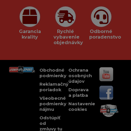
Garancia
Rychlé
Odborné
kvality
vybavenie
poradenstvo
objednávky
Obchodné
Ochrana
podmienky
osobných
údajov
Reklamačný
poriadok
Doprava
a platba
Všeobecné
podmienky
Nastavenie
nájmu
cookies
Odstúpiť
od
zmluvy tu