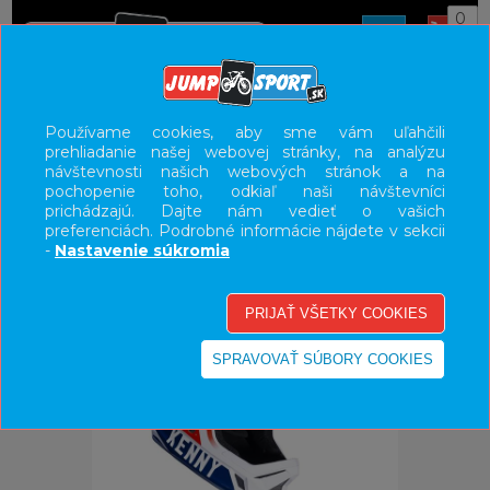
0
ÚVOD
PRILBY
DH
Používame cookies, aby sme vám uľahčili
prehliadanie našej webovej stránky, na analýzu
UŽÍVATEĽSKÝ PANEL
návštevnosti našich webových stránok a na
pochopenie toho, odkiaľ naši návštevníci
KATEGÓRIE
prichádzajú. Dajte nám vedieť o vašich
preferenciách. Podrobné informácie nájdete v sekcii
HLAVNÉ MENU
-
Nastavenie súkromia
VÝPREDAJ - VŠETKO