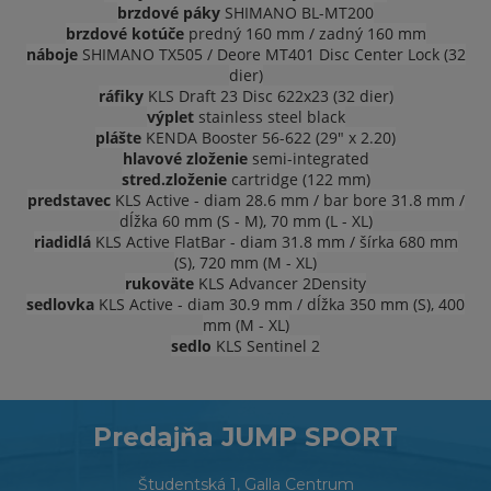
brzdové páky
SHIMANO BL-MT200
brzdové kotúče
predný 160 mm / zadný 160 mm
náboje
SHIMANO TX505 / Deore MT401 Disc Center Lock (32
dier)
ráfiky
KLS Draft 23 Disc 622x23 (32 dier)
výplet
stainless steel black
plášte
KENDA Booster 56-622 (29" x 2.20)
hlavové zloženie
semi-integrated
stred.zloženie
cartridge (122 mm)
predstavec
KLS Active - diam 28.6 mm / bar bore 31.8 mm /
dĺžka 60 mm (S - M), 70 mm (L - XL)
riadidlá
KLS Active FlatBar - diam 31.8 mm / šírka 680 mm
(S), 720 mm (M - XL)
rukoväte
KLS Advancer 2Density
sedlovka
KLS Active - diam 30.9 mm / dĺžka 350 mm (S), 400
mm (M - XL)
sedlo
KLS Sentinel 2
Predajňa JUMP SPORT
Študentská 1, Galla Centrum