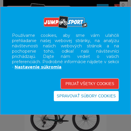
0
ÚVOD
BICYKLE
HORSKÉ BICYKLE HARDTAIL
29"
Používame cookies, aby sme vám uľahčili
prehliadanie našej webovej stránky, na analýzu
UŽÍVATEĽSKÝ PANEL
návštevnosti našich webových stránok a na
pochopenie toho, odkiaľ naši návštevníci
KATEGÓRIE
prichádzajú. Dajte nám vedieť o vašich
preferenciách. Podrobné informácie nájdete v sekcii
HLAVNÉ MENU
-
Nastavenie súkromia
VÝPREDAJ - VŠETKO
-10%