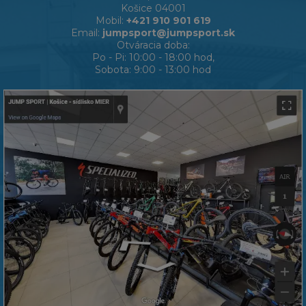
Košice 04001
Mobil:
+421 910 901 619
Email:
jumpsport@jumpsport.sk
Otváracia doba:
Po - Pi: 10:00 - 18:00 hod,
Sobota: 9:00 - 13:00 hod