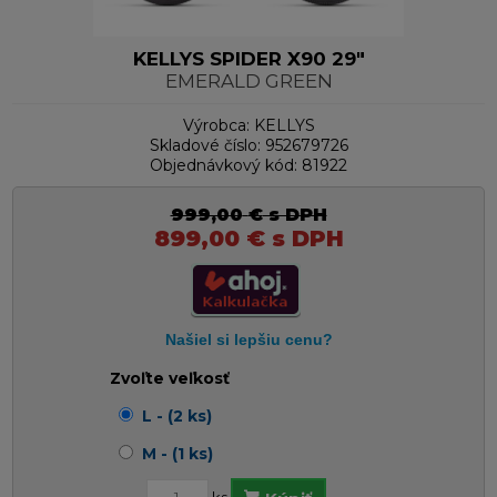
KELLYS SPIDER X90 29"
EMERALD GREEN
Výrobca:
KELLYS
Skladové číslo:
952679726
Objednávkový kód:
81922
999,00
€
s DPH
899,00
€
s DPH
Zvoľte veľkosť
L - (2 ks)
M - (1 ks)