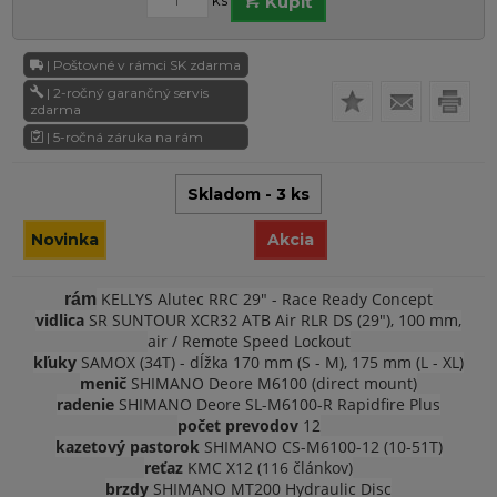
ks
Kúpiť
| Poštovné v rámci SK zdarma
| 2-ročný garančný servis
zdarma
| 5-ročná záruka na rám
Skladom - 3 ks
Novinka
Akcia
KELLYS Alutec RRC 29" - Race Ready Concept
rám
vidlica
SR SUNTOUR XCR32 ATB Air RLR DS (29"), 100 mm,
air / Remote Speed Lockout
kľuky
SAMOX (34T) - dĺžka 170 mm (S - M), 175 mm (L - XL)
menič
SHIMANO Deore M6100 (direct mount)
radenie
SHIMANO Deore SL-M6100-R Rapidfire Plus
počet prevodov
12
kazetový pastorok
SHIMANO CS-M6100-12 (10-51T)
reťaz
KMC X12 (116 článkov)
brzdy
SHIMANO MT200 Hydraulic Disc