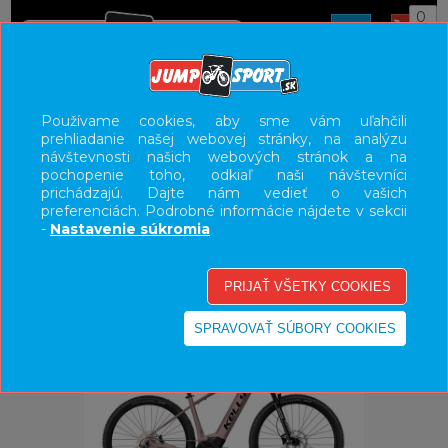
0
ÚVOD
BICYKLE
ELEKTROBICYKLE
Používame cookies, aby sme vám uľahčili
prehliadanie našej webovej stránky, na analýzu
E-BIKE HORSKÉ HARDTAIL, PEVNÉ
návštevnosti našich webových stránok a na
pochopenie toho, odkiaľ naši návštevníci
UŽÍVATEĽSKÝ PANEL
prichádzajú. Dajte nám vedieť o vašich
preferenciách. Podrobné informácie nájdete v sekcii
KATEGÓRIE
-
Nastavenie súkromia
HLAVNÉ MENU
VÝPREDAJ - VŠETKO
-20%