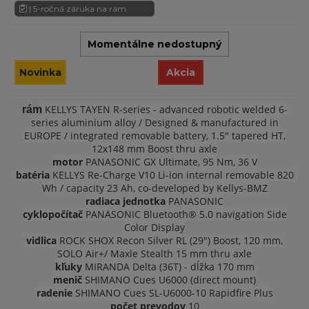
| 5-ročná záruka na rám
Momentálne nedostupný
Novinka
Akcia
KELLYS TAYEN R-series - advanced robotic welded 6-
rám
series aluminium alloy / Designed & manufactured in
EUROPE / integrated removable battery, 1.5" tapered HT,
12x148 mm Boost thru axle
motor
PANASONIC GX Ultimate, 95 Nm, 36 V
batéria
KELLYS Re-Charge V10 Li-ion internal removable 820
Wh / capacity 23 Ah, co-developed by Kellys-BMZ
radiaca jednotka
PANASONIC
cyklopočítač
PANASONIC Bluetooth® 5.0 navigation Side
Color Display
vidlica
ROCK SHOX Recon Silver RL (29") Boost, 120 mm,
SOLO Air+/ Maxle Stealth 15 mm thru axle
kľuky
MIRANDA Delta (36T) - dĺžka 170 mm
menič
SHIMANO Cues U6000 (direct mount)
radenie
SHIMANO Cues SL-U6000-10 Rapidfire Plus
počet prevodov
10