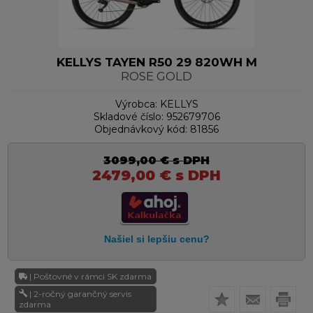
KELLYS TAYEN R50 29 820WH M
ROSE GOLD
Výrobca:
KELLYS
Skladové číslo:
952679706
Objednávkový kód:
81856
3099,00
€
s DPH
2479,00
€
s DPH
| Poštovné v rámci SK zdarma
| 2-ročný garančný servis
zdarma