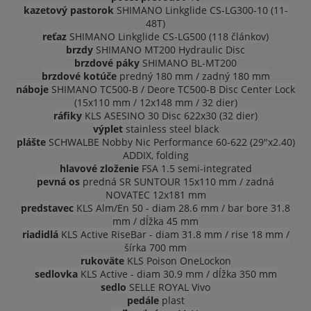
kazetový pastorok
SHIMANO Linkglide CS-LG300-10 (11-
48T)
reťaz
SHIMANO Linkglide CS-LG500 (118 článkov)
brzdy
SHIMANO MT200 Hydraulic Disc
brzdové páky
SHIMANO BL-MT200
brzdové kotúče
predný 180 mm / zadný 180 mm
náboje
SHIMANO TC500-B / Deore TC500-B Disc Center Lock
(15x110 mm / 12x148 mm / 32 dier)
ráfiky
KLS ASESINO 30 Disc 622x30 (32 dier)
výplet
stainless steel black
plášte
SCHWALBE Nobby Nic Performance 60-622 (29"x2.40)
ADDIX, folding
hlavové zloženie
FSA 1.5 semi-integrated
pevná os
predná SR SUNTOUR 15x110 mm / zadná
NOVATEC 12x181 mm
predstavec
KLS Alm/En 50 - diam 28.6 mm / bar bore 31.8
mm / dĺžka 45 mm
riadidlá
KLS Active RiseBar - diam 31.8 mm / rise 18 mm /
šírka 700 mm
rukoväte
KLS Poison OneLockon
sedlovka
KLS Active - diam 30.9 mm / dĺžka 350 mm
sedlo
SELLE ROYAL Vivo
pedále
plast