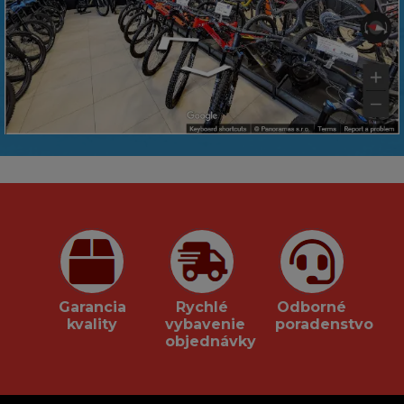
Garancia
Rychlé
Odborné
kvality
vybavenie
poradenstvo
objednávky