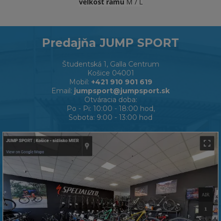
veľkosť rámu
M / L
Predajňa JUMP SPORT
Študentská 1, Galla Centrum
Košice 04001
Mobil:
+421 910 901 619
Email:
jumpsport@jumpsport.sk
Otváracia doba:
Po - Pi: 10:00 - 18:00 hod,
Sobota: 9:00 - 13:00 hod