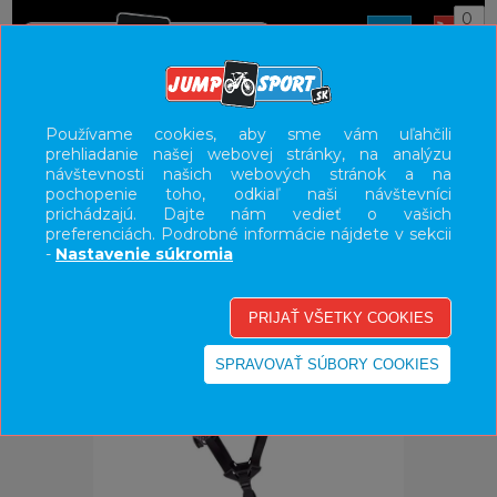
0
ÚVOD
PRILBY
CESTNÉ
Používame cookies, aby sme vám uľahčili
prehliadanie našej webovej stránky, na analýzu
UŽÍVATEĽSKÝ PANEL
návštevnosti našich webových stránok a na
pochopenie toho, odkiaľ naši návštevníci
KATEGÓRIE
prichádzajú. Dajte nám vedieť o vašich
preferenciách. Podrobné informácie nájdete v sekcii
HLAVNÉ MENU
-
Nastavenie súkromia
VÝPREDAJ - VŠETKO
-16%