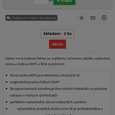
ks
Kúpiť
| Poštovné v rámci SK zdarma
Skladom - 2 ks
Akcia
Úplne nová trailová helma so zvýšenou ochranou zátylku vybavená
klznou vložkou MIPS a BOA systémom.
klzná vložka MIPS pre elimináciu rotačných síl
magnetická pracka Fidlock SNAP
škrupina Varizorb kombinuje dve tvrdosti materiálu na pokrytie
nárazov v rôznych rýchlostiach
perfektne nastaviteľný obvod vďaka BOA systému
vyberateľná, prateľná vložka Ionic+® je antibakteriálna a