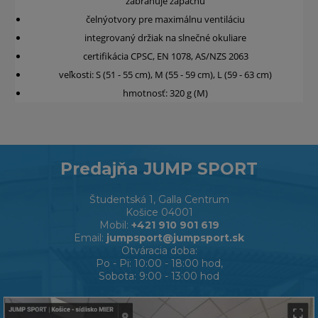
zabraňuje zápachu
čelnýotvory pre maximálnu ventiláciu
integrovaný držiak na slnečné okuliare
certifikácia CPSC, EN 1078, AS/NZS 2063
veľkosti: S (51 - 55 cm), M (55 - 59 cm), L (59 - 63 cm)
hmotnosť: 320 g (M)
Predajňa JUMP SPORT
Študentská 1, Galla Centrum
Košice 04001
Mobil:
+421 910 901 619
Email:
jumpsport@jumpsport.sk
Otváracia doba:
Po - Pi: 10:00 - 18:00 hod,
Sobota: 9:00 - 13:00 hod