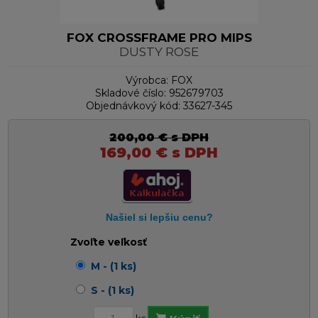
FOX CROSSFRAME PRO MIPS
DUSTY ROSE
Výrobca:
FOX
Skladové číslo:
952679703
Objednávkový kód:
33627-345
200,00
€
s DPH
169,00
€
s DPH
Zvoľte veľkosť
M - (1 ks)
S - (1 ks)