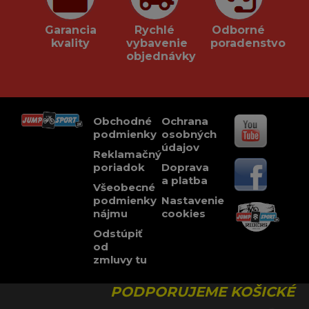
Garancia
Rychlé
Odborné
kvality
vybavenie
poradenstvo
objednávky
Obchodné
Ochrana
podmienky
osobných
údajov
Reklamačný
poriadok
Doprava
a platba
Všeobecné
podmienky
Nastavenie
nájmu
cookies
Odstúpiť
od
zmluvy tu
PODPORUJEME KOŠICKÉ