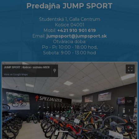
Predajňa JUMP SPORT
Študentská 1, Galla Centrum
Košice 04001
Mobil:
+421 910 901 619
Email:
jumpsport@jumpsport.sk
Otváracia doba:
Po - Pi: 10:00 - 18:00 hod,
Sobota: 9:00 - 13:00 hod