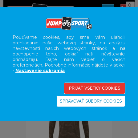
0
ÚVOD
OBLEČENIE
DRESY
Používame cookies, aby sme vám uľahčili
prehliadanie našej webovej stránky, na analýzu
UŽÍVATEĽSKÝ PANEL
návštevnosti našich webových stránok a na
pochopenie toho, odkiaľ naši návštevníci
KATEGÓRIE
prichádzajú. Dajte nám vedieť o vašich
preferenciách. Podrobné informácie nájdete v sekcii
HLAVNÉ MENU
-
Nastavenie súkromia
VÝPREDAJ - VŠETKO