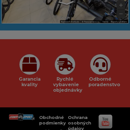
Garancia
Rychlé
Odborné
kvality
vybavenie
poradenstvo
objednávky
Obchodné
Ochrana
podmienky
osobných
údajov