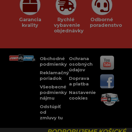
Garancia
Rychlé
Odborné
kvality
vybavenie
poradenstvo
objednávky
Obchodné
Ochrana
podmienky
osobných
údajov
Reklamačný
poriadok
Doprava
a platba
Všeobecné
podmienky
Nastavenie
nájmu
cookies
Odstúpiť
od
zmluvy tu
PODPORUJEME KOŠICKÉ