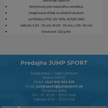
zabraňuje zápachu
čelnýotvory pre maximálnu ventiláciu
integrovaný držiak na slnečné okuliare
certifikácia CPSC, EN 1078, AS/NZS 2063
veľkosti: S (51 - 55 cm), M (55 - 59 cm), L (59 - 63 cm)
hmotnosť: 320 g (M)
Predajňa JUMP SPORT
Študentská 1, Galla Centrum
Košice 04001
Mobil:
+421 910 901 619
Email:
jumpsport@jumpsport.sk
Otváracia doba:
Po - Pi: 10:00 - 18:00 hod,
Sobota: 9:00 - 13:00 hod