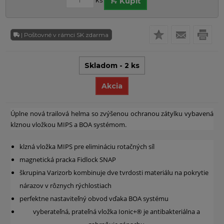
ks
Kúpiť
| Poštovné v rámci SK zdarma
Skladom - 2 ks
Akcia
Úplne nová trailová helma so zvýšenou ochranou zátylku vybavená
klznou vložkou MIPS a BOA systémom.
klzná vložka MIPS pre elimináciu rotačných síl
magnetická pracka Fidlock SNAP
škrupina Varizorb kombinuje dve tvrdosti materiálu na pokrytie
nárazov v rôznych rýchlostiach
perfektne nastaviteľný obvod vďaka BOA systému
vyberateľná, prateľná vložka Ionic+® je antibakteriálna a