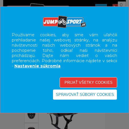
0
ÚVOD
PRILBY
CESTNÉ
Používame cookies, aby sme vám uľahčili
prehliadanie našej webovej stránky, na analýzu
UŽÍVATEĽSKÝ PANEL
návštevnosti našich webových stránok a na
pochopenie toho, odkiaľ naši návštevníci
KATEGÓRIE
prichádzajú. Dajte nám vedieť o vašich
preferenciách. Podrobné informácie nájdete v sekcii
HLAVNÉ MENU
-
Nastavenie súkromia
VÝPREDAJ - VŠETKO
-16%