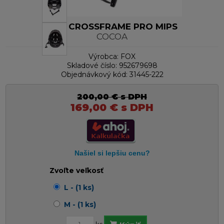
FOX CROSSFRAME PRO MIPS
COCOA
Výrobca:
FOX
Skladové číslo:
952679698
Objednávkový kód:
31445-222
200,00
€
s DPH
169,00
€
s DPH
Zvoľte veľkosť
L - (1 ks)
M - (1 ks)