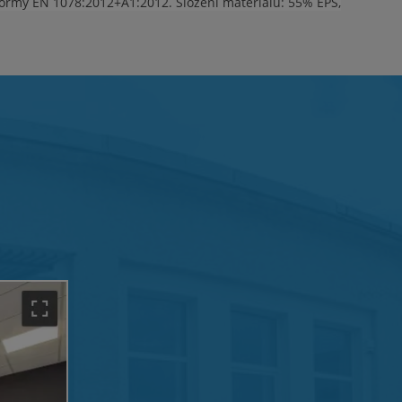
 normy EN 1078:2012+A1:2012. Složení materiálu: 55% EPS,