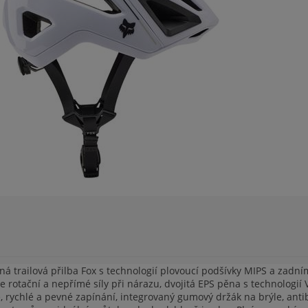
ná trailová přilba Fox s technologií plovoucí podšívky MIPS a za
e rotační a nepřímé síly při nárazu, dvojitá EPS pěna s technologií
rychlé a pevné zapínání, integrovaný gumový držák na brýle, antib