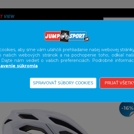
ookies, aby sme vám uľahčili prehliadanie našej webovej stránky
i našich webových stránok a na pochopenie toho, odkiaľ naši
A
SERVIS
SLUŽBY
KARIÉRA
BODY GEOMETRY FI
. Dajte nám vedieť o vašich preferenciách. Podrobné informác
avenie súkromia
-16%