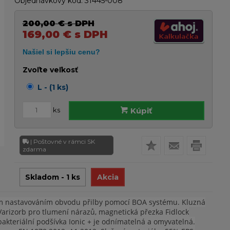
Objednávkový kód:
31445-008
200,00
€
s DPH
169,00
€
s DPH
Zvoľte veľkosť
L - (1 ks)
ks
Kúpiť
| Poštovné v rámci SK
zdarma
Skladom - 1 ks
Akcia
dním nastavováním obvodu přilby pomocí BOA systému. Kluzná
 Varizorb pro tlumení nárazů, magnetická přezka Fidlock
akteriální podšívka Ionic + je odnímatelná a omyvatelná.