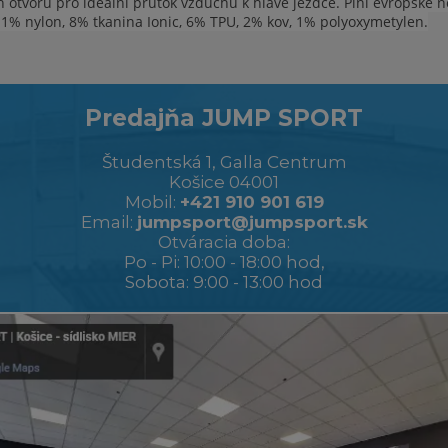
h otvorů pro ideální průtok vzduchu k hlavě jezdce. Plní evropské
1% nylon, 8% tkanina Ionic, 6% TPU, 2% kov, 1% polyoxymetylen.
Predajňa JUMP SPORT
Študentská 1, Galla Centrum
Košice 04001
Mobil:
+421 910 901 619
Email:
jumpsport@jumpsport.sk
Otváracia doba:
Po - Pi: 10:00 - 18:00 hod,
Sobota: 9:00 - 13:00 hod