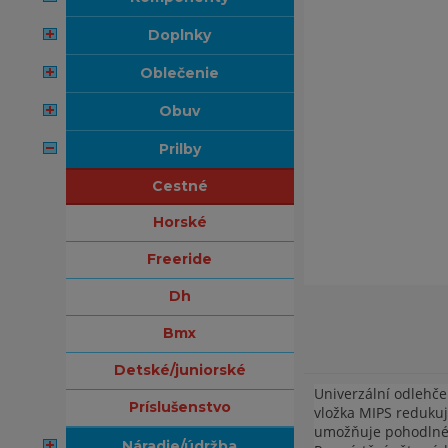
doplnky
oblečenie
obuv
prilby
cestné
horské
freeride
dh
bmx
detské/juniorské
Univerzální odlehče
príslušenstvo
vložka MIPS redukuj
umožňuje pohodlné, 
náradie/údržba