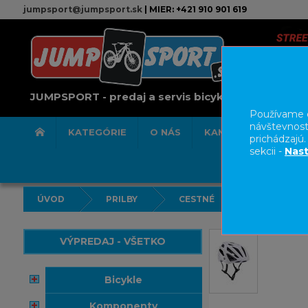
jumpsport@jumpsport.sk
| MIER: +421 910 901 619
JUMPSPORT - predaj a servis bicyklov
Používame c
návštevnost
KATEGÓRIE
O NÁS
KAMENNÁ PREDAJN
prichádzajú
sekcii -
Nast
ÚVOD
PRILBY
CESTNÉ
VÝPREDAJ - VŠETKO
bicykle
komponenty