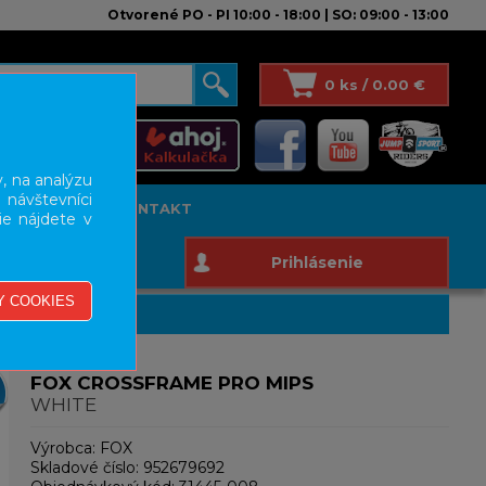
Otvorené PO - PI 10:00 - 18:00 | SO: 09:00 - 13:00
0 ks / 0.00 €
, na analýzu
 návštevníci
T STUDIO
KONTAKT
ie nájdete v
Prihlásenie
FOX CROSSFRAME PRO MIPS
WHITE
Výrobca:
FOX
Skladové číslo:
952679692