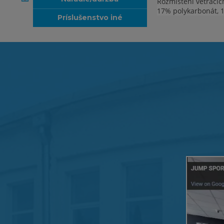
Rozmístění větracíc
17% polykarbonát, 1
príslušenstvo iné