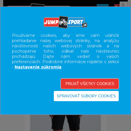
0
ÚVOD
OBLEČENIE
NOHAVICE/KRAŤASY
Používame cookies, aby sme vám uľahčili
prehliadanie našej webovej stránky, na analýzu
UŽÍVATEĽSKÝ PANEL
návštevnosti našich webových stránok a na
pochopenie toho, odkiaľ naši návštevníci
KATEGÓRIE
prichádzajú. Dajte nám vedieť o vašich
preferenciách. Podrobné informácie nájdete v sekcii
HLAVNÉ MENU
-
Nastavenie súkromia
VÝPREDAJ - VŠETKO