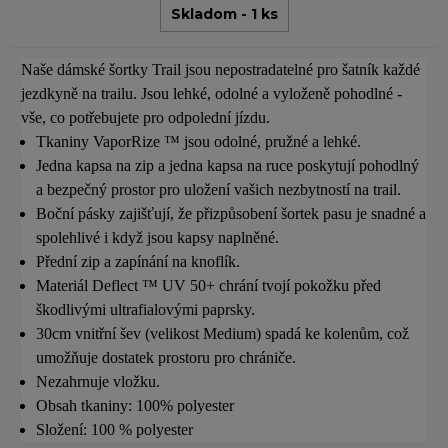
Skladom - 1 ks
Naše dámské šortky Trail jsou nepostradatelné pro šatník každé
jezdkyně na trailu. Jsou lehké, odolné a vyloženě pohodlné -
vše, co potřebujete pro odpolední jízdu.
Tkaniny VaporRize ™ jsou odolné, pružné a lehké.
Jedna kapsa na zip a jedna kapsa na ruce poskytují pohodlný
a bezpečný prostor pro uložení vašich nezbytností na trail.
Boční pásky zajišťují, že přizpůsobení šortek pasu je snadné a
spolehlivé i když jsou kapsy naplněné.
Přední zip a zapínání na knoflík.
Materiál Deflect ™ UV 50+ chrání tvojí pokožku před
škodlivými ultrafialovými paprsky.
30cm vnitřní šev (velikost Medium) spadá ke kolenům, což
umožňuje dostatek prostoru pro chrániče.
Nezahrnuje vložku.
Obsah tkaniny: 100% polyester
Složení: 100 % polyester