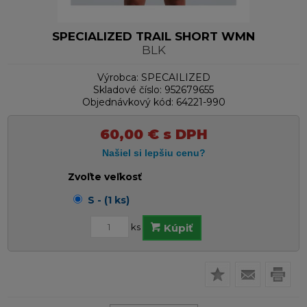
SPECIALIZED TRAIL SHORT WMN
BLK
Výrobca:
SPECAILIZED
Skladové číslo:
952679655
Objednávkový kód:
64221-990
60,00
€
s DPH
Zvoľte veľkosť
S - (1 ks)
ks
Kúpiť