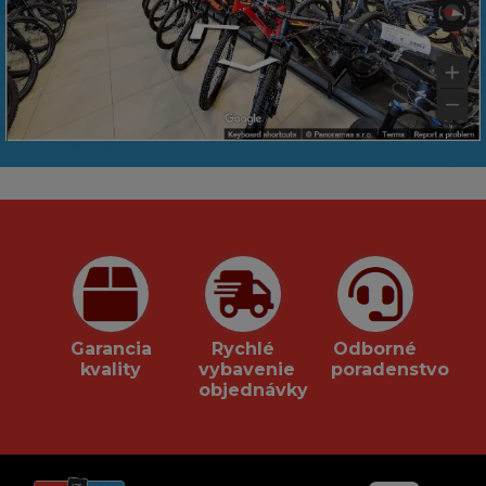
Garancia
Rychlé
Odborné
kvality
vybavenie
poradenstvo
objednávky