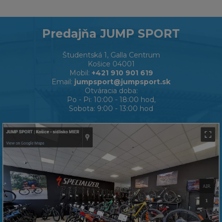
Predajňa JUMP SPORT
Študentská 1, Galla Centrum
Košice 04001
Mobil:
+421 910 901 619
Email:
jumpsport@jumpsport.sk
Otváracia doba:
Po - Pi: 10:00 - 18:00 hod,
Sobota: 9:00 - 13:00 hod