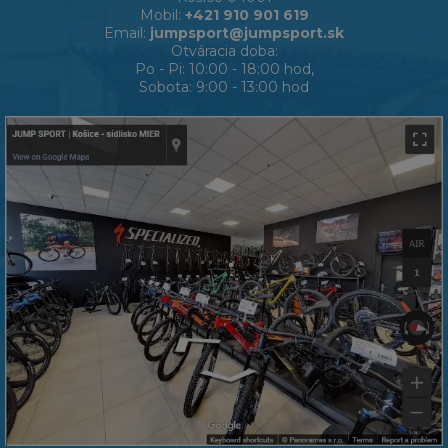
Mobil:
+421 910 901 619
Email:
jumpsport@jumpsport.sk
Otváracia doba:
Po - Pi: 10:00 - 18:00 hod,
Sobota: 9:00 - 13:00 hod