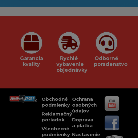
Garancia
Rychlé
Odborné
kvality
vybavenie
poradenstvo
objednávky
Obchodné
Ochrana
podmienky
osobných
údajov
Reklamačný
poriadok
Doprava
a platba
Všeobecné
podmienky
Nastavenie