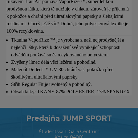
rukávem Trail Air používá VaporRize ™, super lehkou
prodyšnou látku, která tě udržuje v chladu, zároveň je příjemná
k pokožce a chrání před ultrafialovými paprsky a šlehajícími
rostlinami. Chceš ještě víc? Dobrá, jeho polyesterová textilie je
100% recyklována.
Tkanina VaporRize ™ je vyrobena z naší nejprodyšnější a
nejlehčí látky, která k dosažení své vynikající schopnosti
odvádění používá směs recyklovaného polyesteru.
Zvýšený límec dělá věci ležérní a pohodlné.
Materiál Deflect ™ UV 30 chrání vaši pokožku před
škodlivými ultrafialovými paprsky.
Střih Regular Fit je uvolněný a pohodlný.
Obsah látky: TKANÝ 87% POLYESTER, 13% SPANDEX
Predajňa JUMP SPORT
Študentská 1, Galla Centrum
Košice 04001