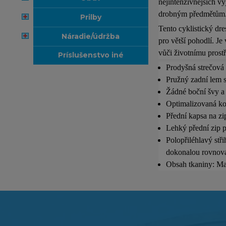
nejintenzivnějších vy
drobným předmětům
prilby
Tento cyklistický dr
náradie/údržba
pro větší pohodlí. Je
vůči životnímu prostř
príslušenstvo iné
Prodyšná strečová 
Pružný zadní lem s
Žádné boční švy a 
Optimalizovaná kon
Přední kapsa na z
Lehký přední zip p
Polopřiléhlavý stři
dokonalou rovnová
Obsah tkaniny: Ma