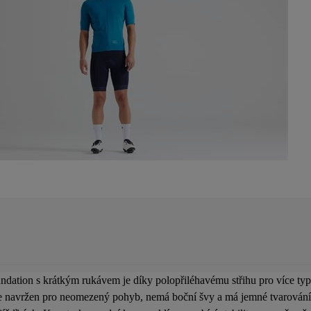
ndation s krátkým rukávem je díky polopřiléhavému střihu pro více ty
e navržen pro neomezený pohyb, nemá boční švy a má jemné tvarování ru