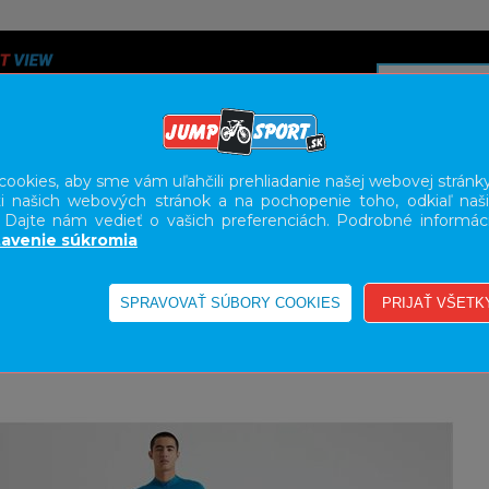
ookies, aby sme vám uľahčili prehliadanie našej webovej stránky
i našich webových stránok a na pochopenie toho, odkiaľ naši
A
SERVIS
SLUŽBY
KARIÉRA
BODY GEOMETRY FI
. Dajte nám vedieť o vašich preferenciách. Podrobné informác
avenie súkromia