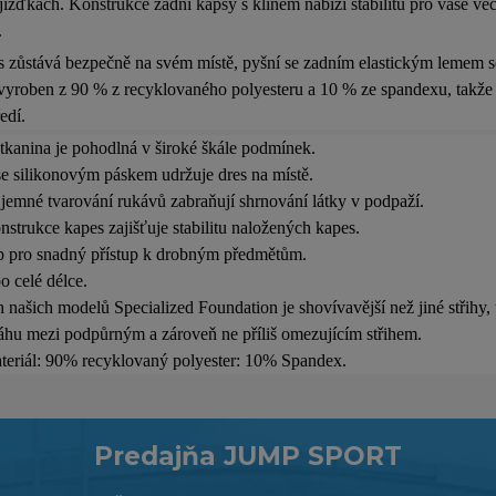
jížďkách. Konstrukce zadní kapsy s klínem nabízí stabilitu pro vaše věc
.
es zůstává bezpečně na svém místě, pyšní se zadním elastickým lemem
 vyroben z 90 % z recyklovaného polyesteru a 10 % ze spandexu, takže to
edí.
tkanina je pohodlná v široké škále podmínek.
e silikonovým páskem udržuje dres na místě.
jemné tvarování rukávů zabraňují shrnování látky v podpaží.
strukce kapes zajišťuje stabilitu naložených kapes.
ip pro snadný přístup k drobným předmětům.
o celé délce.
h našich modelů Specialized Foundation je shovívavější než jiné střihy,
hu mezi podpůrným a zároveň ne příliš omezujícím střihem.
teriál: 90% recyklovaný polyester: 10% Spandex.
Predajňa JUMP SPORT