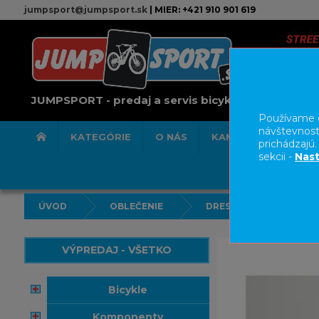
jumpsport@jumpsport.sk
| MIER: +421 910 901 619
JUMPSPORT - predaj a servis bicyklov
Používame c
návštevnost
KATEGÓRIE
O NÁS
KAMENNÁ PREDAJN
prichádzajú
sekcii -
Nast
ÚVOD
OBLEČENIE
DRESY
VÝPREDAJ - VŠETKO
bicykle
komponenty