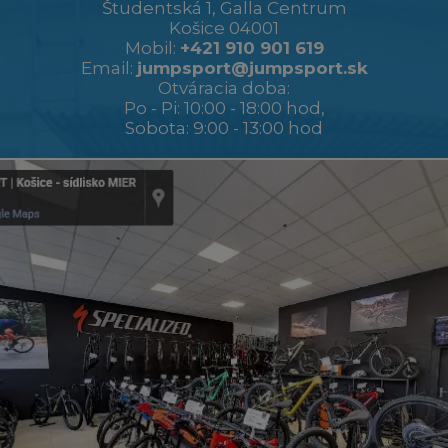
Študentská 1, Galla Centrum
Košice 04001
Mobil:
+421 910 901 619
Email:
jumpsport@jumpsport.sk
Otváracia doba:
Po - Pi: 10:00 - 18:00 hod,
Sobota: 9:00 - 13:00 hod