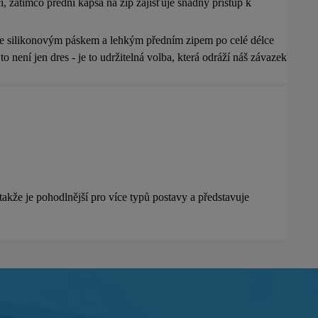
i, zatímco přední kapsa na zip zajišťuje snadný přístup k
 se silikonovým páskem a lehkým předním zipem po celé délce
 není jen dres - je to udržitelná volba, která odráží náš závazek
 takže je pohodlnější pro více typů postavy a představuje