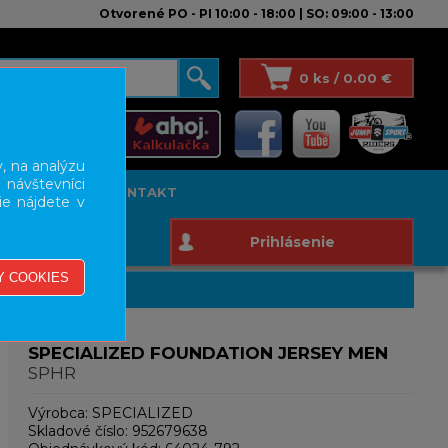
Otvorené PO - PI 10:00 - 18:00 | SO: 09:00 - 13:00
0 ks / 0.00 €
, na analýzu
 návštevníci
T STUDIO
KONTAKT
ie nájdete v
Prihlásenie
SPECIALIZED FOUNDATION JERSEY MEN
SPHR
Výrobca:
SPECIALIZED
Skladové číslo:
952679638