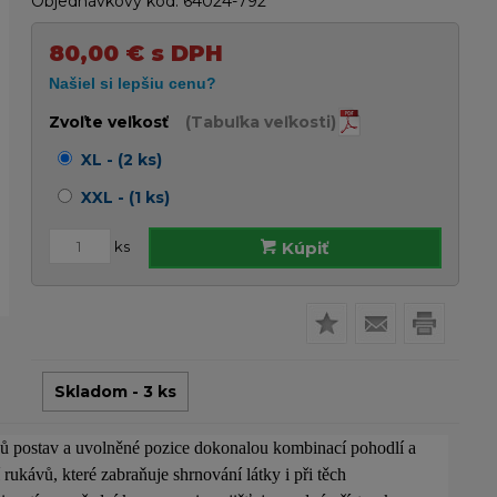
Objednávkový kód:
64024-792
80,00
€
s DPH
Zvoľte veľkosť
(Tabuľka veľkosti)
XL - (2 ks)
XXL - (1 ks)
ks
Kúpiť
Skladom - 3 ks
pů postav a uvolněné pozice dokonalou kombinací pohodlí a
kávů, které zabraňuje shrnování látky i při těch