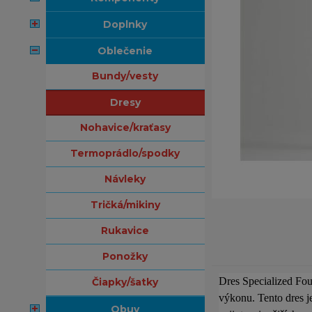
doplnky
oblečenie
bundy/vesty
dresy
nohavice/kraťasy
termoprádlo/spodky
návleky
tričká/mikiny
rukavice
ponožky
Dres Specialized Fou
čiapky/šatky
výkonu. Tento dres j
obuv