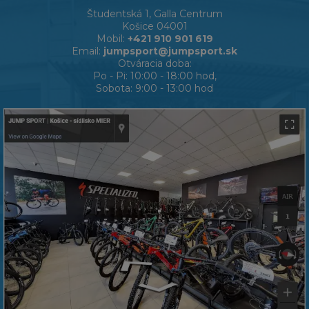
Študentská 1, Galla Centrum
Košice 04001
Mobil:
+421 910 901 619
Email:
jumpsport@jumpsport.sk
Otváracia doba:
Po - Pi: 10:00 - 18:00 hod,
Sobota: 9:00 - 13:00 hod