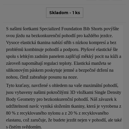
Skladom - 1 ks
S našimi šortkami Specialized Foundation Bib Shorts povýšíte
svou jízdu na bezkonkurenční pohodlí pro každého jezdce.
Vysoce elastická tkanina nabízí střih s nízkou kompresí a bez
problémů kombinuje pohodlí a podporu. Plyšové elastické šle
spolu s lehkým zadním panelem zajišťují měkký pocit na kůži a
zároveň napomáhají regulaci teploty. Elastická manžeta se
silikonovým páskem poskytuje jemné a bezpečné držení na
nohou, čímž zabraňuje posunu na noze.
Tyto kraťasy, navržené s ohledem na vaše maximální pohodlí,
jsou vybaveny našimi pokročilými 3D vložkami Single Density
Body Geometry pro bezkonkurenční pohodlí. Náš závazek k
udržitelnosti navíc vyniká složením tkaniny, která je vyrobena z
80 % z recyklovaného nylonu a z 20 % z recyklovaného
elastanu, což zaručuje, že budete jezdit nejen v pohodlí, ale také
s čistým svědomím.