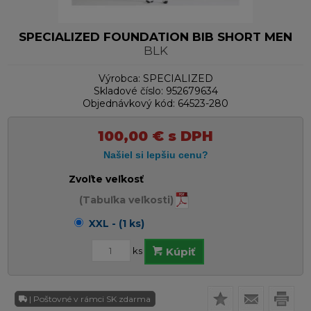
SPECIALIZED FOUNDATION BIB SHORT MEN
BLK
Výrobca:
SPECIALIZED
Skladové číslo:
952679634
Objednávkový kód:
64523-280
100,00
€
s DPH
Zvoľte veľkosť
(Tabuľka veľkosti)
XXL - (1 ks)
ks
Kúpiť
| Poštovné v rámci SK zdarma