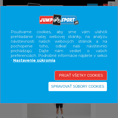
0
ÚVOD
OBLEČENIE
NOHAVICE/KRAŤASY
Používame cookies, aby sme vám uľahčili
prehliadanie našej webovej stránky, na analýzu
UŽÍVATEĽSKÝ PANEL
návštevnosti našich webových stránok a na
pochopenie toho, odkiaľ naši návštevníci
KATEGÓRIE
prichádzajú. Dajte nám vedieť o vašich
preferenciách. Podrobné informácie nájdete v sekcii
HLAVNÉ MENU
-
Nastavenie súkromia
VÝPREDAJ - VŠETKO