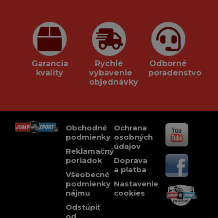
Garancia
Rychlé
Odborné
kvality
vybavenie
poradenstvo
objednávky
Obchodné
Ochrana
podmienky
osobných
údajov
Reklamačný
poriadok
Doprava
a platba
Všeobecné
podmienky
Nastavenie
nájmu
cookies
Odstúpiť
od