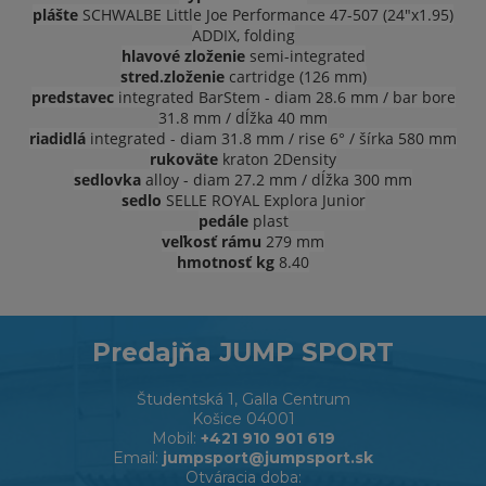
plášte
SCHWALBE Little Joe Performance 47-507 (24"x1.95)
ADDIX, folding
hlavové zloženie
semi-integrated
stred.zloženie
cartridge (126 mm)
predstavec
integrated BarStem - diam 28.6 mm / bar bore
31.8 mm / dĺžka 40 mm
riadidlá
integrated - diam 31.8 mm / rise 6° / šírka 580 mm
rukoväte
kraton 2Density
sedlovka
alloy - diam 27.2 mm / dĺžka 300 mm
sedlo
SELLE ROYAL Explora Junior
pedále
plast
veľkosť rámu
279 mm
hmotnosť kg
8.40
Predajňa JUMP SPORT
Študentská 1, Galla Centrum
Košice 04001
Mobil:
+421 910 901 619
Email:
jumpsport@jumpsport.sk
Otváracia doba: