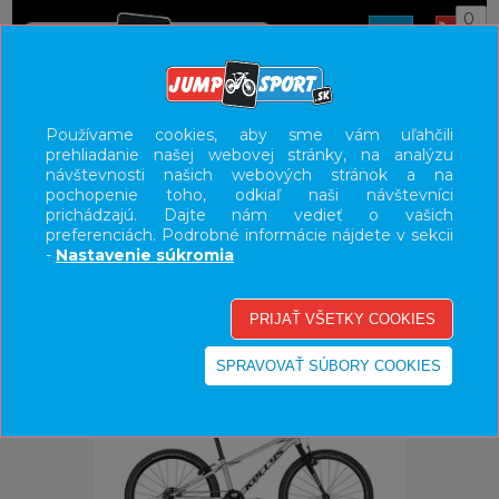
0
ÚVOD
BICYKLE
DETSKÉ BICYKLE/ODRÁŽADLA
Používame cookies, aby sme vám uľahčili
prehliadanie našej webovej stránky, na analýzu
24"
návštevnosti našich webových stránok a na
pochopenie toho, odkiaľ naši návštevníci
UŽÍVATEĽSKÝ PANEL
prichádzajú. Dajte nám vedieť o vašich
preferenciách. Podrobné informácie nájdete v sekcii
KATEGÓRIE
-
Nastavenie súkromia
HLAVNÉ MENU
VÝPREDAJ - VŠETKO
-6%