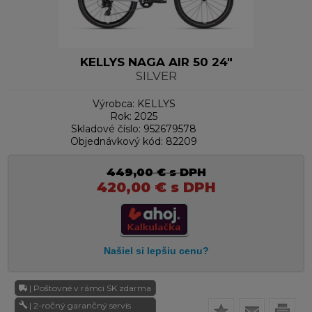
KELLYS NAGA AIR 50 24"
SILVER
Výrobca:
KELLYS
Rok:
2025
Skladové číslo:
952679578
Objednávkový kód:
82209
449,00
€
s DPH
420,00
€
s DPH
| Poštovné v rámci SK zdarma
| 2-ročný garančný servis