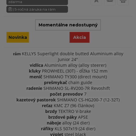
zdarma
| 5-ročná záruka na rám
Momentálne nedostupný
Novinka
Akcia
KELLYS Superlight double butted Aluminium alloy
rám
Junior 24"
vidlica
Aluminium alloy (alloy steerer)
kľuky
PROWHEEL (30T) - dĺžka 152 mm
menič
SHIMANO TY300 (direct mount)
prešmykač
chain guide
radenie
SHIMANO SL-RV200-7R Revoshift
počet prevodov
7
kazetový pastorok
SHIMANO CS-HG200-7 (12-32T)
reťaz
KMC Z7 (96 článkov)
brzdy
TEKTRO V-brake
brzdové páky
APSE
náboje
alloy (24 dier)
ráfiky
KLS 507x19 (24 dier)
výplet
steel black