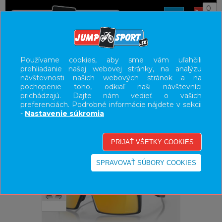
0
ÚVOD
DOPLNKY
OKULIARE
Používame cookies, aby sme vám uľahčili
prehliadanie našej webovej stránky, na analýzu
UŽÍVATEĽSKÝ PANEL
návštevnosti našich webových stránok a na
pochopenie toho, odkiaľ naši návštevníci
KATEGÓRIE
prichádzajú. Dajte nám vedieť o vašich
preferenciách. Podrobné informácie nájdete v sekcii
HLAVNÉ MENU
-
Nastavenie súkromia
VÝPREDAJ - VŠETKO