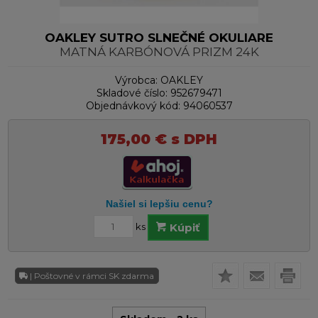
OAKLEY SUTRO SLNEČNÉ OKULIARE
MATNÁ KARBÓNOVÁ PRIZM 24K
Výrobca:
OAKLEY
Skladové číslo:
952679471
Objednávkový kód:
94060537
175,00
€
s DPH
ks
Kúpiť
| Poštovné v rámci SK zdarma