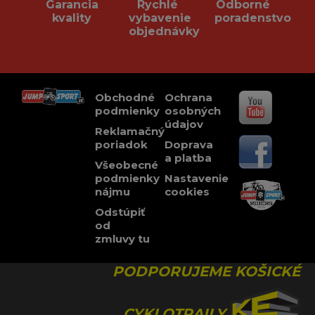
Garancia
Rychlé
Odborné
kvality
vybavenie
poradenstvo
objednávky
Obchodné
Ochrana
podmienky
osobných
údajov
Reklamačný
poriadok
Doprava
a platba
Všeobecné
podmienky
Nastavenie
nájmu
cookies
Odstúpiť
od
zmluvy tu
PODPORUJEME KOŠICKÉ
CYKLOTRAILY