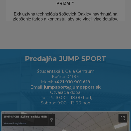
PRIZM™
Exkluzívna technológia šošoviek Oakley navrhnutá na
zlepšenie farieb a kontrastu, aby ste videli viac detailov.
Predajňa JUMP SPORT
Študentská 1, Galla Centrum
Košice 04001
Mobil:
+421 910 901 619
Email:
jumpsport@jumpsport.sk
Otváracia doba:
Po - Pi: 10:00 - 18:00 hod,
Sobota: 9:00 - 13:00 hod