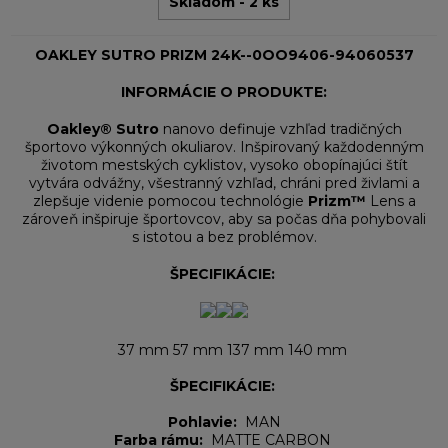
Skladom - 2 ks
OAKLEY SUTRO PRIZM 24K--0OO9406-94060537
INFORMÁCIE O PRODUKTE:
Oakley® Sutro
nanovo definuje vzhľad tradičných
športovo výkonných okuliarov. Inšpirovaný každodenným
životom mestských cyklistov, vysoko obopínajúci štít
vytvára odvážny, všestranný vzhľad, chráni pred živlami a
zlepšuje videnie pomocou technológie
Prizm™
Lens a
zároveň inšpiruje športovcov, aby sa počas dňa pohybovali
s istotou a bez problémov.
ŠPECIFIKÁCIE:
37 mm 57 mm 137 mm 140 mm
ŠPECIFIKÁCIE:
Pohlavie:
MAN
Farba rámu:
MATTE CARBON