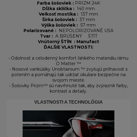
Farba šošoviek :
PRIZM 24K
Dĺžka sklíčka :
140 mm
Veľkosť mostíka :
137 mm
Šírka šošoviek :
37 mm
Výška šošoviek :
57 mm
Polarizované :
NEPOLORIZOVANÉ
USA
Tvar
:
A BRÚSENÝ
ŠTÍT
Vnútorný ŠTÍN : Manufact
ĎALŠIE VLASTNOSTI:
• Odolnosť a celodenný komfort ľahkého materiálu rámu
O Matter ™
• Nosové vankúšiky Unobtainium ™ zvyšujú priľnavosť s
potením a pomáhajú tak udržať okuliare bezpečne na
svojom mieste.
• Šošovky Prizm™ sú navrhnuté tak, aby zvýraznili farby,
kontrast a detaily.
VLASTNOSTI A TECHNOLÓGIA