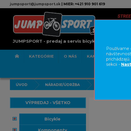
jumpsport@jumpsport.sk
| MIER: +421 910 901 619
JUMPSPORT - predaj a servis bicyklov
Používame c
návštevnost
KATEGÓRIE
O NÁS
KAMENNÁ PREDAJN
prichádzajú
sekcii -
Nast
ÚVOD
NÁRADIE/ÚDRŽBA
ČISTENIE/MAZAN
VÝPREDAJ - VŠETKO
bicykle
komponenty