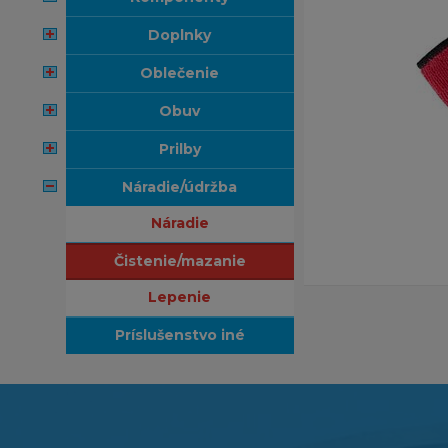
doplnky
oblečenie
obuv
prilby
náradie/údržba
náradie
čistenie/mazanie
lepenie
príslušenstvo iné