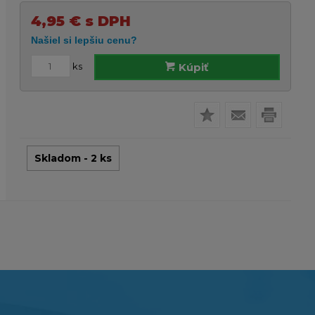
4,95
€
s DPH
ks
Kúpiť
Skladom - 2 ks