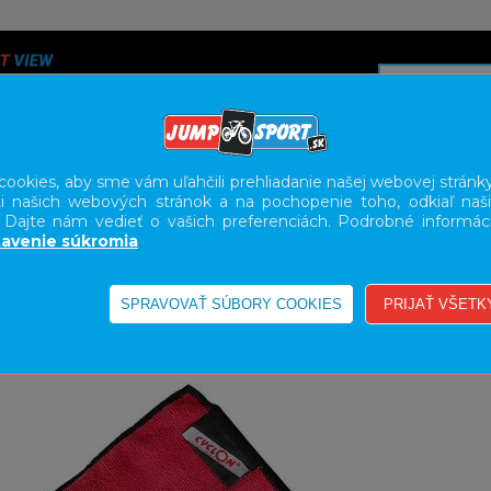
ookies, aby sme vám uľahčili prehliadanie našej webovej stránky
i našich webových stránok a na pochopenie toho, odkiaľ naši
A
SERVIS
SLUŽBY
KARIÉRA
BODY GEOMETRY FI
. Dajte nám vedieť o vašich preferenciách. Podrobné informác
avenie súkromia
IE