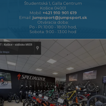
Študentská 1, Galla Centrum
Košice 04001
Mobil:
+421 910 901 619
Email:
jumpsport@jumpsport.sk
Otváracia doba:
Po - Pi: 10:00 - 18:00 hod,
Sobota: 9:00 - 13:00 hod