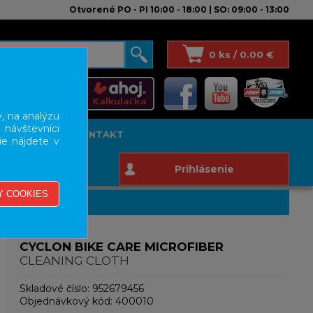
Otvorené PO - PI 10:00 - 18:00 | SO: 09:00 - 13:00
0 ks / 0.00 €
, na analýzu
 návštevníci
T STUDIO
KONTAKT
ie nájdete v
Prihlásenie
CYCLON BIKE CARE MICROFIBER
CLEANING CLOTH
Skladové číslo:
952679456
Objednávkový kód:
400010