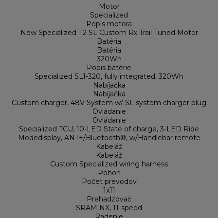
Motor
Specialized
Popis motora
New Specialized 1.2 SL Custom Rx Trail Tuned Motor
Batéria
Batéria
320Wh
Popis batérie
Specialized SL1-320, fully integrated, 320Wh
Nabíjačka
Nabíjačka
Custom charger, 48V System w/ SL system charger plug
Ovládanie
Ovládanie
Specialized TCU, 10-LED State of charge, 3-LED Ride
Modedisplay, ANT+/Bluetooth®, w/Handlebar remote
Kabeláž
Kabeláž
Custom Specialized wiring harness
Pohon
Počet prevodov
1x11
Prehadzovač
SRAM NX, 11-speed
Radenie