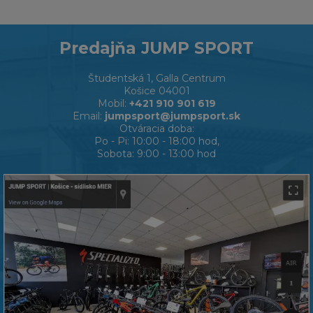
Predajňa JUMP SPORT
Študentská 1, Galla Centrum
Košice 04001
Mobil:
+421 910 901 619
Email:
jumpsport@jumpsport.sk
Otváracia doba:
Po - Pi: 10:00 - 18:00 hod,
Sobota: 9:00 - 13:00 hod