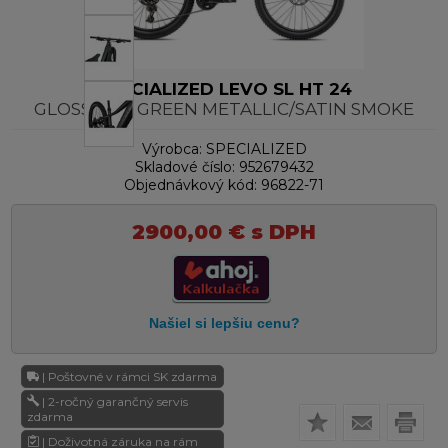
SPECIALIZED LEVO SL HT 24
GLOSS OAK GREEN METALLIC/SATIN SMOKE
Výrobca:
SPECIALIZED
Skladové číslo:
952679432
Objednávkový kód:
96822-71
2900,00
€
s DPH
| Poštovné v rámci SK zdarma
| 2-ročný garančný servis
zdarma
| Doživotná záruka na rám