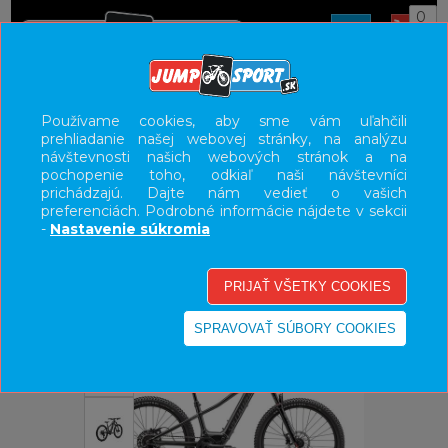
0
ÚVOD
BICYKLE
ELEKTROBICYKLE
Používame cookies, aby sme vám uľahčili
prehliadanie našej webovej stránky, na analýzu
E-BIKE HORSKÉ HARDTAIL, PEVNÉ
návštevnosti našich webových stránok a na
pochopenie toho, odkiaľ naši návštevníci
UŽÍVATEĽSKÝ PANEL
prichádzajú. Dajte nám vedieť o vašich
preferenciách. Podrobné informácie nájdete v sekcii
KATEGÓRIE
-
Nastavenie súkromia
HLAVNÉ MENU
VÝPREDAJ - VŠETKO