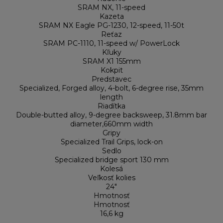
SRAM NX, 11-speed
Kazeta
SRAM NX Eagle PG-1230, 12-speed, 11-50t
Reťaz
SRAM PC-1110, 11-speed w/ PowerLock
Kľuky
SRAM X1 155mm
Kokpit
Predstavec
Specialized, Forged alloy, 4-bolt, 6-degree rise, 35mm
length
Riadítka
Double-butted alloy, 9-degree backsweep, 31.8mm bar
diameter,660mm width
Gripy
Specialized Trail Grips, lock-on
Sedlo
Specialized bridge sport 130 mm
Kolesá
Veľkosť kolies
24"
Hmotnosť
Hmotnosť
16,6 kg