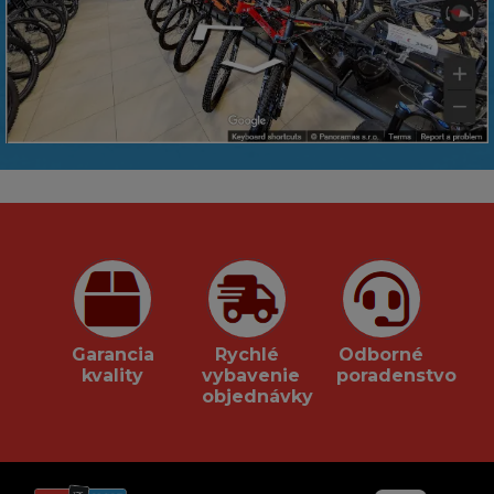
Garancia
Rychlé
Odborné
kvality
vybavenie
poradenstvo
objednávky