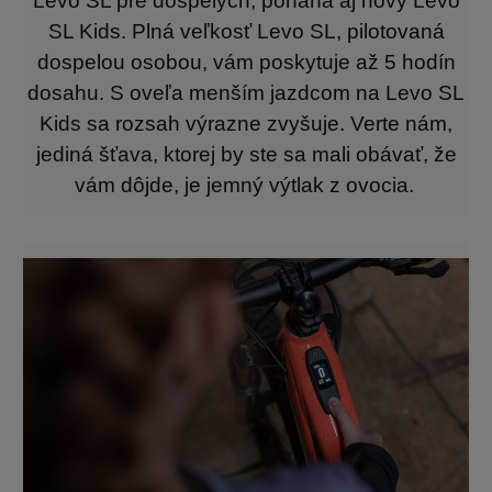
Levo SL pre dospelých, poháňa aj nový Levo
SL Kids. Plná veľkosť Levo SL, pilotovaná
dospelou osobou, vám poskytuje až 5 hodín
dosahu. S oveľa menším jazdcom na Levo SL
Kids sa rozsah výrazne zvyšuje. Verte nám,
jediná šťava, ktorej by ste sa mali obávať, že
vám dôjde, je jemný výtlak z ovocia.