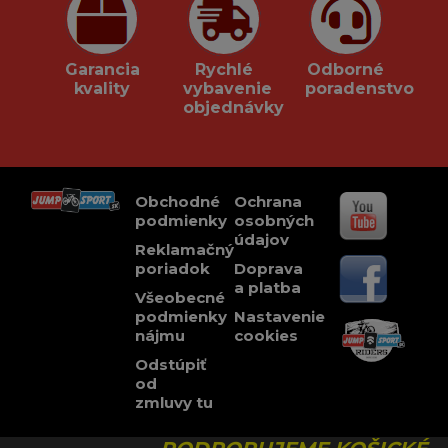
Garancia
Rychlé
Odborné
kvality
vybavenie
poradenstvo
objednávky
Obchodné
Ochrana
podmienky
osobných
údajov
Reklamačný
poriadok
Doprava
a platba
Všeobecné
podmienky
Nastavenie
nájmu
cookies
Odstúpiť
od
zmluvy tu