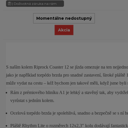
| Doživotná záruka na rám
Momentálne nedostupný
Akcia
S naším kolem Riprock Coaster 12 se jízda omezuje na ten nejjednod
jako je například torpédo brzda pro snadné zastavení, široké pláště 
může vydat na cestu – kéž bychom jen takové měli, když jsme byli 
Rám z prémiového hliníku A1 je lehký a stavěný tak, aby vydržel
vyrůstat s jedním kolem.
Ocelová torpédo brzda je spolehlivá, snadno a bezpečně se s ní br
Pláště Rhythm Lite o rozměrech 12x2,3" kolu dodávají fantastický