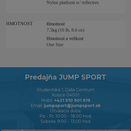
Nylon platform w/ reflectors
HMOTNOST
Hmotnost
7.5kg (16 lb, 8.6 oz)
Hmotnost a velikost
One Size
Predajňa JUMP SPORT
Študentská 1, Galla Centrum
Košice 04001
Mobil:
+421 910 901 619
Email:
jumpsport@jumpsport.sk
Otváracia doba:
Po - Pi: 10:00 - 18:00 hod,
Sobota: 9:00 - 13:00 hod