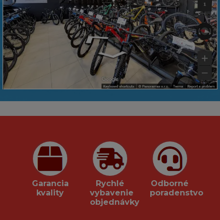
Garancia
Rychlé
Odborné
kvality
vybavenie
poradenstvo
objednávky