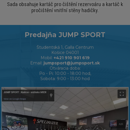
Sada obsahuje kartáč pro čištění rezervoáru a kartáč k
pročištění vnitřní stěny hadičky.
Predajňa JUMP SPORT
Študentská 1, Galla Centrum
Košice 04001
Mobil:
+421 910 901 619
Email:
jumpsport@jumpsport.sk
Otváracia doba:
Po - Pi: 10:00 - 18:00 hod,
Sobota: 9:00 - 13:00 hod