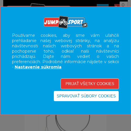
0
ÚVOD
DOPLNKY
BATOHY A PRÍSLUŠENSTVO
Používame cookies, aby sme vám uľahčili
prehliadanie našej webovej stránky, na analýzu
UŽÍVATEĽSKÝ PANEL
návštevnosti našich webových stránok a na
pochopenie toho, odkiaľ naši návštevníci
KATEGÓRIE
prichádzajú. Dajte nám vedieť o vašich
preferenciách. Podrobné informácie nájdete v sekcii
HLAVNÉ MENU
-
Nastavenie súkromia
VÝPREDAJ - VŠETKO