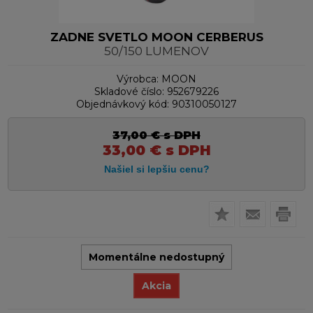
ZADNE SVETLO MOON CERBERUS
50/150 LUMENOV
Výrobca:
MOON
Skladové číslo:
952679226
Objednávkový kód:
90310050127
37,00
€
s DPH
33,00
€
s DPH
Momentálne nedostupný
Akcia