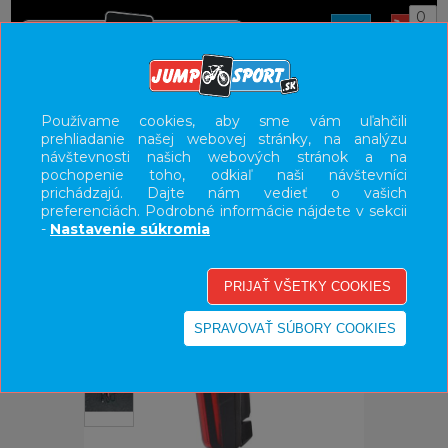
0
ÚVOD
DOPLNKY
SVETLÁ
Používame cookies, aby sme vám uľahčili
prehliadanie našej webovej stránky, na analýzu
UŽÍVATEĽSKÝ PANEL
návštevnosti našich webových stránok a na
pochopenie toho, odkiaľ naši návštevníci
KATEGÓRIE
prichádzajú. Dajte nám vedieť o vašich
preferenciách. Podrobné informácie nájdete v sekcii
HLAVNÉ MENU
-
Nastavenie súkromia
VÝPREDAJ - VŠETKO
-11%