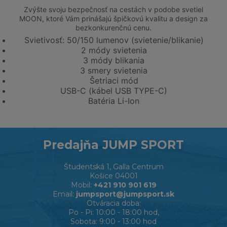
Zvýšte svoju bezpečnosť na cestách v podobe svetiel
MOON, ktoré Vám prinášajú špičkovú kvalitu a design za
bezkonkurenčnú cenu.
Svietivosť: 50/150 lumenov (svietenie/blikanie)
2 módy svietenia
3 módy blikania
3 smery svietenia
Šetriaci mód
USB-C (kábel USB TYPE-C)
Batéria Li-Ion
Predajňa JUMP SPORT
Študentská 1, Galla Centrum
Košice 04001
Mobil:
+421 910 901 619
Email:
jumpsport@jumpsport.sk
Otváracia doba:
Po - Pi: 10:00 - 18:00 hod,
Sobota: 9:00 - 13:00 hod