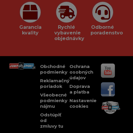
Garancia
Rychlé
Odborné
kvality
vybavenie
poradenstvo
objednávky
Obchodné
Ochrana
podmienky
osobných
údajov
Reklamačný
poriadok
Doprava
a platba
Všeobecné
podmienky
Nastavenie
nájmu
cookies
Odstúpiť
od
zmluvy tu