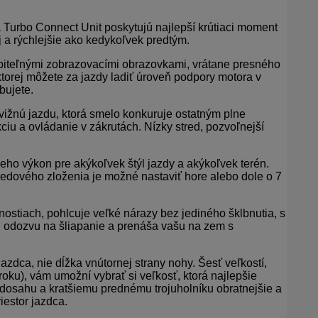
 Turbo Connect Unit poskytujú najlepší krútiaci moment
 a rýchlejšie ako kedykoľvek predtým.
biteľnými zobrazovacími obrazovkami, vrátane presného
torej môžete za jazdy ladiť úroveň podpory motora v
bujete.
svižnú jazdu, ktorá smelo konkuruje ostatným plne
ciu a ovládanie v zákrutách. Nízky stred, pozvoľnejší
eho výkon pre akýkoľvek štýl jazdy a akýkoľvek terén.
redového zloženia je možné nastaviť hore alebo dole o 7
stiach, pohlcuje veľké nárazy bez jediného šklbnutia, s
ú odozvu na šliapanie a prenáša vašu na zem s
jazdca, nie dĺžka vnútornej strany nohy. Šesť veľkostí,
ku), vám umožní vybrať si veľkosť, ktorá najlepšie
dosahu a kratšiemu prednému trojuholníku obratnejšie a
iestor jazdca.