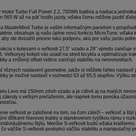
 motor Turbo Full Power 2.2, 700Wh batéria a riadiaca jednotka
 565 W až na päť hodín jazdy, vďaka čomu môžete jazdiť ďalej
ka MasterMind Turbo je vaším informačným panelom s prispôso
atérie, obsahuje aj našu úplne novú funkciu MicroTune, vďaka k
aby ste dosiahli presne takú podporu, akú pre vašu jazdu potre
ukcia s kolesami o veľkosti 27,5" vzadu a 29" vpredu zaisťuje 
Veľkorysý kokpit vás usadí na stred bicykla a optimalizuje trak
bky a znížený offset vidlice zaisťujú stabilitu na nerovnostiach.
 rôznych nastavení geometrie, takže si môžete ľahko nastaviť j
ubky je možné nastaviť v rozmedzí 63 až 65,5 stupňov. Výšku st
u Levo má 150mm zdvih vzadu a je citlivé aj na malých nerovno
j zákruty s veľkým preťažením, ale napriek tomu ponúka úžasn
nnosťou.
nie veľkosti je založené na tom, na čom záleží – veľkosť a štýl 
mi dĺžkami hlavovej trubky a standoverom (výškou rámu v rozkro
individuálnemu štýlu. Menšie S-veľkosti budú vďaka kratšiemu 
ľ čo väčšie S-veľkosti poskytnú väčšiu stabilitu a manipulačný pr