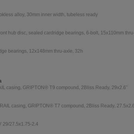
okless alloy, 30mm inner width, tubeless ready
ront hub disc, sealed cardridge bearings, 6-bolt, 15x110mm thru
ridge bearings, 12x148mm thru-axle, 32h
a
IL casing, GRIPTON® T9 compound, 2Bliss Ready, 29x2.6"
TRAIL casing, GRIPTON® T7 compound, 2Bliss Ready, 27.5x2.
 29/27.5x1.75-2.4