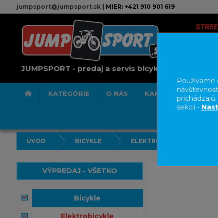
jumpsport@jumpsport.sk
| MIER: +421 910 901 619
JUMPSPORT - predaj a servis bicyklov
Používame c
návštevnost
KATEGÓRIE
O NÁS
KAMENNÁ PREDAJN
prichádzajú
sekcii -
Nast
ÚVOD
BICYKLE
ELEKTROBICYKLE
VÝPREDAJ - VŠETKO
bicykle
elektrobicykle