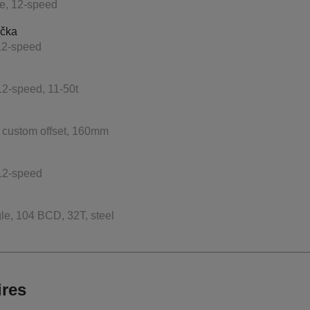
, 12-speed
čka
12-speed
2-speed, 11-50t
 custom offset, 160mm
12-speed
, 104 BCD, 32T, steel
ires