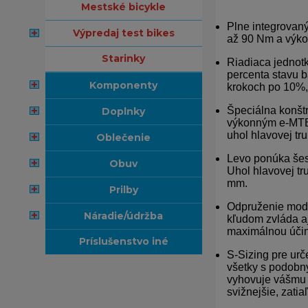
mestské bicykle
Plne integrovaný
výpredaj test bikes
až 90 Nm a výkon
starinky
Riadiaca jednot
percenta stavu b
komponenty
krokoch po 10%, 
Špeciálna konštr
doplnky
výkonným e-MTB. 
uhol hlavovej tru
oblečenie
Levo ponúka šesť
obuv
Uhol hlavovej tr
mm.
prilby
Odpruženie model
náradie/údržba
kľudom zvláda a
maximálnou úči
príslušenstvo iné
S-Sizing pre urče
všetky s podobný
vyhovuje vášmu 
svižnejšie, zatia