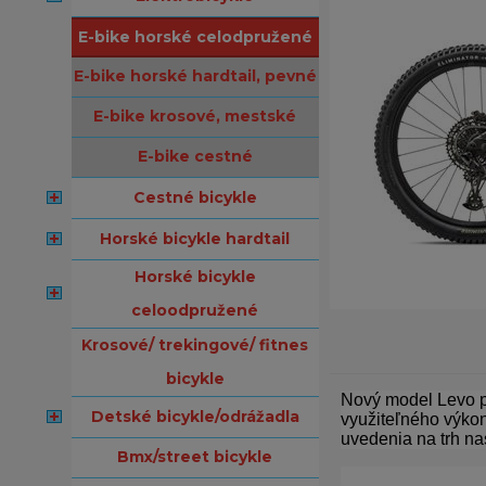
e-bike horské celodpružené
e-bike horské hardtail, pevné
e-bike krosové, mestské
e-bike cestné
cestné bicykle
horské bicykle hardtail
horské bicykle
celoodpružené
krosové/ trekingové/ fitnes
bicykle
Nový model Levo po
detské bicykle/odrážadla
využiteľného výkon
uvedenia na trh nas
bmx/street bicykle