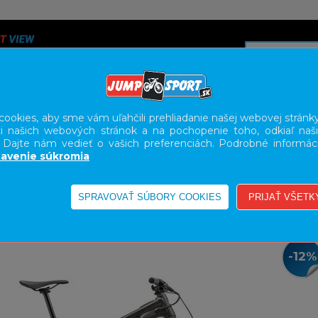
ookies, aby sme vám uľahčili prehliadanie našej webovej stránky
i našich webových stránok a na pochopenie toho, odkiaľ naši
A
SERVIS
SLUŽBY
KARIÉRA
BODY GEOMETRY FI
. Dajte nám vedieť o vašich preferenciách. Podrobné informác
avenie súkromia
E-BIKE HORSKÉ CELODPRUŽENÉ
-12%