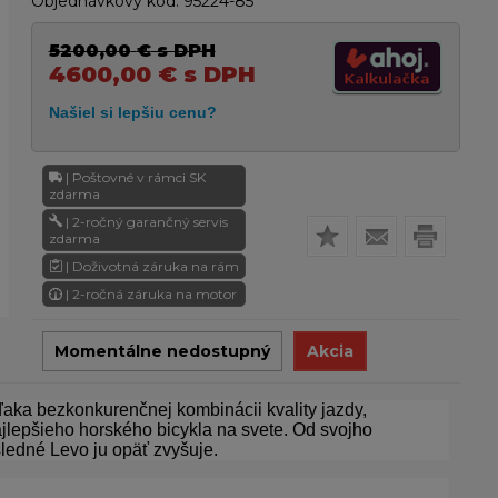
Objednávkový kód:
95224-85
5200,00
€
s DPH
4600,00
€
s DPH
| Poštovné v rámci SK
zdarma
| 2-ročný garančný servis
zdarma
| Doživotná záruka na rám
| 2-ročná záruka na motor
Momentálne nedostupný
Akcia
vďaka bezkonkurenčnej kombinácii kvality jazdy,
jlepšieho horského bicykla na svete. Od svojho
sledné Levo ju opäť zvyšuje.