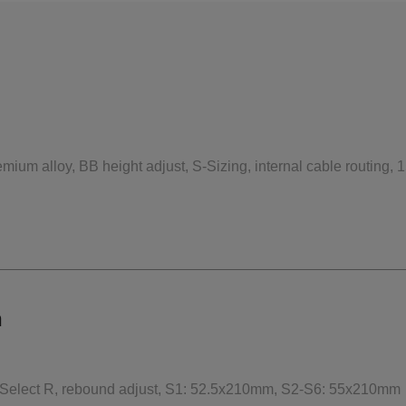
mium alloy, BB height adjust, S-Sizing, internal cable routing
n
elect R, rebound adjust, S1: 52.5x210mm, S2-S6: 55x210mm