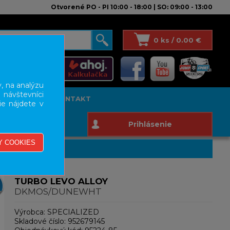
Otvorené PO - PI 10:00 - 18:00 | SO: 09:00 - 13:00
0 ks / 0.00 €
, na analýzu
 návštevníci
T STUDIO
KONTAKT
ie nájdete v
Prihlásenie
TURBO LEVO ALLOY
DKMOS/DUNEWHT
Výrobca:
SPECIALIZED
Skladové číslo:
952679145