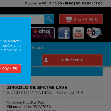
Otvorené PO - PI 10:00 - 18:00 | SO: 09:00 - 13:00
0 ks / 0.00 €
, na analýzu
 návštevníci
T STUDIO
KONTAKT
ie nájdete v
Prihlásenie
ZRKADLO RB SPATNE LAVE
S UCHYTOM NA RIADITKO 21-32 MM
Výrobca:
ROCKBROS
Skladové číslo:
952679138