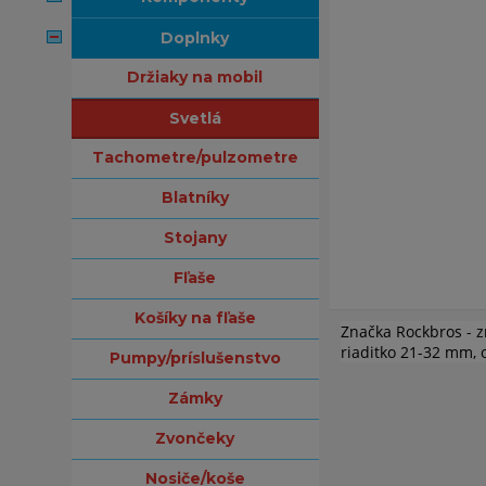
doplnky
držiaky na mobil
svetlá
tachometre/pulzometre
blatníky
stojany
fľaše
košíky na fľaše
Značka Rockbros - z
riaditko 21-32 mm, 
pumpy/príslušenstvo
zámky
zvončeky
nosiče/koše