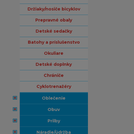
držiaky/nosiče bicyklov
prepravné obaly
detské sedačky
batohy a príslušenstvo
okuliare
detské doplnky
chrániče
cyklotrenažéry
oblečenie
obuv
prilby
náradie/údržba