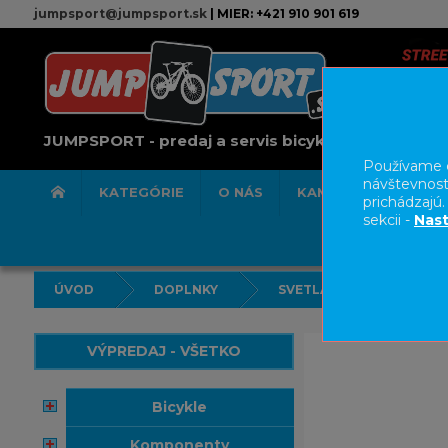
jumpsport@jumpsport.sk
| MIER: +421 910 901 619
JUMPSPORT - predaj a servis bicyklov
Používame c
návštevnost
KATEGÓRIE
O NÁS
KAMENNÁ PREDAJN
prichádzajú
sekcii -
Nast
ÚVOD
DOPLNKY
SVETLÁ
VÝPREDAJ - VŠETKO
bicykle
komponenty