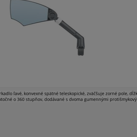
rkadlo ľavé, konvexné spätné teleskopické, zväčšuje zorné pole, d
otočné o 360 stupňov, dodávané s dvoma gumennými protišmykovými 