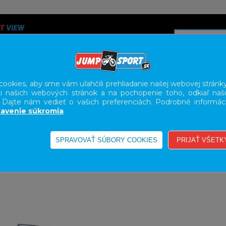
ookies, aby sme vám uľahčili prehliadanie našej webovej stránky
i našich webových stránok a na pochopenie toho, odkiaľ naši
A
SERVIS
SLUŽBY
KARIÉRA
BODY GEOMETRY FI
. Dajte nám vedieť o vašich preferenciách. Podrobné informác
avenie súkromia