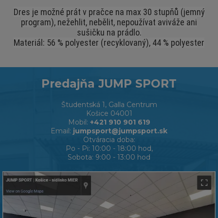
Dres je možné prát v pračce na max 30 stupňů (jemný
program), nežehlit, nebělit, nepoužívat aviváže ani
sušičku na prádlo.
Materiál: 56 % polyester (recyklovaný), 44 % polyester
Predajňa JUMP SPORT
Študentská 1, Galla Centrum
Košice 04001
Mobil:
+421 910 901 619
Email:
jumpsport@jumpsport.sk
Otváracia doba:
Po - Pi: 10:00 - 18:00 hod,
Sobota: 9:00 - 13:00 hod