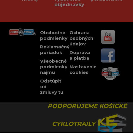
objednávky
Obchodné
Ochrana
podmienky
osobných
údajov
Reklamačný
poriadok
Doprava
a platba
Všeobecné
podmienky
Nastavenie
nájmu
cookies
Odstúpiť
od
zmluvy tu
PODPORUJEME KOŠICKÉ
CYKLOTRAILY