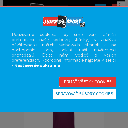
0
ÚVOD
OBLEČENIE
DRESY
Používame cookies, aby sme vám uľahčili
prehliadanie našej webovej stránky, na analýzu
UŽÍVATEĽSKÝ PANEL
návštevnosti našich webových stránok a na
pochopenie toho, odkiaľ naši návštevníci
KATEGÓRIE
prichádzajú. Dajte nám vedieť o vašich
preferenciách. Podrobné informácie nájdete v sekcii
HLAVNÉ MENU
-
Nastavenie súkromia
VÝPREDAJ - VŠETKO