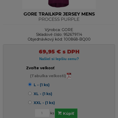
GORE TRAILKPR JERSEY MENS
PROCESS PURPLE
Výrobca:
GORE
Skladové číslo:
952679114
Objednávkový kód:
100868-BQ00
69,95
€
s DPH
Zvoľte veľkosť
(Tabuľka veľkosti)
L - (1 ks)
XL - (1 ks)
XXL - (1 ks)
ks
Kúpiť