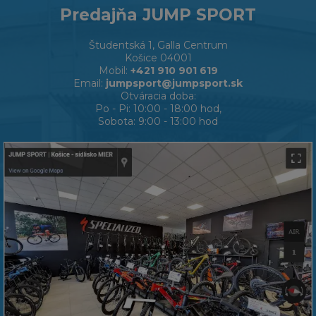
Predajňa JUMP SPORT
Študentská 1, Galla Centrum
Košice 04001
Mobil:
+421 910 901 619
Email:
jumpsport@jumpsport.sk
Otváracia doba:
Po - Pi: 10:00 - 18:00 hod,
Sobota: 9:00 - 13:00 hod