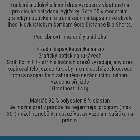
Funkční a odolný silniční dres vyroben s vlastnostmi
pro dlouhé celodenní vyjížďky. Gore C5 s moderním
grafickým potiskem a třemi zadními kapsami se skvěle
lhodí k cyklistickým šortkám Gore Distance Bib Shorts.
Podrobnosti, materiály a údržba
3 zadní kapsy, kapsička na zip
Grafický potisk na rukávech
Střih Form Fit - střih silničních dresů vyžaduje, aby dres
kopíroval tělo jezdce tak, aby mohlo docházet k odvodu
potu a naopak bylo zabráněno nežádoucímu odporu
vzduchu při jízdě
Hmotnost: 141g
Matriál: 92 % polyester, 8 % elastan
Je možné prát v pračce na nejjemnější program (max
30°) nežehlit, nebělit, nepoužívat aviváže ani sušičku na
prádlo.