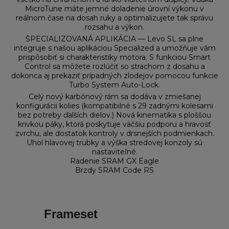
MicroTune máte jemné doladenie úrovní výkonu v
reálnom čase na dosah ruky a optimalizujete tak správu
rozsahu a výkon.
ŠPECIALIZOVANÁ APLIKÁCIA — Levo SL sa plne
integruje s našou aplikáciou Specialized a umožňuje vám
prispôsobiť si charakteristiky motora. S funkciou Smart
Control sa môžete rozlúčiť so strachom z dosahu a
dokonca aj prekaziť prípadných zlodejov pomocou funkcie
Turbo System Auto-Lock.
Celý nový karbónový rám sa dodáva v zmiešanej
konfigurácii kolies (kompatibilné s 29 zadnými kolesami
bez potreby ďalších dielov.) Nová kinematika s ploššou
krivkou páky, ktorá poskytuje väčšiu podporu a hravosť
zvrchu, ale dostatok kontroly v drsnejších podmienkach.
Uhol hlavovej trubky a výška stredovej konzoly sú
nastaviteľné.
Radenie SRAM GX Eagle
Brzdy SRAM Code RS
Frameset