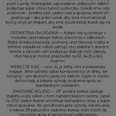
pocit z jazdy. Strategické usporiadanie uhlíkových vlákien
poskytuje super citlivú tuhosť podvozku. Vyladili sme celý
podvozok – prednú časť, zadnú časť a spojenie, ktoré ich
zjednocuje – ako jeden celok, aby sme minimalizovali
bočný ohyb pri šliapaní, aby sme využili každý kúsok sily na
pedál.
GEOMETRIA OVLÁDANIA — Kokpit vás vycentruje v
motorke, optimalizuje trakciu a kontrolu v zákrutách.
Nízka stredová konzola, uvoľnený uhol hlavovej trubky a
znížené odsadenie vidlice udržujú veci stabilné v drsnom
teréne a zároveň vám poskytujú slobodu ničiť zákruty.
Uhol hlavy je možné prispôsobiť na 63, 64,25 a 65,5
stupňov.
MENEJ JE VIAC – Levo SL je štíhly chrt a telepaticky
reaguje. Jeho vybraný výber komponentov je ľahký, ale
schopný – pre skutočnú jazdu na trailoch. Dajte to všetko
dohromady a získate výhody zosilnenia spolu so
štandardným ovládaním.
ZMIEŠANÉ KOLESO — 29” predné koleso zaisťuje
stabilitu a istý výkon v tom najhektickejšom teréne, zatiaľ
čo 27,5” zadné koleso umožňuje kompaktnú reťaz a super
citlivé správanie. Ak uprednostňujete výhody odvaľovania
a trakcie 29-palcového zadného kolesa, stačí otočiť čip
otočného spoja a namontovať veľké koleso.