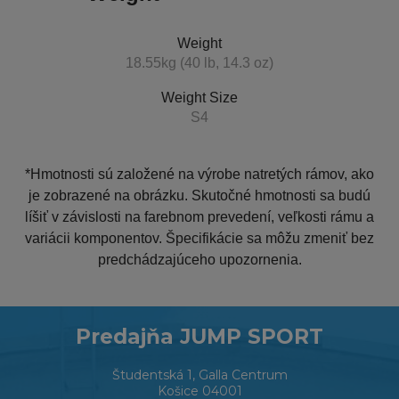
Weight
18.55kg (40 lb, 14.3 oz)
Weight Size
S4
*Hmotnosti sú založené na výrobe natretých rámov, ako
je zobrazené na obrázku. Skutočné hmotnosti sa budú
líšiť v závislosti na farebnom prevedení, veľkosti rámu a
variácii komponentov. Špecifikácie sa môžu zmeniť bez
predchádzajúceho upozornenia.
Predajňa JUMP SPORT
Študentská 1, Galla Centrum
Košice 04001