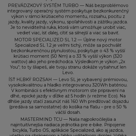
PREVÁDZKOVÝ SYSTÉM TURBO — Náš bezproblémovo
integrovaný operačný systém poskytuje bezkonkurenčný
výkon v rámci krútiaceho momentu, rozsahu, pocitu z
jazdy, kvality jazdy, výkonu, spoľahlivosti a zážitku jazdca.
Je to neviditeľná ruka, ktorá vám umožňuje urobiť viac,
vedieť viac, ísť ďalej, cítiť sa silnejší a viac sa baviť.
MOTOR SPECIALIZED SL 1.2 — Úplne nový motor
Specialized SL 1.2 je veľmi tichý, môže sa pochváliť
bezkonkurenčnou plynulosťou, poskytuje o 43 % vyšší
krútiaci moment (50 Nm) a o 33 % vyšší výkon (320
wattov) ako jeho predchodca. Výsledkom je výkon „2x
You“; to ty šliapeš, ale tvoju stranu dokáže vytiahnuť len
Levo.
ÍSŤ HĹBKÝ ROZSAH — Levo SL je vybavený prémiovou,
vysokokvalitnou a hladko integrovanou 320Wh batériou.
V kombinácii s efektívnym motorom ste pripravení na
dlhé, epické jazdy v dĺžke až 5 hodín (v režime Eco). Na
dlhšie jazdy stačí zasunúť náš 160 Wh predlžovač dojazdu
(predáva sa samostatne) do košíka na fľašu – pre o 50 %
väčší dosah.
MASTERMIND TCU — Naša najpokročilejšia a
najintuitívnejšia riadiaca jednotka pre e-bike. Pripojenie
bicykla, Turbo OS, aplikácie Specialized, ako aj jazdca,
všetko na chránenom a ľahko viditeľnom displeji. Vďaka