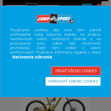
0
ÚVOD
BICYKLE
ELEKTROBICYKLE
Používame cookies, aby sme vám uľahčili
prehliadanie našej webovej stránky, na analýzu
E-BIKE HORSKÉ CELODPRUŽENÉ
návštevnosti našich webových stránok a na
pochopenie toho, odkiaľ naši návštevníci
UŽÍVATEĽSKÝ PANEL
prichádzajú. Dajte nám vedieť o vašich
preferenciách. Podrobné informácie nájdete v sekcii
KATEGÓRIE
-
Nastavenie súkromia
HLAVNÉ MENU
VÝPREDAJ - VŠETKO