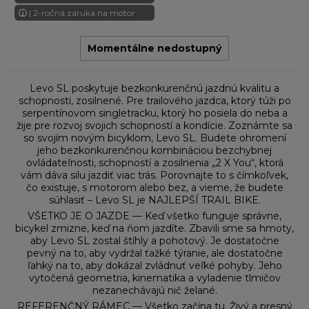
| 2-ročná záruka na motor
Momentálne nedostupný
Levo SL poskytuje bezkonkurenčnú jazdnú kvalitu a
schopnosti, zosilnené. Pre trailového jazdca, ktorý túži po
serpentínovom singletracku, ktorý ho posiela do neba a
žije pre rozvoj svojich schopností a kondície. Zoznámte sa
so svojím novým bicyklom, Levo SL. Budete ohromení
jeho bezkonkurenčnou kombináciou bezchybnej
ovládateľnosti, schopností a zosilnenia „2 X You“, ktorá
vám dáva silu jazdiť viac trás. Porovnajte to s čímkoľvek,
čo existuje, s motorom alebo bez, a vieme, že budete
súhlasiť – Levo SL je NAJLEPŠÍ TRAIL BIKE.
VŠETKO JE O JAZDE — Keď všetko funguje správne,
bicykel zmizne, keď na ňom jazdíte. Zbavili sme sa hmoty,
aby Levo SL zostal štíhly a pohotový. Je dostatočne
pevný na to, aby vydržal ťažké týranie, ale dostatočne
ľahký na to, aby dokázal zvládnuť veľké pohyby. Jeho
vytočená geometria, kinematika a vyladenie tlmičov
nezanechávajú nič želané.
REFERENČNÝ RÁMEC — Všetko začína tu. Živý a presný