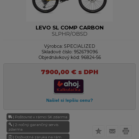
LEVO SL COMP CARBON
SLPHR/OBSD
Výrobca:
SPECIALIZED
Skladové číslo:
952679096
Objednávkový kód:
96824-56
7900,00
€
s DPH
| Poštovné v rámci SK zdarma
| 2-ročný garančný servis
zdarma
| Doživotná záruka na rám