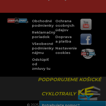
Obchodné
Ochrana
podmienky
osobných
údajov
Reklamačný
poriadok
Doprava
a platba
Všeobecné
podmienky
Nastavenie
nájmu
cookies
Odstúpiť
od
zmluvy tu
PODPORUJEME KOŠICKÉ
CYKLOTRAILY
© 2025 JUMPSPORT, Všetky práva vyhradené.
Potrebujete pomoc?