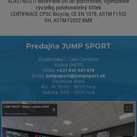
VLASTNOSTI odvětrané DH Air polstrování, vyjímatelné
výstelky, polohovatelný štítek
CERTIFIKACE CPSC Bicycle, CE EN 1078, ASTM F1952
DH, ASTM F2032 BMX
Predajňa JUMP SPORT
Študentská 1, Galla Centrum
Košice 04001
Mobil:
+421 910 901 619
Email:
jumpsport@jumpsport.sk
Otváracia doba:
Po - Pi: 10:00 - 18:00 hod,
Sobota: 9:00 - 13:00 hod