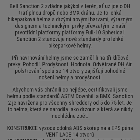
Bell Sanction 2 zvládne jakýkoliv terén, ať už jde o DH
trať plnou dropů nebo BMX dráhu. Je to lehká
bikeparková helma s drzými novými barvami, výrazným
designem a technickými prvky převzatými z naší
prvotřídní platformy platformy Full-10 Spherical.
Sanction 2 stanovuje nové standardy pro lehké
bikeparkové helmy.
Při navrhování helmy jsme se zaměřili na tři klíčové
prvky: Pohodlí. Prodyšnost. Hodnota. Odvětrané DH Air
polstrování spolu se 14 otvory zajišťují pohodlné
nošení helmy a prodyšnost.
Abychom vás chránili co nejlépe, certifikovali jsme
helmu podle standardů ASTM Downhill a BMX. Sanction
2 je navržena pro všechny shreddery od 5 do 75 let. Je
to helma, která se narodila jako drzoun a která se nikdy
neohlédne zpět.
KONSTRUKCE vysoce odolná ABS skořepina a EPS pěna
VENTILACE 14 otvorů