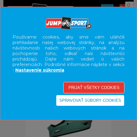
0
ÚVOD
PRILBY
DH
Používame cookies, aby sme vám uľahčili
prehliadanie našej webovej stránky, na analýzu
UŽÍVATEĽSKÝ PANEL
návštevnosti našich webových stránok a na
pochopenie toho, odkiaľ naši návštevníci
KATEGÓRIE
prichádzajú. Dajte nám vedieť o vašich
preferenciách. Podrobné informácie nájdete v sekcii
HLAVNÉ MENU
-
Nastavenie súkromia
VÝPREDAJ - VŠETKO