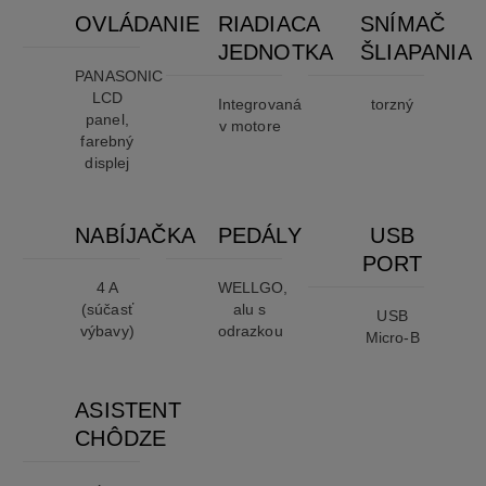
OVLÁDANIE
RIADIACA
SNÍMAČ
JEDNOTKA
ŠLIAPANIA
PANASONIC
LCD
Integrovaná
torzný
panel,
v motore
farebný
displej
NABÍJAČKA
PEDÁLY
USB
PORT
4 A
WELLGO,
(súčasť
alu s
USB
výbavy)
odrazkou
Micro-B
ASISTENT
CHÔDZE