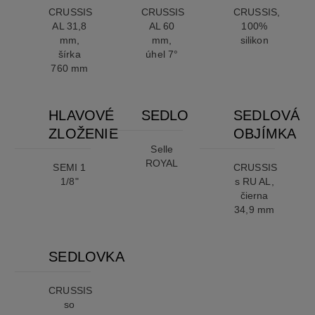
CRUSSIS
CRUSSIS
CRUSSIS,
AL 31,8
AL 60
100%
mm,
mm,
silikon
šírka
úhel 7°
760 mm
HLAVOVÉ
SEDLO
SEDLOVÁ
ZLOŽENIE
OBJÍMKA
Selle
ROYAL
SEMI 1
CRUSSIS
1/8"
s RU AL,
čierna
34,9 mm
SEDLOVKA
CRUSSIS
so