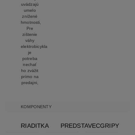
uvádzajú
umelo
znížené
hmotnosti,
Pre
zištenie
váhy
elektrobicykla
je
potreba
nechať
ho zvážit
prímo na
predajni,
KOMPONENTY
RIADITKA
PREDSTAVEC
GRIPY