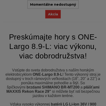
Momentálne nedostupný
Akcia
Preskúmajte hory s ONE-
Largo 8.9-L: viac výkonu,
viac dobrodružstva!
Vstúpte do sveta dobrodružstva s naším horským
elektrobicyklom
ONE-Largo 8.9-L
! Tento výkonný stroj je
dostupný v troch rámových veľkostiach (18", 20" a 22") a
ponúka maximálne pohodlie a štýl. So
špičkovými
brzdami SHIMANO BR-MT200
a
plášťami
MAXXIS Rekon Race 29"
si môžete byť istí bezpečnou
jazdou v každom teréne.
Vďaka vysoko výkonnej
batérii LG Li-Ion 36V / 900