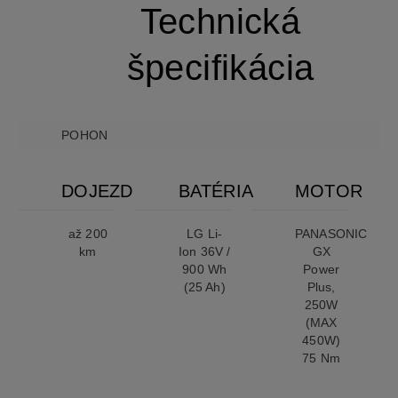
Technická
špecifikácia
POHON
DOJEZD
BATÉRIA
MOTOR
až 200
LG Li-
PANASONIC
km
Ion 36V /
GX
900 Wh
Power
(25 Ah)
Plus,
250W
(MAX
450W)
75 Nm