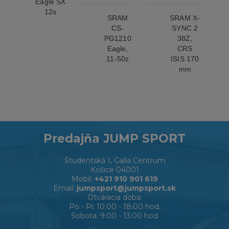
Eagle SX
12s
SRAM
SRAM X-
CS-
SYNC 2
PG1210
38Z,
Eagle,
CRS
11-50z
ISIS 170
mm
Predajňa JUMP SPORT
Študentská 1, Galla Centrum
Košice 04001
Mobil:
+421 910 901 619
Email:
jumpsport@jumpsport.sk
Otváracia doba:
Po - Pi: 10:00 - 18:00 hod,
Sobota: 9:00 - 13:00 hod