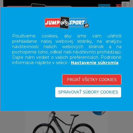
0
ÚVOD
BICYKLE
ELEKTROBICYKLE
Používame cookies, aby sme vám uľahčili
prehliadanie našej webovej stránky, na analýzu
E-BIKE HORSKÉ HARDTAIL, PEVNÉ
návštevnosti našich webových stránok a na
pochopenie toho, odkiaľ naši návštevníci prichádzajú.
UŽÍVATEĽSKÝ PANEL
Dajte nám vedieť o vašich preferenciách. Podrobné
informácie nájdete v sekcii -
Nastavenie súkromia
KATEGÓRIE
HLAVNÉ MENU
VÝPREDAJ - VŠETKO
-15%