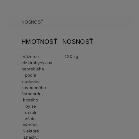
NOSNOSŤ
HMOTNOSŤ
NOSNOSŤ
Váženie
120 kg
elektrobycyklov
neprebieha
podľa
žiadneho
zavedeného
štandardu,
ktorého
by se
držali
všetci
výrobci,
Niektoré
značky