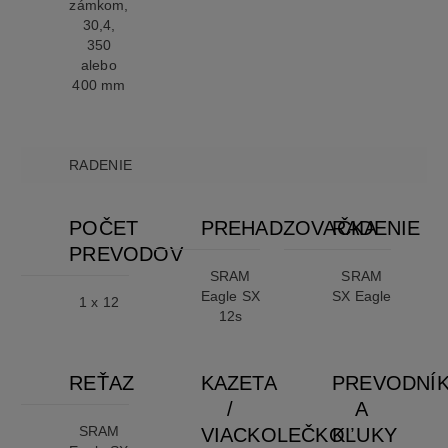
zámkom,
30,4,
350
alebo
400 mm
RADENIE
POČET
PREHADZOVAČKA
RADENIE
PREVODOV
SRAM
SRAM
Eagle SX
SX Eagle
1 x 12
12s
REŤAZ
KAZETA
PREVODNÍ
/
A
SRAM
VIACKOLEČKO
KĽUKY