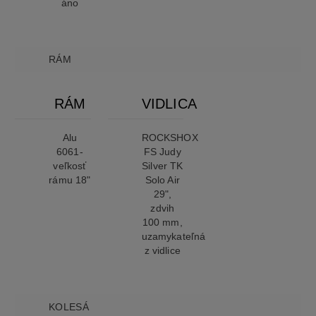
áno
RÁM
RÁM
VIDLICA
Alu
ROCKSHOX
6061-
FS Judy
veľkosť
Silver TK
rámu 18"
Solo Air
29",
zdvih
100 mm,
uzamykateľná
z vidlice
KOLESÁ