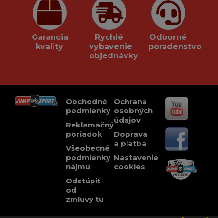
Garancia
Rychlé
Odborné
kvality
vybavenie
poradenstvo
objednávky
Obchodné
Ochrana
podmienky
osobných
údajov
Reklamačný
poriadok
Doprava
a platba
Všeobecné
podmienky
Nastavenie
nájmu
cookies
Odstúpiť
od
zmluvy tu