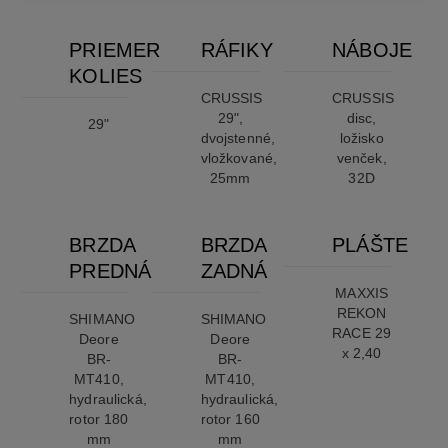
PRIEMER
RÁFIKY
NÁBOJE
KOLIES
CRUSSIS
CRUSSIS
29",
disc,
29"
dvojstenné,
ložisko
vložkované,
venček,
25mm
32D
BRZDA
BRZDA
PLÁŠTE
PREDNÁ
ZADNÁ
MAXXIS
REKON
SHIMANO
SHIMANO
RACE 29
Deore
Deore
x 2,40
BR-
BR-
MT410,
MT410,
hydraulická,
hydraulická,
rotor 180
rotor 160
mm
mm