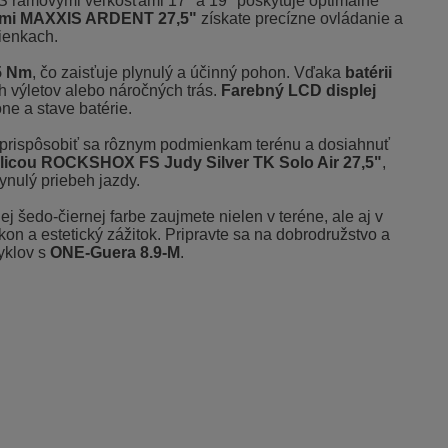
 S rámovými veľkosťami 17" a 19" poskytuje optimálne
ami MAXXIS ARDENT 27,5"
získate precízne ovládanie a
ienkach.
5 Nm
, čo zaisťuje plynulý a účinný pohon. Vďaka
batérii
h výletov alebo náročných trás.
Farebný LCD displej
ne a stave batérie.
prispôsobiť sa rôznym podmienkam terénu a dosiahnuť
dlicou ROCKSHOX FS Judy Silver TK Solo Air 27,5"
,
lynulý priebeh jazdy.
j šedo-čiernej farbe zaujmete nielen v teréne, ale aj v
on a estetický zážitok. Pripravte sa na dobrodružstvo a
yklov s
ONE-Guera 8.9-M
.