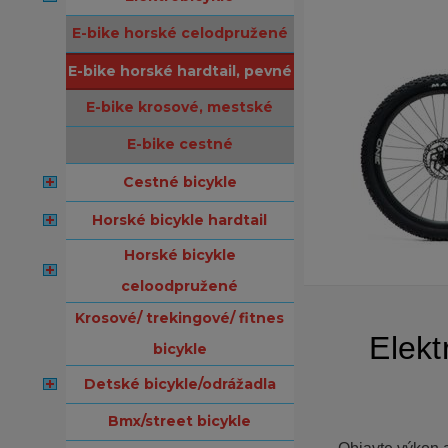
e-bike horské celodpružené
e-bike horské hardtail, pevné
e-bike krosové, mestské
e-bike cestné
cestné bicykle
horské bicykle hardtail
horské bicykle
celoodpružené
krosové/ trekingové/ fitnes
Elekt
bicykle
detské bicykle/odrážadla
bmx/street bicykle