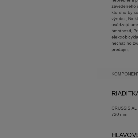
neprebieha p
zavedeného 
ktorého by se
výrobci, Niek
uvádzajú ume
hmotnosti, Pr
elektrobicykl
nechať ho zv
predajni,
KOMPONEN
RIADITK
CRUSSIS AL 
720 mm
HLAVOV