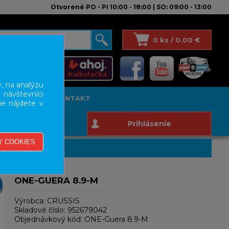
Otvorené PO - PI 10:00 - 18:00 | SO: 09:00 - 13:00
0 ks / 0.00 €
, na analýzu
 návštevníci
T STUDIO
KONTAKT
ie nájdete v
Prihlásenie
ONE-GUERA 8.9-M
Výrobca:
CRUSSIS
Skladové číslo:
952679042
Objednávkový kód:
ONE-Guera 8.9-M