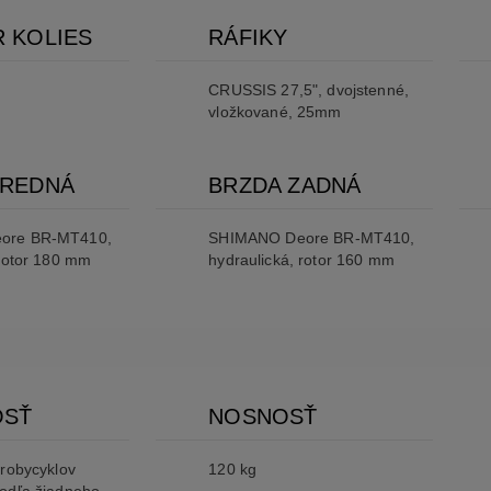
 KOLIES
RÁFIKY
CRUSSIS 27,5", dvojstenné,
vložkované, 25mm
PREDNÁ
BRZDA ZADNÁ
ore BR-MT410,
SHIMANO Deore BR-MT410,
 rotor 180 mm
hydraulická, rotor 160 mm
OSŤ
NOSNOSŤ
trobycyklov
120 kg