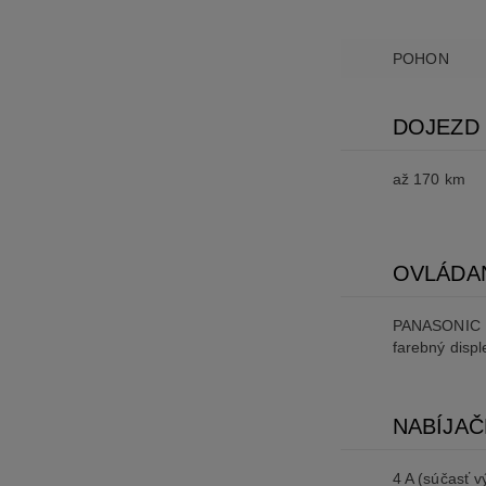
POHON
DOJEZD
až 170 km
OVLÁDA
PANASONIC 
farebný displ
NABÍJAČ
4 A (súčasť v