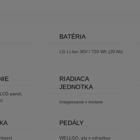
BATÉRIA
LG Li-Ion 36V / 720 Wh (20 Ah)
NIE
RIADIACA
JEDNOTKA
LCD panel,
ej
Integrovaná v motore
KA
PEDÁLY
ýbavy)
WELLGO, alu s odrazkou