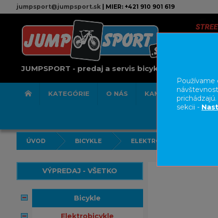
jumpsport@jumpsport.sk
| MIER: +421 910 901 619
JUMPSPORT - predaj a servis bicyklov
Používame c
návštevnost
KATEGÓRIE
O NÁS
KAMENNÁ PREDAJN
prichádzajú
sekcii -
Nast
ÚVOD
BICYKLE
ELEKTROBICYKLE
VÝPREDAJ - VŠETKO
bicykle
elektrobicykle