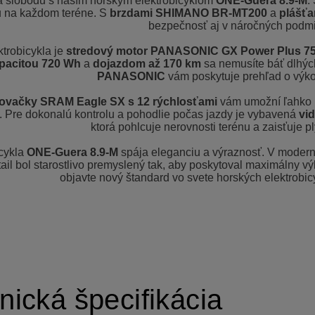
a slobodu s naším horským elektrobicyklom
ONE-Guera 8.9-M
.
u na každom teréne. S
brzdami SHIMANO BR-MT200
a
plášť
bezpečnosť aj v náročných podm
trobicykla je
stredový motor PANASONIC GX Power Plus 7
apacitou 720 Wh
a
dojazdom až 170 km
sa nemusíte báť dlhýc
PANASONIC
vám poskytuje prehľad o výko
ovačky SRAM Eagle SX s 12 rýchlosťami
vám umožní ľahko 
. Pre dokonalú kontrolu a pohodlie počas jazdy je vybavená
vi
ktorá pohlcuje nerovnosti terénu a zaisťuje p
cykla
ONE-Guera 8.9-M
spája eleganciu a výraznosť. V moderne
ail bol starostlivo premyslený tak, aby poskytoval maximálny výk
objavte nový štandard vo svete horských elektrobic
nická špecifikácia