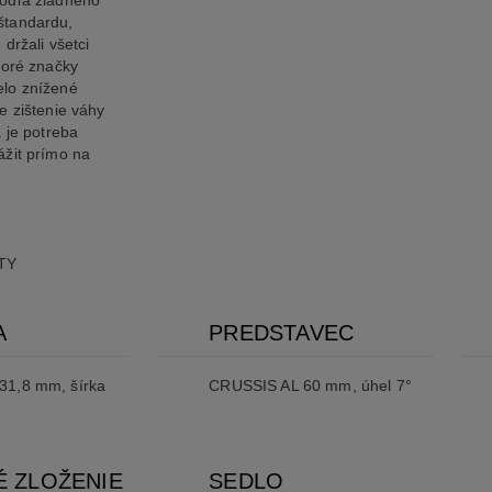
odľa žiadneho
štandardu,
 držali všetci
toré značky
lo znížené
e zištenie váhy
a je potreba
ážit prímo na
TY
A
PREDSTAVEC
31,8 mm, šírka
CRUSSIS AL 60 mm, úhel 7°
É ZLOŽENIE
SEDLO