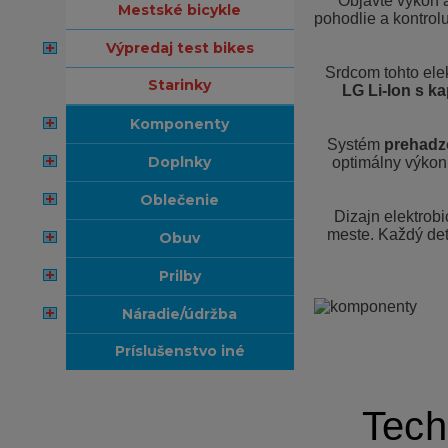
Objavte výkon 
mestské bicykle
pohodlie a kontrol
výpredaj test bikes
Srdcom tohto elek
starinky
LG Li-Ion s k
komponenty
Systém
prehadz
doplnky
optimálny výkon
oblečenie
Dizajn elektrobi
meste. Každý det
obuv
prilby
náradie/údržba
príslušenstvo iné
Tech