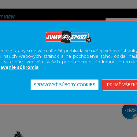
ookies, aby sme vám uľahčili prehliadanie našej webovej stránky
i našich webových stránok a na pochopenie toho, odkiaľ naši
A
SERVIS
SLUŽBY
KARIÉRA
BODY GEOMETRY FI
. Dajte nám vedieť o vašich preferenciách. Podrobné informác
avenie súkromia
E-BIKE HORSKÉ HARDTAIL, PEVNÉ
-15%